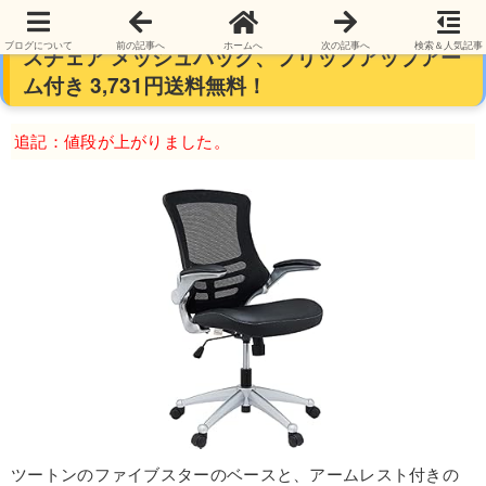
【黒】 モッドウェイ（Modway) エッジ オフィ
ブログについて
前の記事へ
ホームへ
次の記事へ
検索＆人気記事
スチェア メッシュバック、フリップアップアー
ム付き 3,731円送料無料！
追記：値段が上がりました。
ツートンのファイブスターのベースと、アームレスト付きの