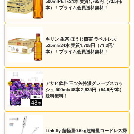
500mlPET×24本 実質1,765円（73.5円/
本）！プライム会員送料無料！
キリン 生茶 ほうじ煎茶 ラベルレス
525ml×24本 実質1,708円（71.2円/
本）！プライム会員送料無料！
アサヒ飲料 三ツ矢特濃グレープスカッ
シュ 500ml×48本 2,635円（54.9円/本）
送料無料！
Linkifly 超軽量0.6kg超軽量コードレス掃