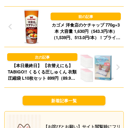
d
k
o
y
n
カゴメ 洋食店のケチャップ 770g×3
本 大容量 1,630円（543.3円/本）
（1,539円、513.0円/本）！プライム
会員は送料無料！【オムライスやナ
ポリタンに】
【本日最終日】 【衣替えにも】
TABIGO!! くるくる圧しゅくん 衣類
圧縮袋 L10枚セット 899円（89.9円/
枚）！プライム会員は送料無料！
新着記事一覧
【お詫びとお願い】サイト閲覧時にフリ