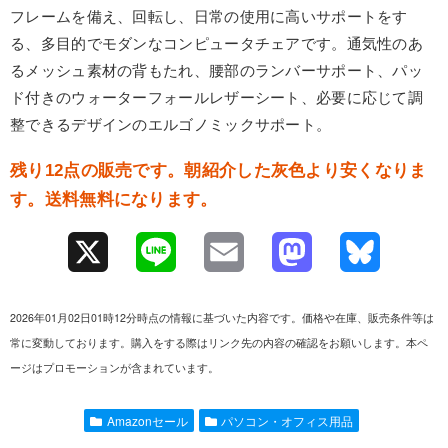
フレームを備え、回転し、日常の使用に高いサポートをす
る、多目的でモダンなコンピュータチェアです。通気性のあ
るメッシュ素材の背もたれ、腰部のランバーサポート、パッ
ド付きのウォーターフォールレザーシート、必要に応じて調
整できるデザインのエルゴノミックサポート。
残り12点の販売です。朝紹介した灰色より安くなりま
す。送料無料になります。
X
L
E
M
B
i
m
a
l
2026年01月02日01時12分時点の情報に基づいた内容です。価格や在庫、販売条件等は
n
a
s
u
常に変動しております。購入をする際はリンク先の内容の確認をお願いします。本ペ
ージはプロモーションが含まれています。
e
i
t
e
l
o
s
Amazonセール
パソコン・オフィス用品