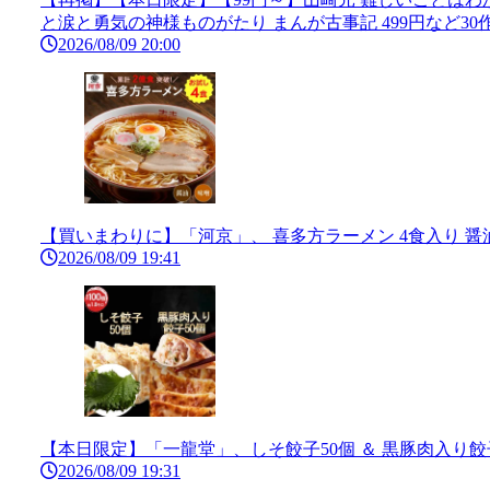
と涙と勇気の神様ものがたり まんが古事記 499円など30作
2026/08/09 20:00
【買いまわりに】「河京」、 喜多方ラーメン 4食入り 醤油・味
2026/08/09 19:41
【本日限定】「一龍堂」、しそ餃子50個 ＆ 黒豚肉入り餃子5
2026/08/09 19:31