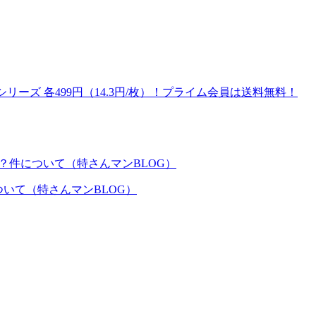
全シリーズ 各499円（14.3円/枚）！プライム会員は送料無料！
いて（特さんマンBLOG）