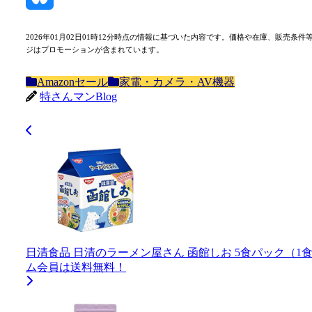
Bluesky
2026年01月02日01時12分時点の情報に基づいた内容です。価格や在庫、販
ジはプロモーションが含まれています。
Amazonセール
家電・カメラ・AV機器
特さんマンBlog
日清食品 日清のラーメン屋さん 函館しお 5食パック（1食87g）
ム会員は送料無料！