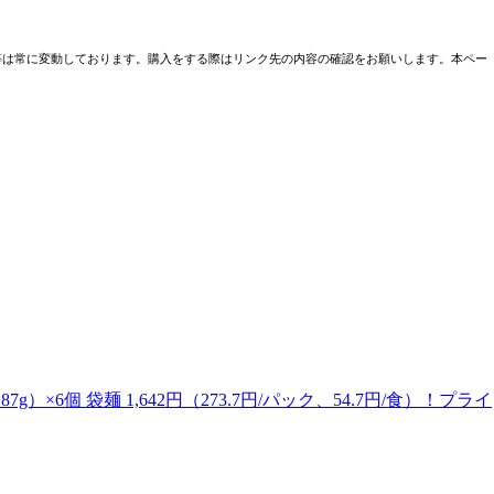
売条件等は常に変動しております。購入をする際はリンク先の内容の確認をお願いします。本ペー
×6個 袋麺 1,642円（273.7円/パック、54.7円/食）！プライ