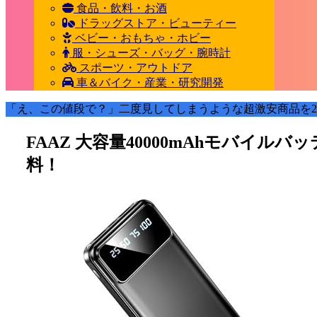
食品・飲料・お酒
ドラッグストア・ビューティー
ベビー・おもちゃ・ホビー
服・シューズ・バッグ・腕時計
スポーツ・アウトドア
車＆バイク・産業・研究開発
「え、この値段で？」二度見してしまうような超激安商品を2
FAAZ 大容量40000mAhモバイルバ
料！