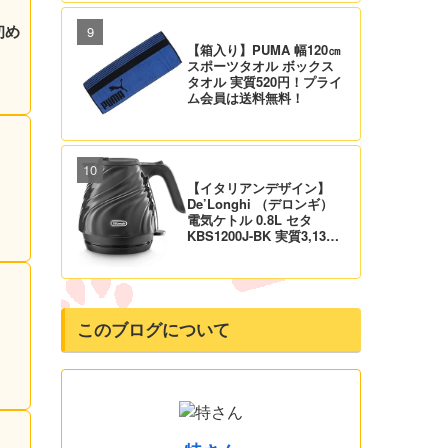
料！
初め
【箱入り】PUMA 幅120㎝
スポーツタオル ボックス
タオル 実質520円！プライ
ム会員は送料無料！
【イタリアンデザイン】
De’Longhi （デロンギ）
電気ケトル 0.8L セタ
KBS1200J-BK 実質3,132
円！プライム会員は送料無
料！
このブログについて