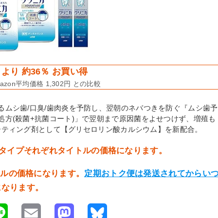
より 約36％ お買い得
zon平均価格 1,302円 との比較
るムシ歯/口臭/歯肉炎を予防し、翌朝のネバつきを防ぐ『ムシ歯予
方(殺菌+抗菌コート)」で翌朝まで原因菌をよせつけず、増殖も
、コーティング剤として【グリセロリン酸カルシウム】を新配合。
激タイプそれぞれタイトルの価格になります。
トルの価格になります。
定期おトク便は発送されてからい
になります。
L
E
M
B