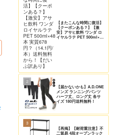
【またこんな時間に復活】
【クーポンある？】【激
安】アサヒ飲料 ワンダ ロ
イヤルラテ PET 500ml×48
本 実質678円？（14.1円/
本）送料無料から！【だい
ぶ訳あり】
【届かないかも】A.D.ONE
メンズ ランニングパンツ
ハーフ丈、ロング丈 各サ
イズ 180円送料無料！
つ
【再掲】【耐荷重注意】不
二貿易 4段オープンラック