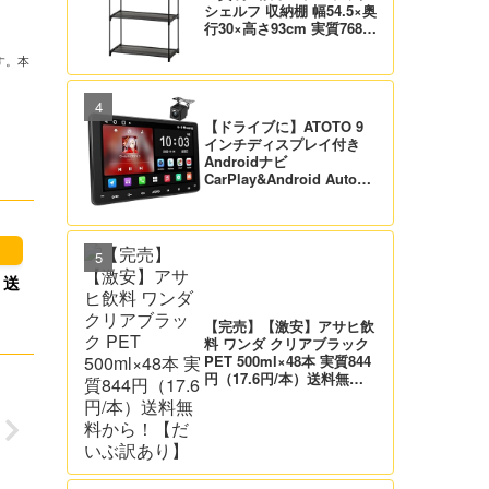
シェルフ 収納棚 幅54.5×奥
行30×高さ93cm 実質768
円！プライム会員は送料無
す。本
料！
【ドライブに】ATOTO 9
インチディスプレイ付き
Androidナビ
CarPlay&Android Auto対
応 21,995円送料無料！
【バックカメラ付】
）送
【完売】【激安】アサヒ飲
料 ワンダ クリアブラック
PET 500ml×48本 実質844
円（17.6円/本）送料無料
から！【だいぶ訳あり】