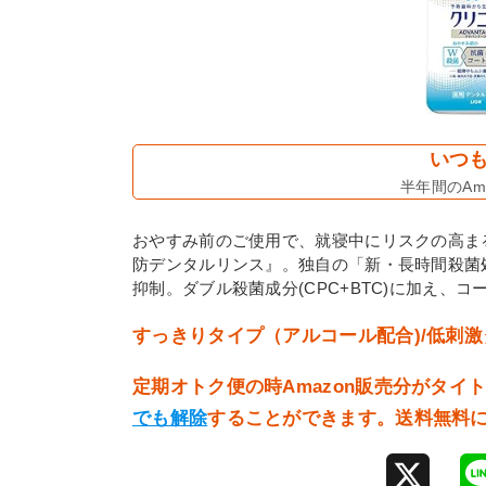
いつも
半年間のAma
おやすみ前のご使用で、就寝中にリスクの高ま
防デンタルリンス』。独自の「新・長時間殺菌処
抑制。ダブル殺菌成分(CPC+BTC)に加え
すっきりタイプ（アルコール配合)/低刺
定期オトク便の時Amazon販売分がタイ
でも解除
することができます。送料無料
X