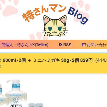
管理人・特さんのX(Twitter)
RSS
お問い合わ
ml×2個 ＋ ミニハミガキ 30g×2個 829円（414.
！