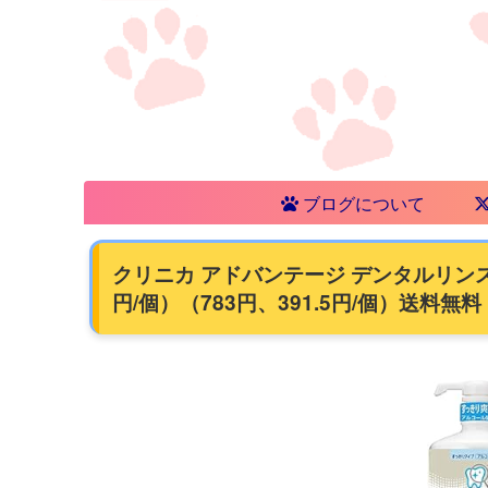
ブログについて
クリニカ アドバンテージ デンタルリンス 900
円/個）（783円、391.5円/個）送料無料