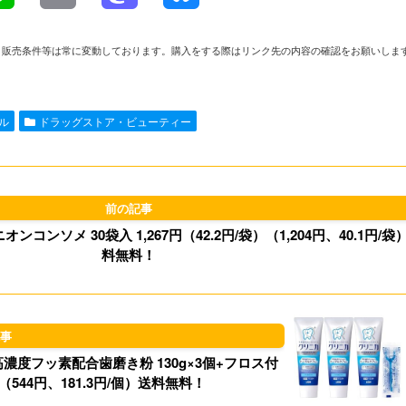
i
m
a
l
や在庫、販売条件等は常に変動しております。購入をする際はリンク先の内容の確認をお願いしま
n
a
s
u
e
i
t
e
ール
ドラッグストア・ビューティー
l
o
s
d
k
o
y
コンソメ 30袋入 1,267円（42.2円/袋）（1,204円、40.1円/袋
n
料無料！
度フッ素配合歯磨き粉 130g×3個+フロス付
）（544円、181.3円/個）送料無料！