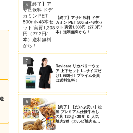
【終了】アサヒ飲料 ドデ
カミン PET 500ml×48本セ
ット 実質1,308円（27.3円/
本）送料無料から！
Revicare リカバリーウェ
ア 上下セット LLサイズだ
け1,980円！プライム会員
は送料無料！
）送
【終了】【だいぶ安い】松
屋 プレミアム仕様牛めし
の具 120ｇ×30食 ＆ 人気
焼肉2種（カルビ焼肉＆生
姜焼き）セット 実質4,472
円（139.8円/食）送料無