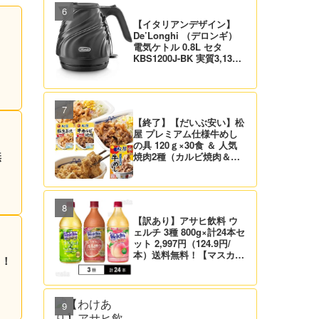
【イタリアンデザイン】
De’Longhi （デロンギ）
電気ケトル 0.8L セタ
KBS1200J-BK 実質3,132
円！プライム会員は送料無
料！
【終了】【だいぶ安い】松
屋 プレミアム仕様牛めし
の具 120ｇ×30食 ＆ 人気
無
焼肉2種（カルビ焼肉＆生
姜焼き）セット 実質4,472
円（139.8円/食）送料無
料！
【訳あり】アサヒ飲料 ウ
ェルチ 3種 800g×計24本セ
ット 2,997円（124.9円/
本）送料無料！【マスカッ
る！
ト、グレープ、ピーチ】