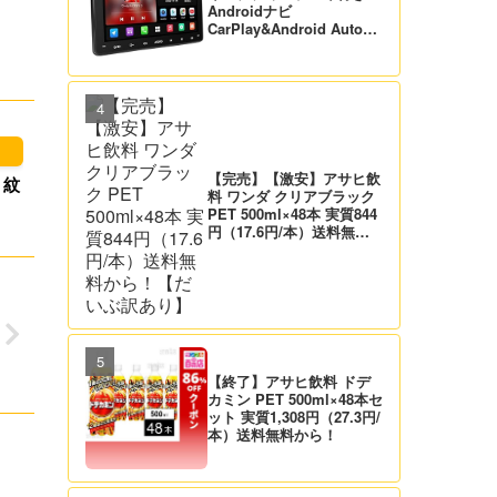
Androidナビ
CarPlay&Android Auto対
応 21,995円送料無料！
【バックカメラ付】
【完売】【激安】アサヒ飲
 紋
料 ワンダ クリアブラック
PET 500ml×48本 実質844
円（17.6円/本）送料無料
から！【だいぶ訳あり】
【終了】アサヒ飲料 ドデ
カミン PET 500ml×48本セ
ット 実質1,308円（27.3円/
本）送料無料から！