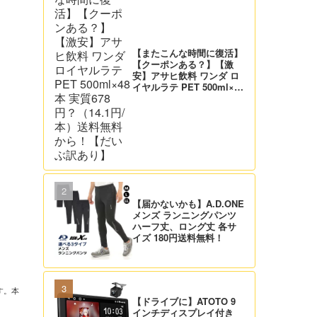
【またこんな時間に復活】
【クーポンある？】【激
安】アサヒ飲料 ワンダ ロ
イヤルラテ PET 500ml×48
本 実質678円？（14.1円/
本）送料無料から！【だい
ぶ訳あり】
【届かないかも】A.D.ONE
メンズ ランニングパンツ
ハーフ丈、ロング丈 各サ
イズ 180円送料無料！
す。本
【ドライブに】ATOTO 9
インチディスプレイ付き