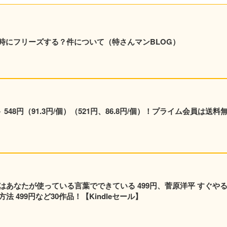
時にフリーズする？件について（特さんマンBLOG）
48円（91.3円/個）（521円、86.8円/個）！プライム会員は送料
はあなたが使っている言葉でできている 499円、菅原洋平 すぐや
 499円など30作品！【Kindleセール】