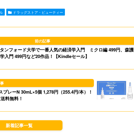
e
i
t
e
ール
ドラッグストア・ビューティー
l
o
s
d
k
o
y
タンフォード大学で一番人気の経済学入門 ミクロ編 499円、森護
n
学入門 499円など20作品！【Kindleセール】
ーN 30mL×5個 1,278円（255.4円/本）！
は送料無料！
新着記事一覧