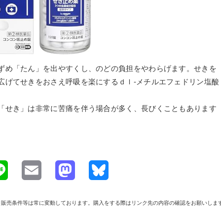
ずめ「たん」を出やすくし、のどの負担をやわらげます。せきを
広げてせきをおさえ呼吸を楽にするｄｌ-メチルエフェドリン塩酸
「せき」は非常に苦痛を伴う場合が多く、長びくこともあります
L
E
M
B
i
m
a
l
や在庫、販売条件等は常に変動しております。購入をする際はリンク先の内容の確認をお願いしま
n
a
s
u