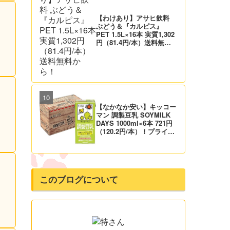
【わけあり】アサヒ飲料
ぶどう＆『カルピス』
PET 1.5L×16本 実質1,302
円（81.4円/本）送料無料
から！
【なかなか安い】キッコー
マン 調製豆乳 SOYMILK
DAYS 1000ml×6本 721円
（120.2円/本）！プライム
会員は送料無料！
このブログについて