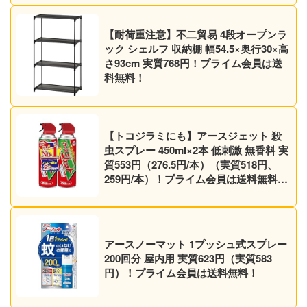
【耐荷重注意】不二貿易 4段オープンラ
ック シェルフ 収納棚 幅54.5×奥行30×高
さ93cm 実質768円！プライム会員は送
料無料！
【トコジラミにも】アースジェット 殺
虫スプレー 450ml×2本 低刺激 無香料 実
質553円（276.5円/本）（実質518円、
259円/本）！プライム会員は送料無料！
【マダニにも】
アースノーマット 1プッシュ式スプレー
200回分 屋内用 実質623円（実質583
円）！プライム会員は送料無料！