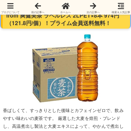
【対象者限定】コカ・コーラ やかんの麦茶
ブログについて
前の記事へ
ホームへ
次の記事へ
検索＆人気記事
from 爽健美茶 ラベルレス 2LPET×8本 974円
（121.8円/個）！プライム会員送料無料！
香ばしくて、すっきりとした後味とカフェインゼロで、飲み
やすい味わいの麦茶です。 厳選した大麦を焙煎・ブレンド
し、高温煮出し製法と大麦エキスによって、やかんで煮出し