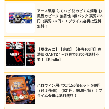
アース製薬 らくハピ 防カビくん煙剤 お
風呂カビーヌ 無香性 3個パック 実質735
円（実質687円）！プライム会員は送料
無料！
【夏休みに】【完結】【各巻100円】奥
浩哉 GANTZ 1～37巻で3,700円送料不
要！【Kindle】
ハロウィン用バスボム6個セット 548円
（91.3円/個）（521円、86.8円/個）！プ
ライム会員は送料無料！