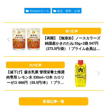
l
o
s
Amazonセール
食品・飲料・お酒
d
k
o
y
n
【再開】【無添加】ノースカラーズ
純国産かきのたね 53g×2袋 547円
（273.5円/袋）！プライム会員は送
料無料！
【値下げ】森永乳業 管理栄養士推奨
肉専用 レモン水 330ml×12本 カロリ
ーゼロ 666円（55.5円/本）！プライ
ム会員送料無料！
新着記事一覧