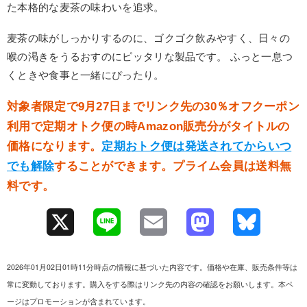
た本格的な麦茶の味わいを追求。
麦茶の味がしっかりするのに、ゴクゴク飲みやすく、日々の
喉の渇きをうるおすのにピッタリな製品です。 ふっと一息つ
くときや食事と一緒にぴったり。
対象者限定で9月27日までリンク先の30％オフクーポン
利用で定期オトク便の時Amazon販売分がタイトルの
価格になります。
定期おトク便は発送されてからいつ
でも解除
することができます。プライム会員は送料無
料です。
X
L
E
M
B
i
m
a
l
2026年01月02日01時11分時点の情報に基づいた内容です。価格や在庫、販売条件等は
n
a
s
u
常に変動しております。購入をする際はリンク先の内容の確認をお願いします。本ペ
ージはプロモーションが含まれています。
e
i
t
e