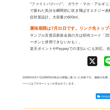
“ファイトバクハツ”。 ガラナ・マカ・アルギ
で疲れた気分を瞬間的に吹き飛ばすエナジー炭
症対策設計。大容量の600ml。
賞味期限は7月31日です。リンク先トッ
サンプル百貨店新規会員の方は招待コード「
ZE
ーポンと併用できないかも）。
楽天ポイントやPaypayでの支払いにも対応
X
2026年04月11日22時55分時点の情報に基づいた内容です。価格
ページはプロモーションが含まれています。
Ama