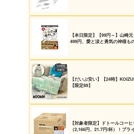
【本日限定】【99円～】山崎
499円、愛と涙と勇気の神様ものが
【だいぶ安い】【24時】KOIZUM
【限定89】
【対象者限定】ドトールコーヒー ド
（2,166円、21.7円/杯）！