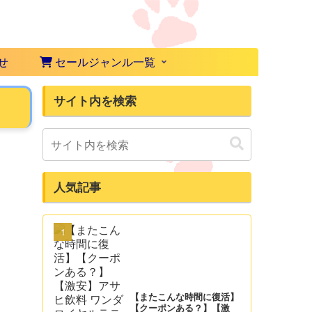
せ
セールジャンル一覧
サイト内を検索
人気記事
【またこんな時間に復活】
【クーポンある？】【激