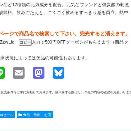
ニンなど12種類の元気成分を配合。元気なブレンドと強炭酸の刺激
酸飲料。飲みごたえと、ごくごく飲めるすっきり感を両立。熱中
プページで商品名で検索して下さい。完売すると消えます。
ZzwLfo
」
入力で500円OFFクーポンがもらえます（商品ク
コピー
。在庫状況によっては欠品の可能性もあります。
L
E
M
B
i
m
a
l
や在庫、販売条件等は常に変動しております。購入をする際はリンク先の内容の確認をお願いしま
n
a
s
u
e
i
t
e
zonセール
食品・飲料・お酒
l
o
s