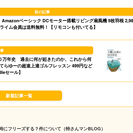
d
k
o
y
mazonベーシック DCモーター搭載リビング扇風機 9枚羽根 2,98
n
ライム会員は送料無料！【リモコンも付いてる】
１０万年史 過去に何が起きたのか、これから何
rプロてらゆーの超速上達ゴルフレッスン 499円など
dleセール】
新着記事一覧
時にフリーズする？件について（特さんマンBLOG）