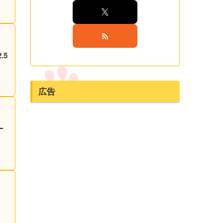
.5
広告
ー