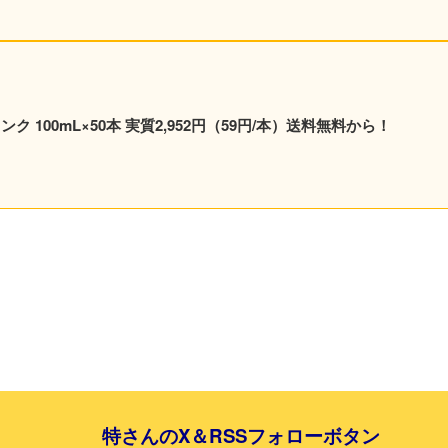
ンク 100mL×50本 実質2,952円（59円/本）送料無料から！
特さんのX＆RSSフォローボタン