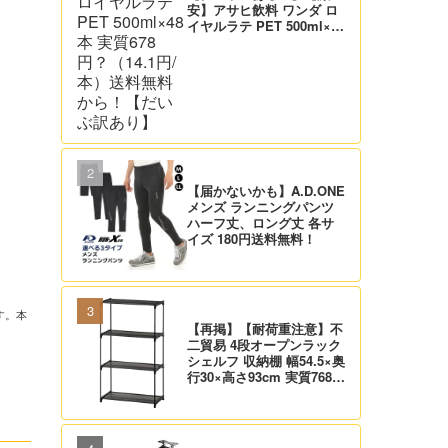
安】アサヒ飲料 ワンダ ロ
イヤルラテ PET 500ml×48
本 実質678円？（14.1円/
本）送料無料から！【だい
ぶ訳あり】
【届かないかも】A.D.ONE
メンズ ランニングパンツ
ハーフ丈、ロング丈 各サ
イズ 180円送料無料！
す。本
【再掲】【耐荷重注意】不
二貿易 4段オープンラック
シェルフ 収納棚 幅54.5×奥
行30×高さ93cm 実質768
円！プライム会員は送料無
料！