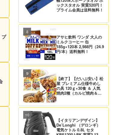
幅120㎝スポーツタオル ボ
ックスタオル 実質520円！
プライム会員は送料無料！
！プ
アサヒ飲料 ワンダ 大人の
ミルクコーヒー 缶
185g×120本 2,988円（24.9
円/本）送料無料！
【終了】【だいぶ安い】松
会
屋 プレミアム仕様牛めし
の具 120ｇ×30食 ＆ 人気
焼肉2種（カルビ焼肉＆生
姜焼き）セット 実質4,472
円（139.8円/食）送料無
料！
【イタリアンデザイン】
De’Longhi （デロンギ）
電気ケトル 0.8L セタ
KBS1200J-BK 実質3,132