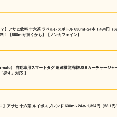
】アサヒ飲料 十六茶 ラベルレスボトル 630ml×24本 1,494円（62
料！【660mlが届くかも】【ノンカフェイン】
rmate） 自動車用スマートタグ 追跡機能搭載USBカーチャージャ
e「探す」対応 】
六茶 ルイボスブレンド 630ml×24本 1,394円（58.1円/