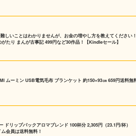
元 難しいことはわかりませんが、お金の増やし方を教えてください
たり まんが古事記 499円など30作品！【Kindleセール】
I ムーミン USB電気毛布 ブランケット 約150×93㎝ 659円送料無
リップパックアロマブレンド 100杯分 2,305円（23.1円/杯）
プライム会員は送料無料！