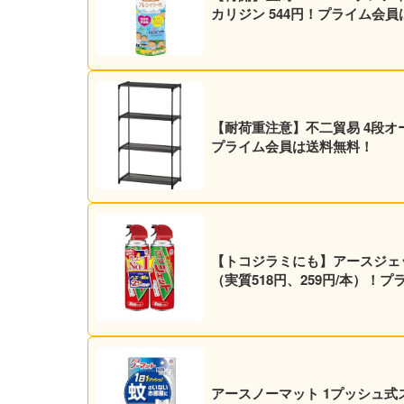
カリジン 544円！プライム会
【耐荷重注意】不二貿易 4段オープ
プライム会員は送料無料！
【トコジラミにも】アースジェット 殺虫スプレー 450ml
（実質518円、259円/本）
アースノーマット 1プッシュ式ス