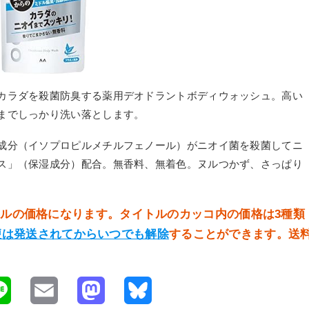
カラダを殺菌防臭する薬用デオドラントボディウォッシュ。高い
までしっかり洗い落とします。
成分（イソプロピルメチルフェノール）がニオイ菌を殺菌してニ
ス」（保湿成分）配合。無香料、無着色。ヌルつかず、さっぱり
イトルの価格になります。タイトルのカッコ内の価格は3種類
便は発送されてからいつでも解除
することができます。送
L
E
M
B