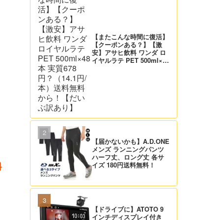
【またこんな時間に復活】
【クーポンある？】【激
安】アサヒ飲料 ワンダ ロ
イヤルラテ PET 500ml×48
本 実質678円？（14.1円/
本）送料無料から！【だい
ぶ訳あり】
【届かないかも】A.D.ONE
メンズ ランニングパンツ
ハーフ丈、ロング丈 各サ
イズ 180円送料無料！
料
【ドライブに】ATOTO 9
インチディスプレイ付き