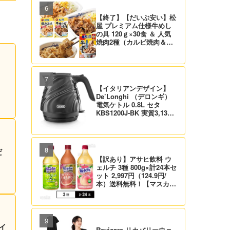
【終了】【だいぶ安い】松
屋 プレミアム仕様牛めし
の具 120ｇ×30食 ＆ 人気
焼肉2種（カルビ焼肉＆生
姜焼き）セット 実質4,472
円（139.8円/食）送料無
料！
【イタリアンデザイン】
De’Longhi （デロンギ）
電気ケトル 0.8L セタ
KBS1200J-BK 実質3,132
円！プライム会員は送料無
料！
だ
【訳あり】アサヒ飲料 ウ
ェルチ 3種 800g×計24本セ
ット 2,997円（124.9円/
本）送料無料！【マスカッ
ト、グレープ、ピーチ】
イ
Revicare リカバリーウェ