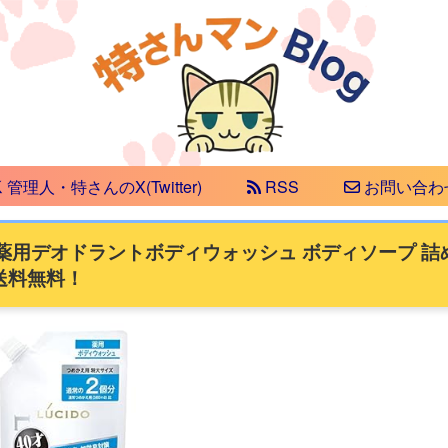
管理人・特さんのX(Twitter)
RSS
お問い合わ
) 薬用デオドラントボディウォッシュ ボディソープ 詰
円）送料無料！