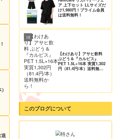
ア 上下セット LLサイズだ
け1,980円！プライム会員
は送料無料！
円！
【わけあり】アサヒ飲料
ぶどう＆『カルピス』
PET 1.5L×16本 実質1,302
円（81.4円/本）送料無料
から！
このブログについて
は送