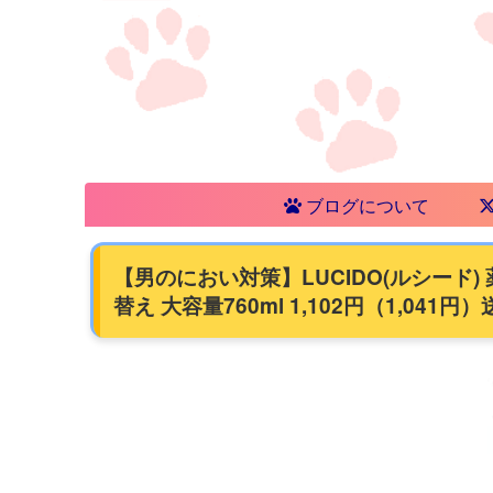
ブログについて
【男のにおい対策】LUCIDO(ルシード
替え 大容量760ml 1,102円（1,041