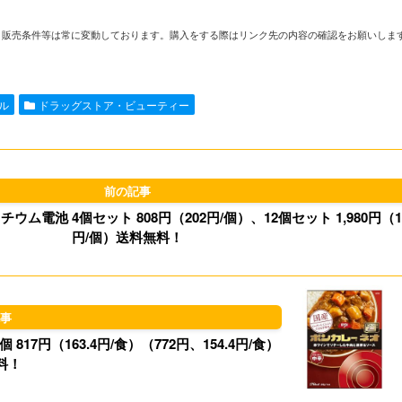
i
m
a
l
や在庫、販売条件等は常に変動しております。購入をする際はリンク先の内容の確認をお願いしま
n
a
s
u
e
i
t
e
ール
ドラッグストア・ビューティー
l
o
s
d
k
o
y
チウム電池 4個セット 808円（202円/個）、12個セット 1,980円（1
n
円/個）送料無料！
817円（163.4円/食）（772円、154.4円/食）
料！