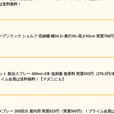
員は送料無料！
ンラック シェルフ 収納棚 幅54.5×奥行30×高さ93cm 実質768
×2本 低刺激 無香料 実質553円（276.5円/本）
！プライム会員は送料無料！【マダニにも】
プレー 200回分 屋内用 実質623円（実質583円）！プライム会員