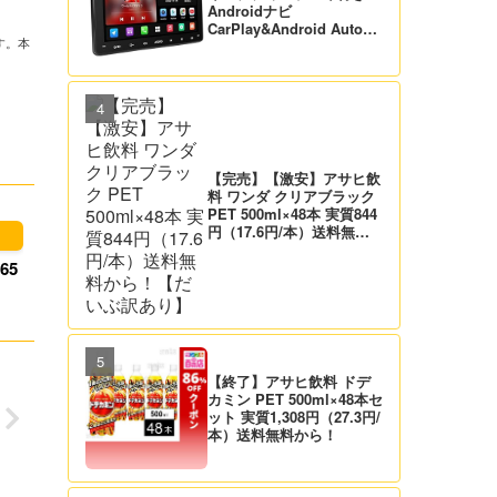
Androidナビ
CarPlay&Android Auto対
す。本
応 21,995円送料無料！
【バックカメラ付】
【完売】【激安】アサヒ飲
料 ワンダ クリアブラック
PET 500ml×48本 実質844
円（17.6円/本）送料無料
から！【だいぶ訳あり】
65
【終了】アサヒ飲料 ドデ
カミン PET 500ml×48本セ
ット 実質1,308円（27.3円/
本）送料無料から！