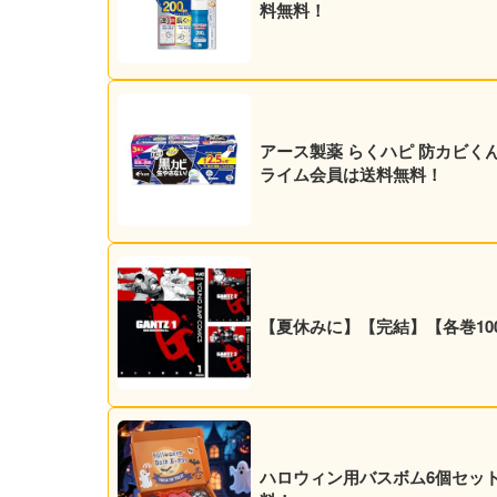
料無料！
アース製薬 らくハピ 防カビくん煙剤 お風呂カビーヌ 無香性 3個パック 実質735円（実
ライム会員は送料無料！
【夏休みに】【完結】【各巻100円】
ハロウィン用バスボム6個セット 5