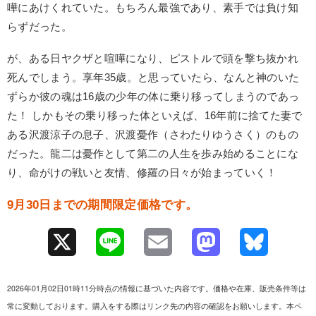
嘩にあけくれていた。もちろん最強であり、素手では負け知
らずだった。
が、ある日ヤクザと喧嘩になり、ピストルで頭を撃ち抜かれ
死んでしまう。享年35歳。と思っていたら、なんと神のいた
ずらか彼の魂は16歳の少年の体に乗り移ってしまうのであっ
た！ しかもその乗り移った体といえば、16年前に捨てた妻で
ある沢渡涼子の息子、沢渡憂作（さわたりゆうさく）のもの
だった。龍二は憂作として第二の人生を歩み始めることにな
り、命がけの戦いと友情、修羅の日々が始まっていく！
9月30日までの期間限定価格です。
X
L
E
M
B
i
m
a
l
2026年01月02日01時11分時点の情報に基づいた内容です。価格や在庫、販売条件等は
n
a
s
u
常に変動しております。購入をする際はリンク先の内容の確認をお願いします。本ペ