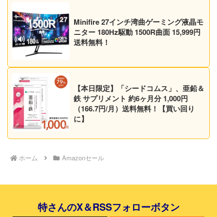
Minifire 27インチ湾曲ゲーミング液晶モ
ニター 180Hz駆動 1500R曲面 15,999円
送料無料！
【本日限定】「シードコムス」、亜鉛＆
鉄 サプリメント 約6ヶ月分 1,000円
（166.7円/月）送料無料！【買い回り
に】
ホーム
Amazonセール
特さんのX＆RSSフォローボタン