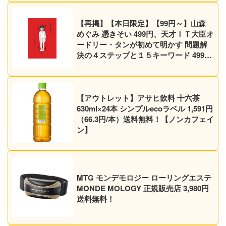
【再掲】【本日限定】【99円～】山森
めぐみ 憑きそい 499円、天才ＩＴ大臣オ
ードリー・タンが初めて明かす 問題解
決の４ステップと１５キーワード 499円
など30作品！【Kindleセール】
【アウトレット】アサヒ飲料 十六茶
630ml×24本 シンプルecoラベル 1,591円
（66.3円/本）送料無料！【ノンカフェイ
ン】
MTG モンデモロジー ローリングエステ
MONDE MOLOGY 正規販売店 3,980円
送料無料！