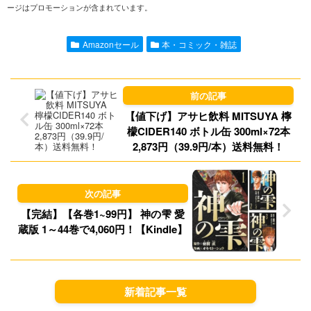
ージはプロモーションが含まれています。
e
i
t
e
l
o
s
Amazonセール
本・コミック・雑誌
d
k
o
y
【値下げ】アサヒ飲料 MITSUYA 檸
n
檬CIDER140 ボトル缶 300ml×72本
2,873円（39.9円/本）送料無料！
【完結】【各巻1~99円】 神の雫 愛
蔵版 1～44巻で4,060円！【Kindle】
新着記事一覧