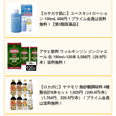
【カサカサ肌に】ユースキンI ローショ
ン 130mL 666円！プライム会員は送料
無料！【第3類医薬品】
アサヒ飲料 ウィルキンソン ジンジャエ
ール 缶 190ml×120本 3,588円（29.9円/
本）送料無料！
【ロカボに】ヤマモリ 無砂糖調味料 4種
類合計8本セット 1,925円（240.6円/本）
（1,764円、220.5円/本）！プライム会員
は送料無料！