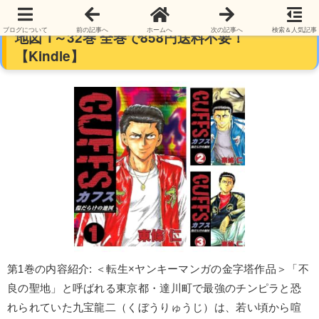
【完結】【各巻0～33円】CUFFSー傷だらけの
ブログについて
前の記事へ
ホームへ
次の記事へ
検索＆人気記事
地図 1～32巻 全巻で858円送料不要！
【Kindle】
第1巻の内容紹介: ＜転生×ヤンキーマンガの金字塔作品＞「不
良の聖地」と呼ばれる東京都・達川町で最強のチンピラと恐
れられていた九宝龍二（くぼうりゅうじ）は、若い頃から喧