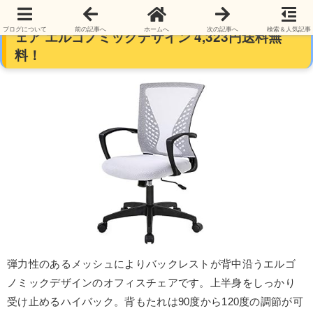
FDW（Factory Direct Wholesale) オフィスチ
ブログについて
前の記事へ
ホームへ
次の記事へ
検索＆人気記事
ェア エルゴノミックデザイン 4,323円送料無
料！
弾力性のあるメッシュによりバックレストが背中沿うエルゴ
ノミックデザインのオフィスチェアです。上半身をしっかり
受け止めるハイバック。背もたれは90度から120度の調節が可