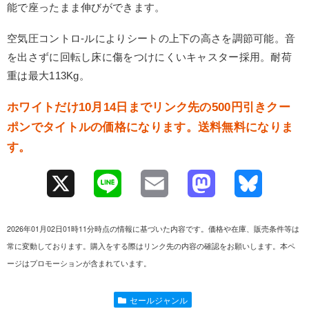
能で座ったまま伸びができます。
空気圧コントロ-ルによりシートの上下の高さを調節可能。音
を出さずに回転し床に傷をつけにくいキャスター採用。耐荷
重は最大113Kg。
ホワイトだけ10月14日までリンク先の500円引きクー
ポンでタイトルの価格になります。送料無料になりま
す。
X
L
E
M
B
i
m
a
l
2026年01月02日01時11分時点の情報に基づいた内容です。価格や在庫、販売条件等は
n
a
s
u
常に変動しております。購入をする際はリンク先の内容の確認をお願いします。本ペ
ージはプロモーションが含まれています。
e
i
t
e
l
o
s
セールジャンル