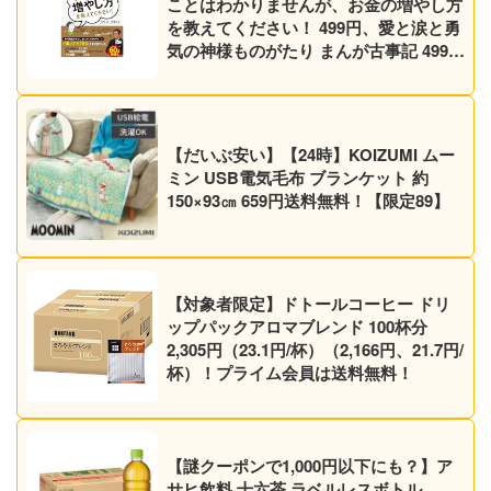
ことはわかりませんが、お金の増やし方
を教えてください！ 499円、愛と涙と勇
気の神様ものがたり まんが古事記 499円
など30作品！【Kindleセール】
【だいぶ安い】【24時】KOIZUMI ムー
ミン USB電気毛布 ブランケット 約
150×93㎝ 659円送料無料！【限定89】
【対象者限定】ドトールコーヒー ドリ
ップパックアロマブレンド 100杯分
2,305円（23.1円/杯）（2,166円、21.7円/
杯）！プライム会員は送料無料！
【謎クーポンで1,000円以下にも？】ア
サヒ飲料 十六茶 ラベルレスボトル