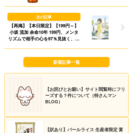
【再掲】【本日限定】【199円～】
小坂 流加 余命10年 199円、メンタ
リズムで相手の心を97％見抜く、操
る！ズルい恋愛心理術 499円など30
作品！【Kindleセール】
新着記事一覧
【お詫びとお願い】サイト閲覧時にフリ
ーズする？件について（特さんマン
BLOG）
【訳あり】パールライス 生産者限定 富