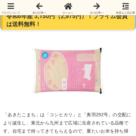
By Amazon 秋田県産 白米 あきたこまち 5kg
ブログについて
前の記事へ
ホームへ
次の記事へ
検索＆人気記事
令和6年産 3,150円（2,975円）！プライム会員
は送料無料！
「あきたこまち」は「コシヒカリ」と「奥羽292号」の交配に
より誕生し、東北から九州まで広域に生産されている品種で
す。自宅まで持ってきてもらえるので、重たいお米を持ち帰