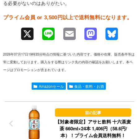
る必要がないのはありがたい。
プライム会員 or 3,500円以上で送料無料になります。
X
L
E
M
B
i
m
a
l
2026年07月17日19時35分時点の情報に基づいた内容です。価格や在庫、販売条件等は
n
a
s
u
常に変動しております。購入をする際はリンク先の内容の確認をお願いします。本ペ
ージはプロモーションが含まれています。
e
i
t
e
l
o
s
Amazonセール
食品・飲料・お酒
d
k
o
y
n
【対象者限定】アサヒ飲料 十六茶麦
茶 660ml×24本 1,406円（58.6円/
本）！プライム会員送料無料！