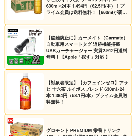
630ml×24本 1,494円（62.5円/本）！プ
ライム会員は送料無料！【660mlが届く
かも】【ノンカフェイン】
【盗難防止に】カーメイト（Carmate）
自動車用スマートタグ 追跡機能搭載
USBカーチャージャー 実質2,912円送料
無料！【Apple「探す」対応 】
【対象者限定】【カフェインゼロ】アサ
ヒ 十六茶 ルイボスブレンド 630ml×24
本 1,394円（58.1円/本）プライム会員送
料無料！
グロモント PREMIUM 栄養ドリンク