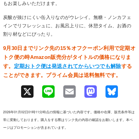
もお楽しみいただけます。
炭酸が抜けにくい缶入りなのがウレシイ。無糖・ノンカフェ
インでリフレッシュに、お風呂上りに、休憩タイム、お酒の
割り材などにぴったり。
9月30日までリンク先の15％オフクーポン利用で定期オ
トク便の時Amazon販売分がタイトルの価格になりま
す。
定期おトク便は発送されてからいつでも解除
する
ことができます。プライム会員は送料無料です。
X
L
E
M
B
i
m
a
l
2026年01月02日01時11分時点の情報に基づいた内容です。価格や在庫、販売条件等は
n
a
s
u
常に変動しております。購入をする際はリンク先の内容の確認をお願いします。本ペ
ージはプロモーションが含まれています。
e
i
t
e