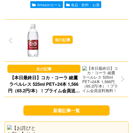
l
o
s
Amazonセール
食品・飲料・お酒
d
k
o
y
n
【本日最終日】コカ・コーラ 綾鷹
ラベルレス 525ml PET×24本 1,566
円（65.2円/本）！プライム会員送料
無料！
新着記事一覧