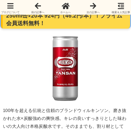
アサヒ飲料 炭酸水 ウィルキンソン タンサン
ブログについて
前の記事へ
ホームへ
次の記事へ
検索＆人気記事
250ml缶×20本 924円（46.2円/本）！プライム
会員送料無料！
100年を超える伝統と信頼のブランドウィルキンソン。磨き抜
かれた水×炭酸強めの爽快感。キレの良いすっきりとした味わ
いの大人向け本格炭酸水です。そのままでも、割り材として