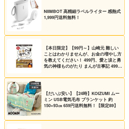
NIIMBOT 高精細ラベルライター 感熱式
1,999円送料無料！
【本日限定】【99円～】山崎元 難しい
ことはわかりませんが、お金の増やし方
を教えてください！ 499円、愛と涙と勇
気の神様ものがたり まんが古事記 499円
など30作品！【Kindleセール】
【だいぶ安い】【24時】KOIZUMI ムー
ミン USB電気毛布 ブランケット 約
150×93㎝ 659円送料無料！【限定89】