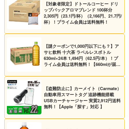
【対象者限定】ドトールコーヒー ドリ
ップパックアロマブレンド 100杯分
2,305円（23.1円/杯）（2,166円、21.7円/
杯）！プライム会員は送料無料！
【謎クーポンで1,000円以下にも？】ア
サヒ飲料 十六茶 ラベルレスボトル
630ml×24本 1,494円（62.5円/本）！プ
ライム会員は送料無料！【660mlが届く
かも】【ノンカフェイン】
【盗難防止に】カーメイト（Carmate）
自動車用スマートタグ 追跡機能搭載
USBカーチャージャー 実質2,912円送料
無料！【Apple「探す」対応 】