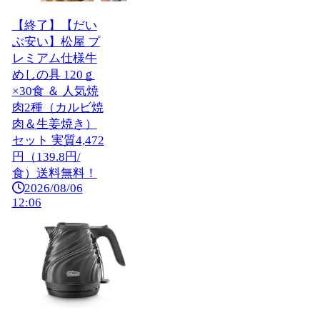
【終了】【だい
ぶ安い】松屋 プ
レミアム仕様牛
めしの具 120ｇ
×30食 ＆ 人気焼
肉2種（カルビ焼
肉＆生姜焼き）
セット 実質4,472
円（139.8円/
食）送料無料！
2026/08/06
12:06