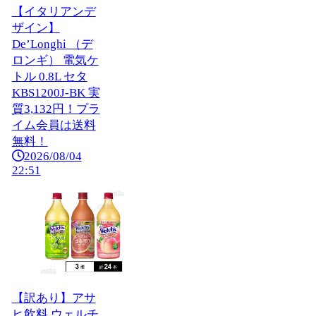
【イタリアンデ
ザイン】
De’Longhi （デ
ロンギ） 電気ケ
トル 0.8L セタ
KBS1200J-BK 実
質3,132円！プラ
イム会員は送料
無料！
2026/08/04
22:51
【訳あり】アサ
ヒ飲料 ウェルチ