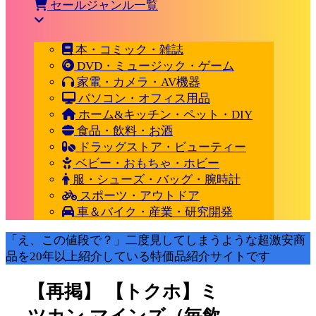
セールジャンル一覧
本・コミック・雑誌
DVD・ミュージック・ゲーム
家電・カメラ・AV機器
パソコン・オフィス用品
ホーム&キッチン・ペット・DIY
食品・飲料・お酒
ドラッグストア・ビューティー
ベビー・おもちゃ・ホビー
服・シューズ・バッグ・腕時計
スポーツ・アウトドア
車＆バイク・産業・研究開発
「え、この値段で？」二度見してしまうような超激安商
品を20年以上紹介している特価品紹介サイトです
【再掲】 【トクホ】ミ