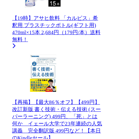
【19時】アサヒ飲料 「カルピス」希
釈用 プラスチックボトル(ギフト用)
470ml×15本 2,684円（179円/本）送料
無料！
【再掲】【最大86％オフ】【499円】
改訂新版 書く技術・伝える技術 (スー
パーラーニング) 499円、「死」とは
何か イェール大学で23年連続の人気
講義 完全翻訳版 499円など！【本日
のKindleセール】