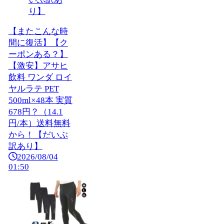
【またこんな時
間に復活】【ク
ーポンある？】
【激安】アサヒ
飲料 ワンダ ロイ
ヤルラテ PET
500ml×48本 実質
678円？（14.1
円/本）送料無料
から！【だいぶ
訳あり】
2026/08/04
01:50