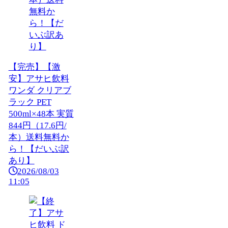
【完売】【激
安】アサヒ飲料
ワンダ クリアブ
ラック PET
500ml×48本 実質
844円（17.6円/
本）送料無料か
ら！【だいぶ訳
あり】
2026/08/03
11:05