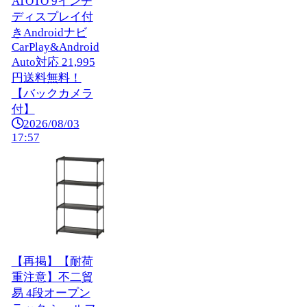
ATOTO 9インチ
ディスプレイ付
きAndroidナビ
CarPlay&Android
Auto対応 21,995
円送料無料！
【バックカメラ
付】
2026/08/03
17:57
【再掲】【耐荷
重注意】不二貿
易 4段オープン