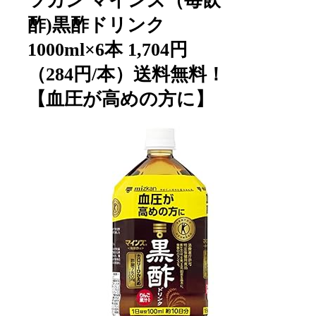
ツカン マインズ（毎飲
酢)黒酢ドリンク
1000ml×6本 1,704円
（284円/本）送料無料！
【血圧が高めの方に】