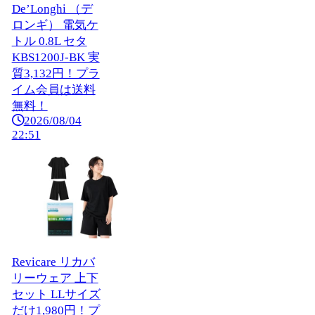
De’Longhi （デ
ロンギ） 電気ケ
トル 0.8L セタ
KBS1200J-BK 実
質3,132円！プラ
イム会員は送料
無料！
2026/08/04
22:51
Revicare リカバ
リーウェア 上下
セット LLサイズ
だけ1,980円！プ