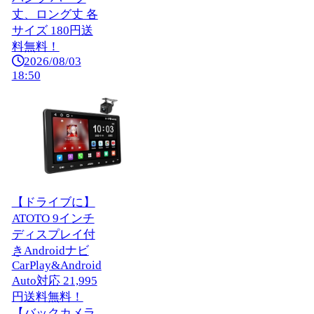
丈、ロング丈 各
サイズ 180円送
料無料！
2026/08/03
18:50
【ドライブに】
ATOTO 9インチ
ディスプレイ付
きAndroidナビ
CarPlay&Android
Auto対応 21,995
円送料無料！
【バックカメラ