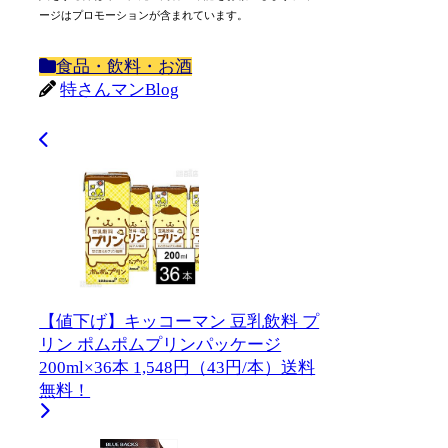
ージはプロモーションが含まれています。
食品・飲料・お酒
特さんマンBlog
【値下げ】キッコーマン 豆乳飲料 プ
リン ポムポムプリンパッケージ
200ml×36本 1,548円（43円/本）送料
無料！