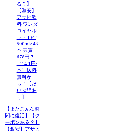
【またこんな時
間に復活】【ク
ーポンある？】
【激安】アサヒ