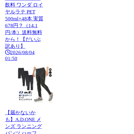
飲料 ワンダ ロイ
ヤルラテ PET
500ml×48本 実質
678円？（14.1
円/本）送料無料
から！【だいぶ
訳あり】
2026/08/04
01:50
【届かないか
も】A.D.ONE メ
ンズ ランニング
パンツ ハーフ