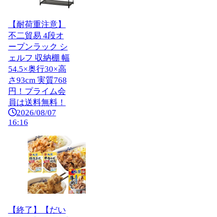
【耐荷重注意】
不二貿易 4段オ
ープンラック シ
ェルフ 収納棚 幅
54.5×奥行30×高
さ93cm 実質768
円！プライム会
員は送料無料！
2026/08/07
16:16
【終了】【だい