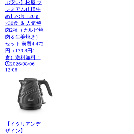
ぶ安い】松屋 プ
レミアム仕様牛
めしの具 120ｇ
×30食 ＆ 人気焼
肉2種（カルビ焼
肉＆生姜焼き）
セット 実質4,472
円（139.8円/
食）送料無料！
2026/08/06
12:06
【イタリアンデ
ザイン】