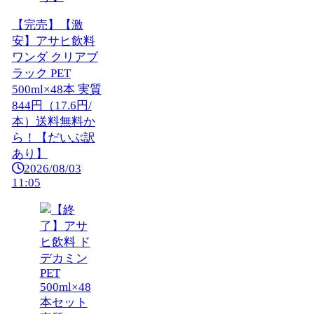
【完売】【激
安】アサヒ飲料
ワンダ クリアブ
ラック PET
500ml×48本 実質
844円（17.6円/
本）送料無料か
ら！【だいぶ訳
あり】
2026/08/03
11:05