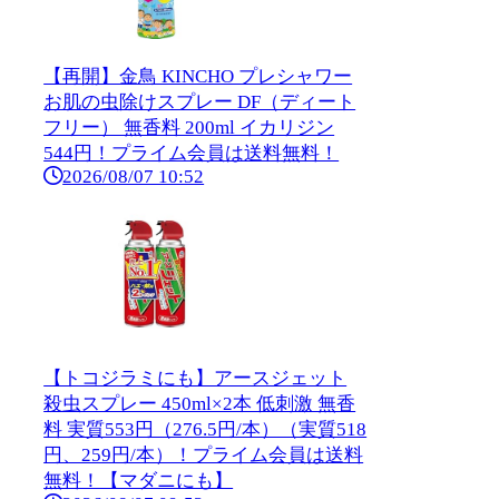
【再開】金鳥 KINCHO プレシャワー
お肌の虫除けスプレー DF（ディート
フリー） 無香料 200ml イカリジン
544円！プライム会員は送料無料！
2026/08/07 10:52
【トコジラミにも】アースジェット
殺虫スプレー 450ml×2本 低刺激 無香
料 実質553円（276.5円/本）（実質518
円、259円/本）！プライム会員は送料
無料！【マダニにも】