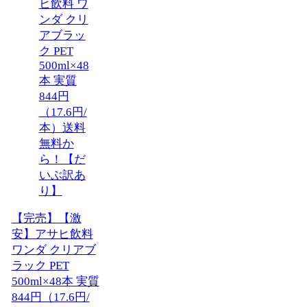
【完売】【激
安】アサヒ飲料
ワンダ クリアブ
ラック PET
500ml×48本 実質
844円（17.6円/