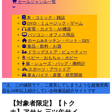
セールジャンル一覧
本・コミック・雑誌
DVD・ミュージック・ゲーム
家電・カメラ・AV機器
パソコン・オフィス用品
ホーム&キッチン・ペット・DIY
食品・飲料・お酒
ドラッグストア・ビューティー
ベビー・おもちゃ・ホビー
服・シューズ・バッグ・腕時計
スポーツ・アウトドア
車＆バイク・産業・研究開発
「え、この値段で？」二度見してしまうような超激安商
品を20年以上紹介している特価品紹介サイトです
【対象者限定】【トク