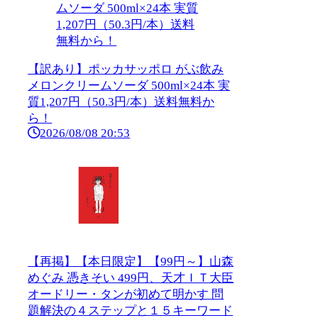
【訳あり】ポッカサッポロ がぶ飲み
メロンクリームソーダ 500ml×24本 実
質1,207円（50.3円/本）送料無料か
ら！
2026/08/08 20:53
【再掲】【本日限定】【99円～】山森
めぐみ 憑きそい 499円、天才ＩＴ大臣
オードリー・タンが初めて明かす 問
題解決の４ステップと１５キーワード