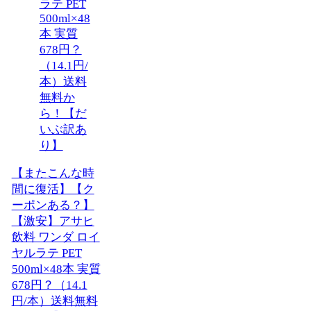
【またこんな時
間に復活】【ク
ーポンある？】
【激安】アサヒ
飲料 ワンダ ロイ
ヤルラテ PET
500ml×48本 実質
678円？（14.1
円/本）送料無料