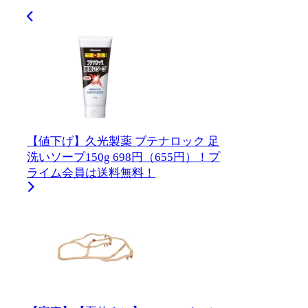
【値下げ】久光製薬 ブテナロック 足
洗いソープ150g 698円（655円）！プ
ライム会員は送料無料！