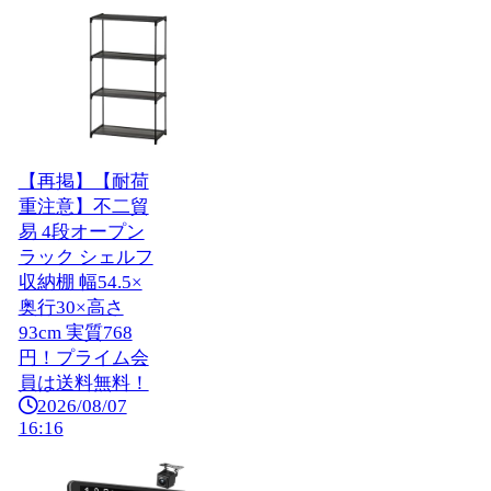
【再掲】【耐荷
重注意】不二貿
易 4段オープン
ラック シェルフ
収納棚 幅54.5×
奥行30×高さ
93cm 実質768
円！プライム会
員は送料無料！
2026/08/07
16:16