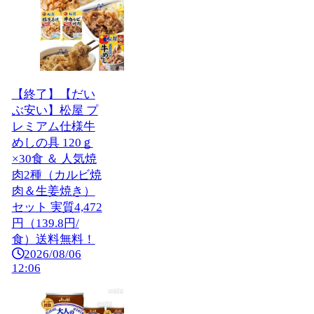
【終了】【だい
ぶ安い】松屋 プ
レミアム仕様牛
めしの具 120ｇ
×30食 ＆ 人気焼
肉2種（カルビ焼
肉＆生姜焼き）
セット 実質4,472
円（139.8円/
食）送料無料！
2026/08/06
12:06