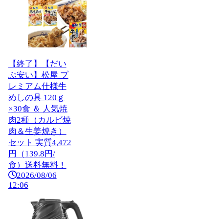
【終了】【だい
ぶ安い】松屋 プ
レミアム仕様牛
めしの具 120ｇ
×30食 ＆ 人気焼
肉2種（カルビ焼
肉＆生姜焼き）
セット 実質4,472
円（139.8円/
食）送料無料！
2026/08/06
12:06