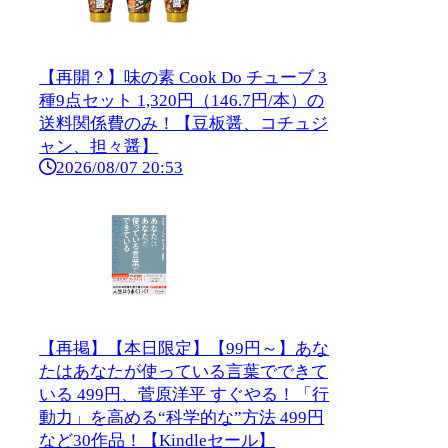
【再開？】味の素 Cook Do チューブ 3
種9点セット 1,320円（146.7円/本）の
送料関係費のみ！【豆板醤、コチュジ
ャン、担々醤】
2026/08/07 20:53
【再掲】【本日限定】【99円～】あな
たはあなたが使っている言葉でできて
いる 499円、菅原洋平 すぐやる！「行
動力」を高める“科学的な”方法 499円
など30作品！【Kindleセール】