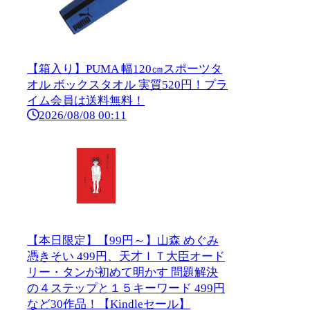
【箱入り】PUMA 幅120㎝スポーツタ
オル ボックスタオル 実質520円！プラ
イム会員は送料無料！
2026/08/08 00:11
【本日限定】【99円～】山森 めぐみ
憑きそい 499円、天才ＩＴ大臣オード
リー・タンが初めて明かす 問題解決
の４ステップと１５キーワード 499円
など30作品！【Kindleセール】