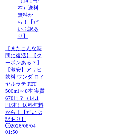
【またこんな時
間に復活】【ク
ーポンある？】
【激安】アサヒ
飲料 ワンダ ロイ
ヤルラテ PET
500ml×48本 実質
678円？（14.1
円/本）送料無料
から！【だいぶ
訳あり】
2026/08/04
01:50