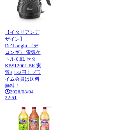
【イタリアンデ
ザイン】
De’Longhi （デ
ロンギ） 電気ケ
トル 0.8L セタ
KBS1200J-BK 実
質3,132円！プラ
イム会員は送料
無料！
2026/08/04
22:51