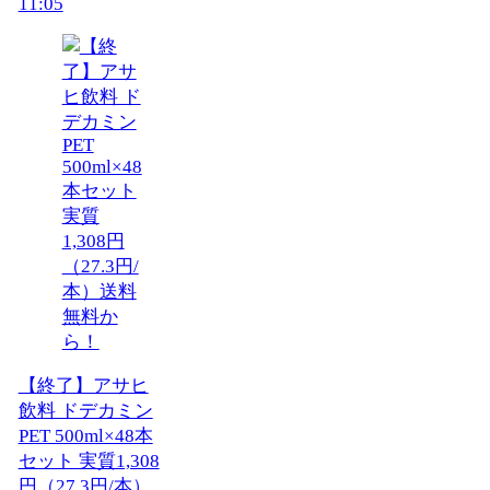
11:05
【終了】アサヒ
飲料 ドデカミン
PET 500ml×48本
セット 実質1,308
円（27.3円/本）