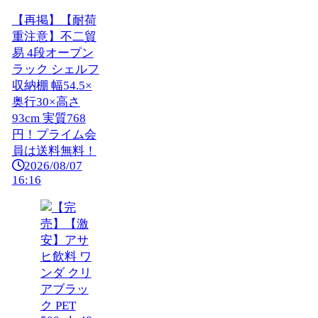
【再掲】【耐荷
重注意】不二貿
易 4段オープン
ラック シェルフ
収納棚 幅54.5×
奥行30×高さ
93cm 実質768
円！プライム会
員は送料無料！
2026/08/07
16:16