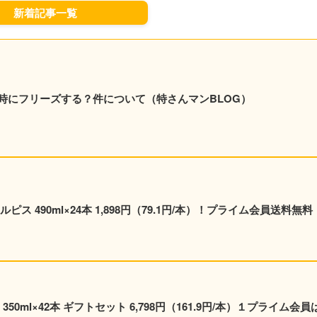
新着記事一覧
時にフリーズする？件について（特さんマンBLOG）
ス 490ml×24本 1,898円（79.1円/本）！プライム会員送料無料
0ml×42本 ギフトセット 6,798円（161.9円/本）１プライム会員