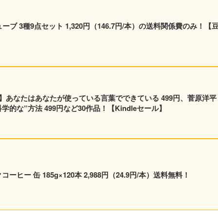
ューブ 3種9点セット 1,320円（146.7円/本）の送料関係費のみ！【
】あなたはあなたが使っている言葉でできている 499円、菅原洋平
的な”方法 499円など30作品！【Kindleセール】
ヒー 缶 185g×120本 2,988円（24.9円/本）送料無料！