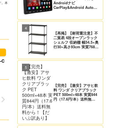
Androidナビ
す。本
CarPlay&Android Auto対
応 21,995円送料無料！
【バックカメラ付】
【再掲】【耐荷重注意】不
二貿易 4段オープンラック
シェルフ 収納棚 幅54.5×奥
行30×高さ93cm 実質768
円！プライム会員は送料無
料！
-C
【完売】【激安】アサヒ飲
料 ワンダ クリアブラック
PET 500ml×48本 実質844
円（17.6円/本）送料無料
から！【だいぶ訳あり】