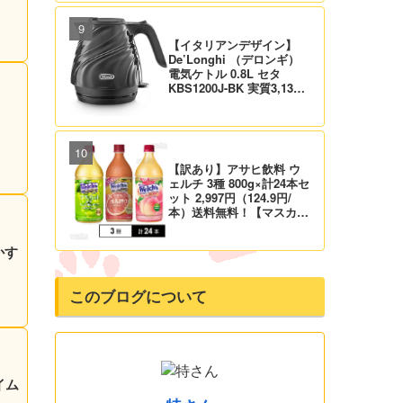
料！
【イタリアンデザイン】
De’Longhi （デロンギ）
電気ケトル 0.8L セタ
KBS1200J-BK 実質3,132
円！プライム会員は送料無
料！
【訳あり】アサヒ飲料 ウ
ェルチ 3種 800g×計24本セ
ット 2,997円（124.9円/
本）送料無料！【マスカッ
ト、グレープ、ピーチ】
かす
このブログについて
イム