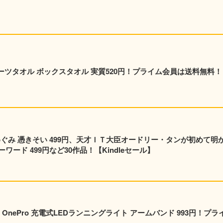
ポーツタオル ボックスタオル 実質520円！プライム会員は送料無料！
めぐみ 憑きそい 499円、天才ＩＴ大臣オードリー・タンが初めて明
ード 499円など30作品！【Kindleセール】
nePro 充電式LEDランニングライト アームバンド 993円！プラ