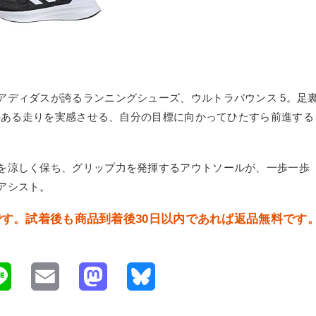
アディダスが誇るランニングシューズ、ウルトラバウンス 5。足
ネのある走りを実感させる、自分の目標に向かってひたすら前進する
を涼しく保ち、グリップ力を発揮するアウトソールが、一歩一歩
アシスト。
販売中です。試着後も商品到着後30日以内であれば返品無料です
L
E
M
B
i
m
a
l