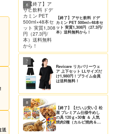
【終了】アサヒ飲料 ドデ
カミン PET 500ml×48本セ
ット 実質1,308円（27.3円/
本）送料無料から！
Revicare リカバリーウェ
ア 上下セット LLサイズだ
け1,980円！プライム会員
は送料無料！
！
【終了】【だいぶ安い】松
屋 プレミアム仕様牛めし
の具 120ｇ×30食 ＆ 人気
焼肉2種（カルビ焼肉＆生
姜焼き）セット 実質4,472
は送
円（139.8円/食）送料無