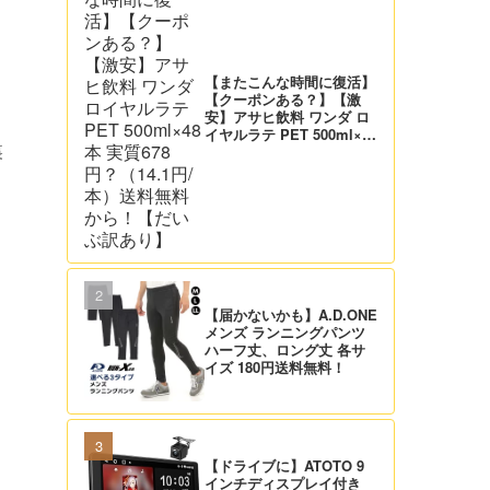
【またこんな時間に復活】
【クーポンある？】【激
安】アサヒ飲料 ワンダ ロ
イヤルラテ PET 500ml×48
本 実質678円？（14.1円/
裏
本）送料無料から！【だい
ぶ訳あり】
【届かないかも】A.D.ONE
メンズ ランニングパンツ
。
ハーフ丈、ロング丈 各サ
イズ 180円送料無料！
【ドライブに】ATOTO 9
インチディスプレイ付き