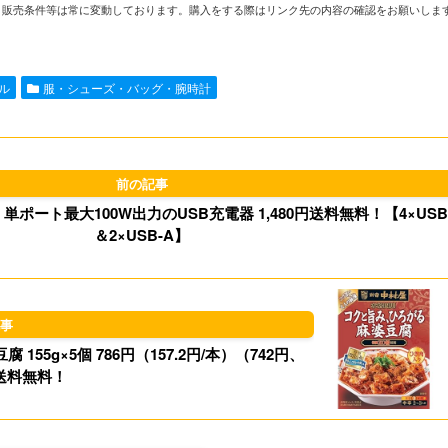
や在庫、販売条件等は常に変動しております。購入をする際はリンク先の内容の確認をお願いしま
n
a
s
u
e
i
t
e
ール
服・シューズ・バッグ・腕時計
l
o
s
d
k
o
y
0W、単ポート最大100W出力のUSB充電器 1,480円送料無料！【4×USB
n
＆2×USB-A】
5g×5個 786円（157.2円/本）（742円、
）送料無料！