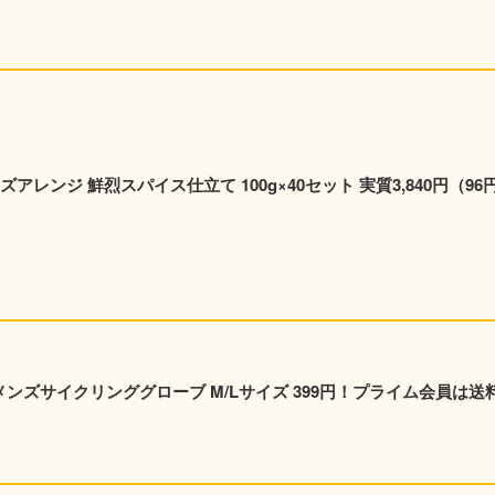
レンジ 鮮烈スパイス仕立て 100g×40セット 実質3,840円（96円
y メンズサイクリンググローブ M/Lサイズ 399円！プライム会員は送