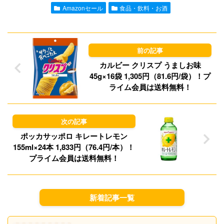
l
o
s
Amazonセール
食品・飲料・お酒
d
k
o
y
n
カルビー クリスプ うましお味
45g×16袋 1,305円（81.6円/袋）！プ
ライム会員は送料無料！
ポッカサッポロ キレートレモン
155ml×24本 1,833円（76.4円/本）！
プライム会員は送料無料！
新着記事一覧