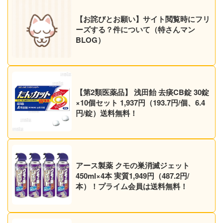
【お詫びとお願い】サイト閲覧時にフリ
ーズする？件について（特さんマン
BLOG）
【第2類医薬品】 浅田飴 去痰CB錠 30錠
×10個セット 1,937円（193.7円/個、6.4
円/錠）送料無料！
アース製薬 クモの巣消滅ジェット
450ml×4本 実質1,949円（487.2円/
本）！プライム会員は送料無料！