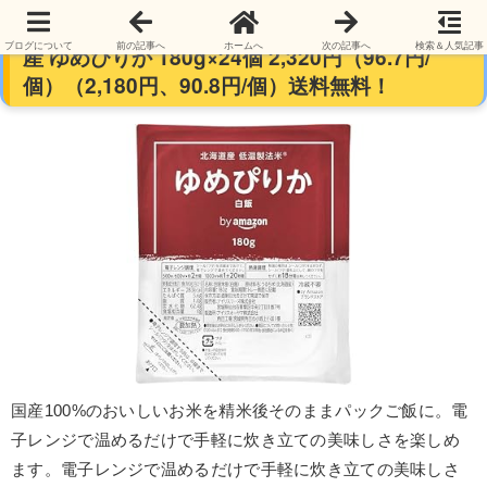
【対象者限定】by Amazon パックご飯 北海道
ブログについて
前の記事へ
ホームへ
次の記事へ
検索＆人気記事
産 ゆめぴりか 180g×24個 2,320円（96.7円/
個）（2,180円、90.8円/個）送料無料！
国産100%のおいしいお米を精米後そのままパックご飯に。電
子レンジで温めるだけで手軽に炊き立ての美味しさを楽しめ
ます。電子レンジで温めるだけで手軽に炊き立ての美味しさ