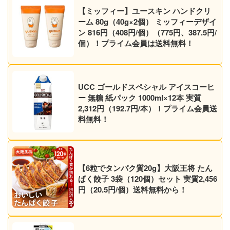
【ミッフィー】ユースキン ハンドクリ
ーム 80g（40g×2個） ミッフィーデザイ
ン 816円（408円/個）（775円、387.5円/
個）！プライム会員は送料無料！
UCC ゴールドスペシャル アイスコーヒ
ー 無糖 紙パック 1000ml×12本 実質
2,312円（192.7円/本）！プライム会員送
料無料！
【6粒でタンパク質20g】大阪王将 たん
ぱく餃子 3袋（120個）セット 実質2,456
円（20.5円/個）送料無料から！