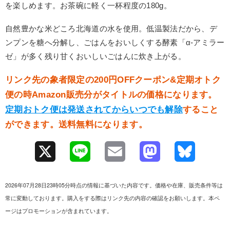
を楽しめます。お茶碗に軽く一杯程度の180g。
自然豊かな米どころ北海道の水を使用。低温製法だから、デ
ンプンを糖へ分解し、ごはんをおいしくする酵素「α-アミラー
ゼ」が多く残り甘くおいしいごはんに炊き上がる。
リンク先の象者限定の200円OFFクーポン&定期オトク
便の時Amazon販売分がタイトルの価格になります。
定期おトク便は発送されてからいつでも解除
すること
ができます。送料無料になります。
X
L
E
M
B
i
m
a
l
2026年07月28日23時05分時点の情報に基づいた内容です。価格や在庫、販売条件等は
n
a
s
u
常に変動しております。購入をする際はリンク先の内容の確認をお願いします。本ペ
ージはプロモーションが含まれています。
e
i
t
e