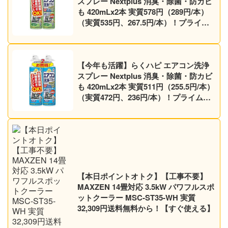
スプレー Nextplus 消臭・除菌・防カビ
も 420mLx2本 実質578円（289円/本）
（実質535円、267.5円/本）！プライム
会員は送料無料！
【今年も活躍】らくハピ エアコン洗浄
スプレー Nextplus 消臭・除菌・防カビ
も 420mLx2本 実質511円（255.5円/本）
（実質472円、236円/本）！プライム会
員は送料無料！
【本日ポイントオトク】【工事不要】
MAXZEN 14畳対応 3.5kW パワフルスポ
ットクーラー MSC-ST35-WH 実質
32,309円送料無料から！【すぐ使える】