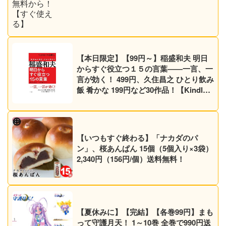
【本日限定】【99円～】稲盛和夫 明日
からすぐ役立つ１５の言葉――一言、一
言が効く！ 499円、久住昌之 ひとり飲み
飯 肴かな 199円など30作品！【Kindle
セール】
【いつもすぐ終わる】「ナカダのパ
ン」、桜あんぱん 15個（5個入り×3袋）
2,340円（156円/個）送料無料！
【夏休みに】【完結】【各巻99円】まも
って守護月天！ 1～10巻 全巻で990円送