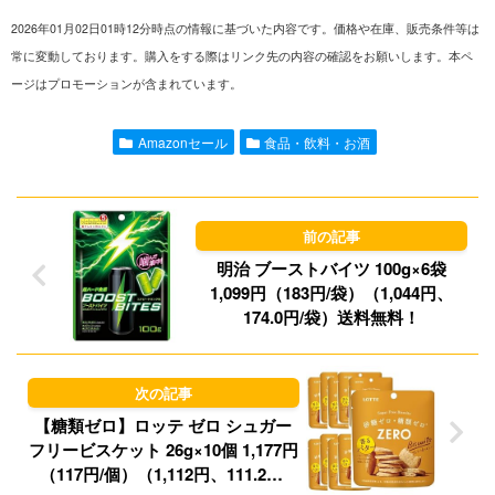
2026年01月02日01時12分時点の情報に基づいた内容です。価格や在庫、販売条件等は
n
a
s
u
常に変動しております。購入をする際はリンク先の内容の確認をお願いします。本ペ
ージはプロモーションが含まれています。
e
i
t
e
l
o
s
Amazonセール
食品・飲料・お酒
d
k
o
y
n
明治 ブーストバイツ 100g×6袋
1,099円（183円/袋）（1,044円、
174.0円/袋）送料無料！
【糖類ゼロ】ロッテ ゼロ シュガー
フリービスケット 26g×10個 1,177円
（117円/個）（1,112円、111.2円/