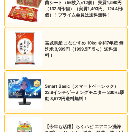
菌シート（56枚入×12個） 実質1,590円
（132.5円/個）（実質1,493円、124.4円/
個）！プライム会員は送料無料！
宮城県産 まなむすめ 10kg 令和7年産 無
洗米 3,999円（1999.5円/5㎏）送料無
料！
Smart Basic（スマートベーシック）
23.8インチゲーミングモニター 200Hz駆
動 8,572円送料無料！
【今年も活躍】らくハピ エアコン洗浄