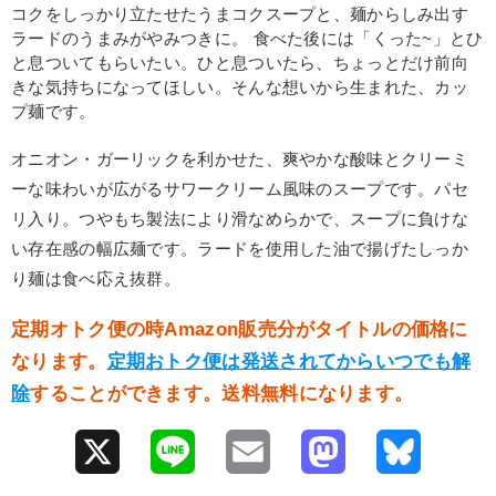
コクをしっかり立たせたうまコクスープと、麺からしみ出す
ラードのうまみがやみつきに。 食べた後には「くった~」とひ
と息ついてもらいたい。ひと息ついたら、ちょっとだけ前向
きな気持ちになってほしい。そんな想いから生まれた、カッ
プ麺です。
オニオン・ガーリックを利かせた、爽やかな酸味とクリーミ
ーな味わいが広がるサワークリーム風味のスープです。パセ
リ入り。つやもち製法により滑なめらかで、スープに負けな
い存在感の幅広麺です。ラードを使用した油で揚げたしっか
り麺は食べ応え抜群。
定期オトク便の時Amazon販売分がタイトルの価格に
なります。
定期おトク便は発送されてからいつでも解
除
することができます。送料無料になります。
X
L
E
M
B
i
m
a
l