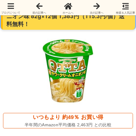
マルちゃん カップ麺 QTTA サワークリームオ
ブログについて
前の記事へ
ホームへ
次の記事へ
検索＆人気記事
ニオン味 82g×12個 1,383円（115.3円/個）送
料無料！
いつもより 約49％ お買い得
半年間のAmazon平均価格 2,463円 との比較