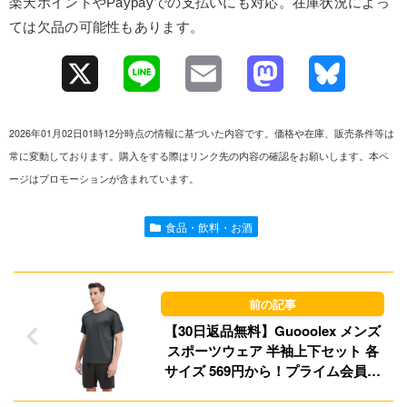
楽天ポイントやPaypayでの支払いにも対応。在庫状況によっ
ては欠品の可能性もあります。
X
L
E
M
B
i
m
a
l
2026年01月02日01時12分時点の情報に基づいた内容です。価格や在庫、販売条件等は
n
a
s
u
常に変動しております。購入をする際はリンク先の内容の確認をお願いします。本ペ
ージはプロモーションが含まれています。
e
i
t
e
l
o
s
食品・飲料・お酒
d
k
o
y
n
【30日返品無料】Guooolex メンズ
スポーツウェア 半袖上下セット 各
サイズ 569円から！プライム会員は
送料無料！