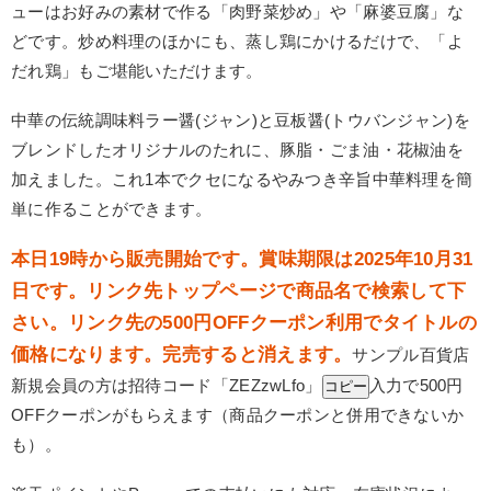
ューはお好みの素材で作る「肉野菜炒め」や「麻婆豆腐」な
どです。炒め料理のほかにも、蒸し鶏にかけるだけで、「よ
だれ鶏」もご堪能いただけます。
中華の伝統調味料ラー醤(ジャン)と豆板醤(トウバンジャン)を
ブレンドしたオリジナルのたれに、豚脂・ごま油・花椒油を
加えました。これ1本でクセになるやみつき辛旨中華料理を簡
単に作ることができます。
本日19時から販売開始です。賞味期限は2025年10月31
日です。リンク先トップページで商品名で検索して下
さい。リンク先の500円OFFクーポン利用でタイトルの
価格になります。完売すると消えます。
サンプル百貨店
新規会員の方は招待コード「
ZEZzwLfo
」
入力で500円
コピー
OFFクーポンがもらえます（商品クーポンと併用できないか
も）。