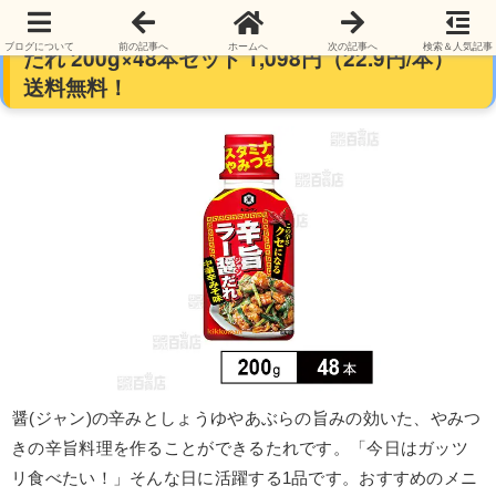
【19時】キッコーマン クセになる 辛旨ラー醤
ブログについて
前の記事へ
ホームへ
次の記事へ
検索＆人気記事
だれ 200g×48本セット 1,098円（22.9円/本）
送料無料！
醤(ジャン)の辛みとしょうゆやあぶらの旨みの効いた、やみつ
きの辛旨料理を作ることができるたれです。「今日はガッツ
リ食べたい！」そんな日に活躍する1品です。おすすめのメニ