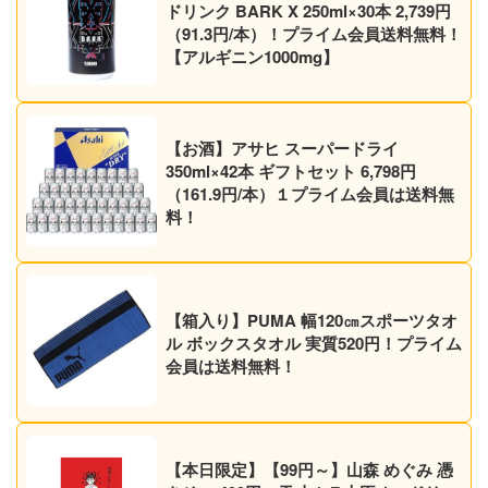
ドリンク BARK X 250ml×30本 2,739円
（91.3円/本）！プライム会員送料無料！
【アルギニン1000mg】
【お酒】アサヒ スーパードライ
350ml×42本 ギフトセット 6,798円
（161.9円/本）１プライム会員は送料無
料！
【箱入り】PUMA 幅120㎝スポーツタオ
ル ボックスタオル 実質520円！プライム
会員は送料無料！
【本日限定】【99円～】山森 めぐみ 憑