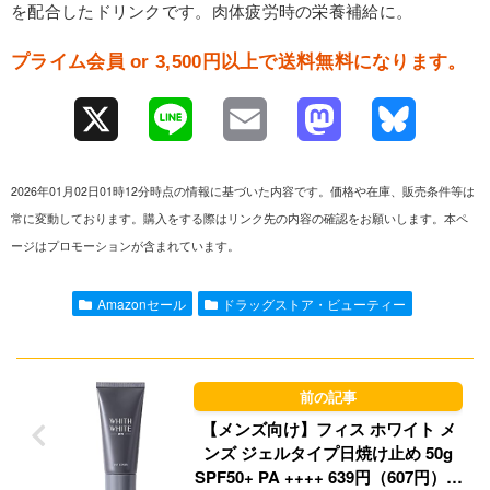
を配合したドリンクです。肉体疲労時の栄養補給に。
プライム会員 or 3,500円以上で送料無料になります。
X
L
E
M
B
i
m
a
l
2026年01月02日01時12分時点の情報に基づいた内容です。価格や在庫、販売条件等は
n
a
s
u
常に変動しております。購入をする際はリンク先の内容の確認をお願いします。本ペ
ージはプロモーションが含まれています。
e
i
t
e
l
o
s
Amazonセール
ドラッグストア・ビューティー
d
k
o
y
n
【メンズ向け】フィス ホワイト メ
ンズ ジェルタイプ日焼け止め 50g
SPF50+ PA ++++ 639円（607円）！