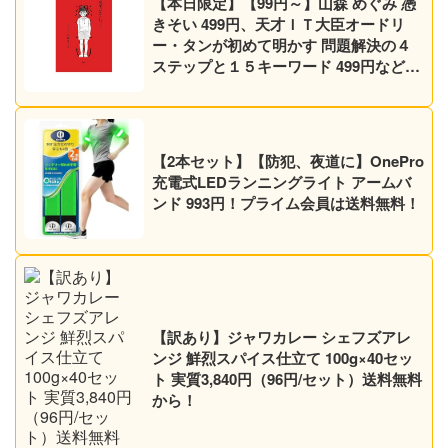
【本日限定】【99円～】山森 めぐみ 憑
きそい 499円、天才ＩＴ大臣オードリ
ー・タンが初めて明かす 問題解決の４
ステップと１５キーワード 499円など30
作品！【Kindleセール】
【2本セット】【防犯、夜道に】OnePro
充電式LEDランニングライト アームバ
ンド 993円！プライム会員は送料無料！
【訳あり】ジャワカレー シェフズアレ
ンジ 鮮烈スパイス仕立て 100g×40セッ
ト 実質3,840円（96円/セット）送料無料
から！