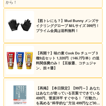
【筋トレにも？】Mud Bunny メンズサ
イクリンググローブ M/Lサイズ 399円！
プライム会員は送料無料！
【再開？】味の素 Cook Do チューブ 3
種9点セット 1,320円（146.7円/本）の送
料関係費のみ！【豆板醤、コチュジャ
ン、担々醤】
【再掲】【本日限定】【99円～】あなた
はあなたが使っている言葉でできている
499円、菅原洋平 すぐやる！「行動力」
を高める“科学的な”方法 499円など30作