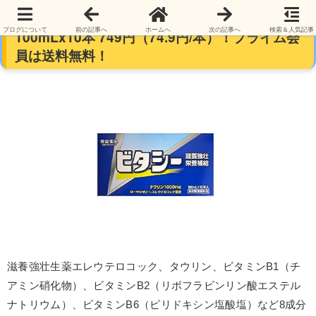
常盤薬品工業 栄養ドリンク ビタシー1000
ブログについて
前の記事へ
ホームへ
次の記事へ
検索＆人気記事
100mLx10本 749円（74.9円/本）！プライム会
員は送料無料！
滋養強壮生薬エレウテロコック、タウリン、ビタミンB1（チ
アミン硝化物）、ビタミンB2（リボフラビンリン酸エステル
ナトリウム）、ビタミンB6（ピリドキシン塩酸塩）など8成分