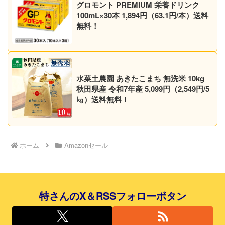
グロモント PREMIUM 栄養ドリンク
100mL×30本 1,894円（63.1円/本）送料
無料！
水菜土農園 あきたこまち 無洗米 10kg
秋田県産 令和7年産 5,099円（2,549円/5
㎏）送料無料！
ホーム
Amazonセール
特さんのX＆RSSフォローボタン