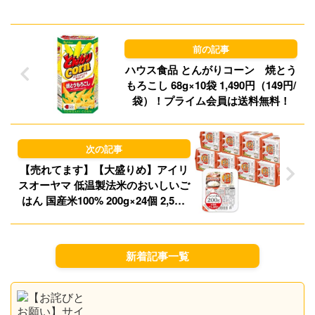
d
k
o
y
n
ハウス食品 とんがりコーン 焼とう
もろこし 68g×10袋 1,490円（149円/
袋）！プライム会員は送料無料！
【売れてます】【大盛りめ】アイリ
スオーヤマ 低温製法米のおいしいご
はん 国産米100% 200g×24個 2,571
円（107.1円/食）（2,357円、98.2円/
食）送料無料！
新着記事一覧