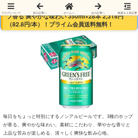
【ノンアル】キリン グリーンズフリー 3種ホッ
ブログについて
前の記事へ
ホームへ
次の記事へ
検索＆人気記事
プ香る 爽やかな味わい 350ml×28本 2,318円
（82.8円/本）！プライム会員送料無料！
毎日をちょっと特別にするノンアルビールです。3種のホップ
が香る、爽やかな味わい。素材にこだわり、華やかな香りと
上品な苦みが楽しめる、清々しく爽快な飲み心地。