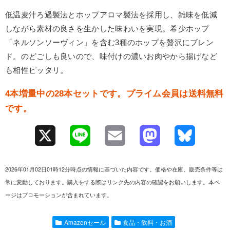
低温麦汁ろ過製法とホップアロマ製法を採用し、雑味を低減
しながら素材の良さを生かした味わいを実現。希少ホップ
「ネルソンソーヴィン」を含む3種のホップを贅沢にブレン
ド。のどごしも良いので、味付けの濃いお肉やから揚げなど
も相性ピッタリ。
4本増量中の28本セットです。プライム会員は送料無料
です。
X
L
E
M
B
i
m
a
l
2026年01月02日01時12分時点の情報に基づいた内容です。価格や在庫、販売条件等は
n
a
s
u
常に変動しております。購入をする際はリンク先の内容の確認をお願いします。本ペ
ージはプロモーションが含まれています。
e
i
t
e
l
o
s
Amazonセール
食品・飲料・お酒