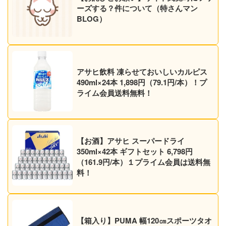
ーズする？件について（特さんマン
BLOG）
アサヒ飲料 凍らせておいしいカルピス
490ml×24本 1,898円（79.1円/本）！プ
ライム会員送料無料！
【お酒】アサヒ スーパードライ
350ml×42本 ギフトセット 6,798円
（161.9円/本）１プライム会員は送料無
料！
【箱入り】PUMA 幅120㎝スポーツタオ