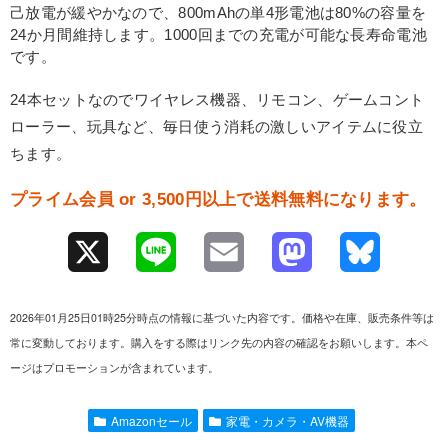
己放電が緩やかなので、800mAhの単4形電池は80%の容量を
24か月間維持します。1000回までの充電が可能な長寿命電池
です。
24本セットなのでワイヤレス機器、リモコン、ゲームコント
ローラー、玩具など、毎日使う消耗の激しいアイテムに役立
ちます。
プライム会員 or 3,500円以上で送料無料になります。
X
L
E
M
B
i
m
a
l
2026年01月25日01時25分時点の情報に基づいた内容です。価格や在庫、販売条件等は
n
a
s
u
常に変動しております。購入をする際はリンク先の内容の確認をお願いします。本ペ
ージはプロモーションが含まれています。
e
i
t
e
l
o
s
Amazonセール
家電・カメラ・AV機器