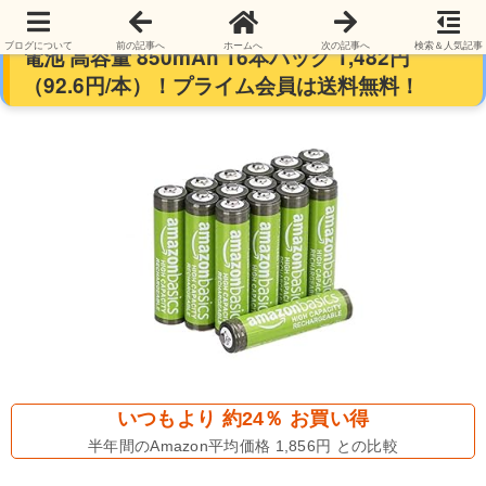
Amazonベーシック 充電式単4形ニッケル水素
ブログについて
前の記事へ
ホームへ
次の記事へ
検索＆人気記事
電池 高容量 850mAh 16本パック 1,482円
（92.6円/本）！プライム会員は送料無料！
いつもより 約24％ お買い得
半年間のAmazon平均価格 1,856円 との比較