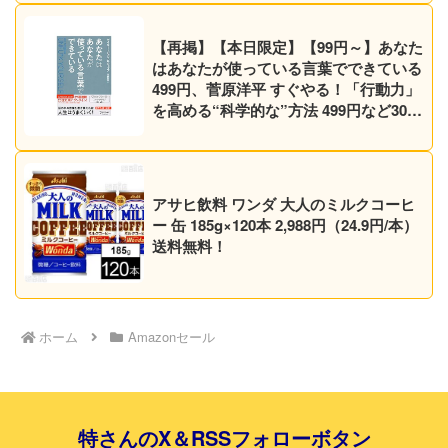
【再掲】【本日限定】【99円～】あなた
はあなたが使っている言葉でできている
499円、菅原洋平 すぐやる！「行動力」
を高める“科学的な”方法 499円など30作
品！【Kindleセール】
アサヒ飲料 ワンダ 大人のミルクコーヒ
ー 缶 185g×120本 2,988円（24.9円/本）
送料無料！
ホーム
Amazonセール
特さんのX＆RSSフォローボタン