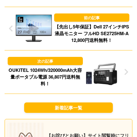
d
k
o
y
n
【先出し5年保証】Dell 27インチIPS
液晶モニター フルHD SE2725HM-A
12,800円送料無料！
OUKITEL 1024Wh/320000mAh大容
量ポータブル電源 36,807円送料無
料！
新着記事一覧
【お詫びとお願い】サイト閲覧時にフリ