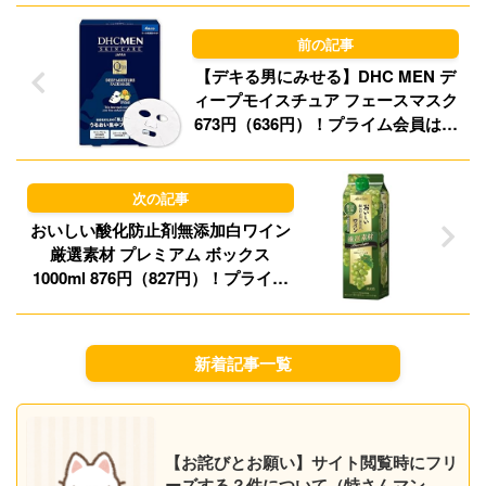
o
y
n
【デキる男にみせる】DHC MEN デ
ィープモイスチュア フェースマスク
673円（636円）！プライム会員は送
料無料！
おいしい酸化防止剤無添加白ワイン
厳選素材 プレミアム ボックス
1000ml 876円（827円）！プライム
会員は送料無料！
新着記事一覧
【お詫びとお願い】サイト閲覧時にフリ
ーズする？件について（特さんマン