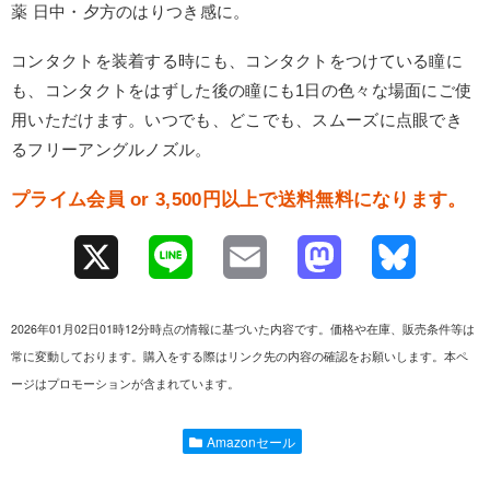
薬 日中・夕方のはりつき感に。
コンタクトを装着する時にも、コンタクトをつけている瞳に
も、コンタクトをはずした後の瞳にも1日の色々な場面にご使
用いただけます。いつでも、どこでも、スムーズに点眼でき
るフリーアングルノズル。
プライム会員 or 3,500円以上で送料無料になります。
X
L
E
M
B
i
m
a
l
2026年01月02日01時12分時点の情報に基づいた内容です。価格や在庫、販売条件等は
n
a
s
u
常に変動しております。購入をする際はリンク先の内容の確認をお願いします。本ペ
ージはプロモーションが含まれています。
e
i
t
e
l
o
s
Amazonセール
d
k