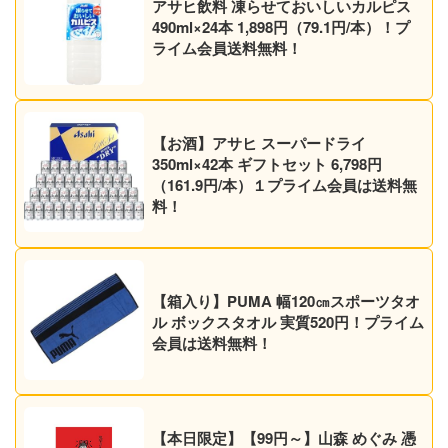
アサヒ飲料 凍らせておいしいカルピス
490ml×24本 1,898円（79.1円/本）！プ
ライム会員送料無料！
【お酒】アサヒ スーパードライ
350ml×42本 ギフトセット 6,798円
（161.9円/本）１プライム会員は送料無
料！
【箱入り】PUMA 幅120㎝スポーツタオ
ル ボックスタオル 実質520円！プライム
会員は送料無料！
【本日限定】【99円～】山森 めぐみ 憑