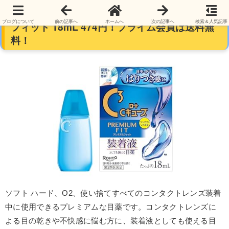
【コンタクト用】ロートCキューブプレミアム
ブログについて
前の記事へ
ホームへ
次の記事へ
検索＆人気記事
フィット 18mL 474円！プライム会員は送料無
料！
ソフト ハード、O2、使い捨てすべてのコンタクトレンズ装着
中に使用できるプレミアムな目薬です。コンタクトレンズに
よる目の乾きや不快感に悩む方に、装着液としても使える目