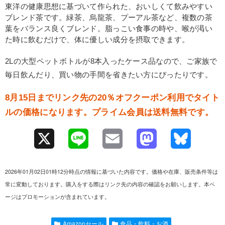
東洋の健康思想に基づいて作られた、おいしくて飲みやすい
ブレンド茶です。緑茶、烏龍茶、プーアル茶など、複数の茶
葉をバランス良くブレンド。脂っこい食事の時や、喉が渇い
た時に飲むだけで、体に優しい成分を摂取できます。
2Lの大型ペットボトルが8本入ったケース品なので、ご家族で
毎日飲んだり、買い物の手間を省きたい方にぴったりです。
8月15日までリンク先の20％オフクーポン利用でタイト
ルの価格になります。プライム会員は送料無料です。
X
L
E
M
B
i
m
a
l
2026年01月02日01時12分時点の情報に基づいた内容です。価格や在庫、販売条件等は
n
a
s
u
常に変動しております。購入をする際はリンク先の内容の確認をお願いします。本ペ
ージはプロモーションが含まれています。
e
i
t
e
l
o
s
Amazonセール
食品・飲料・お酒