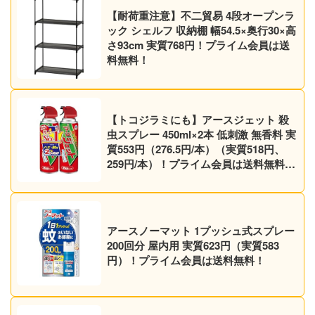
【耐荷重注意】不二貿易 4段オープンラ
ック シェルフ 収納棚 幅54.5×奥行30×高
さ93cm 実質768円！プライム会員は送
料無料！
【トコジラミにも】アースジェット 殺
虫スプレー 450ml×2本 低刺激 無香料 実
質553円（276.5円/本）（実質518円、
259円/本）！プライム会員は送料無料！
【マダニにも】
アースノーマット 1プッシュ式スプレー
200回分 屋内用 実質623円（実質583
円）！プライム会員は送料無料！