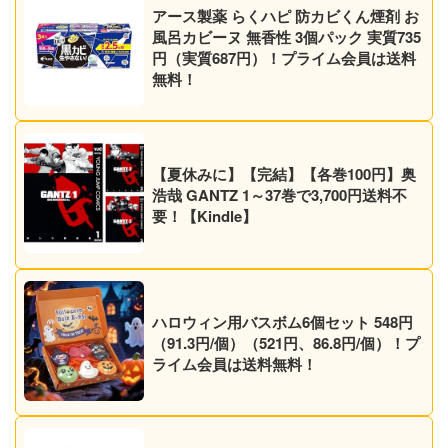
アース製薬 らくハピ 防カビくん煙剤 お
風呂カビーヌ 無香性 3個パック 実質735
円（実質687円）！プライム会員は送料
無料！
【夏休みに】【完結】【各巻100円】奥
浩哉 GANTZ 1～37巻で3,700円送料不
要！【Kindle】
ハロウィン用バスボム6個セット 548円
（91.3円/個）（521円、86.8円/個）！プ
ライム会員は送料無料！