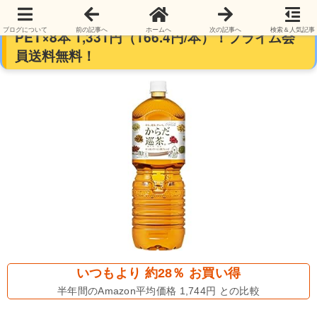
【本日最終日】コカ・コーラ からだ巡茶 2L
ブログについて
前の記事へ
ホームへ
次の記事へ
検索＆人気記事
PET×8本 1,331円（166.4円/本）！プライム会
員送料無料！
いつもより 約28％ お買い得
半年間のAmazon平均価格 1,744円 との比較