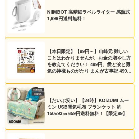
NIIMBOT 高精細ラベルライター 感熱式
1,999円送料無料！
【本日限定】【99円～】山崎元 難しい
ことはわかりませんが、お金の増やし方
を教えてください！ 499円、愛と涙と勇
気の神様ものがたり まんが古事記 499円
など30作品！【Kindleセール】
【だいぶ安い】【24時】KOIZUMI ムー
ミン USB電気毛布 ブランケット 約
150×93㎝ 659円送料無料！【限定89】