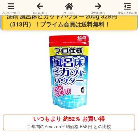
【本日最終日】木村石鹸 プロ仕様風呂床専用粉
ブログについて
前の記事へ
ホームへ
次の記事へ
検索＆人気記事
洗剤 風呂床ピカットパウダー 200g 329円
（313円）！プライム会員は送料無料！
いつもより 約52％ お買い得
半年間のAmazon平均価格 658円 との比較