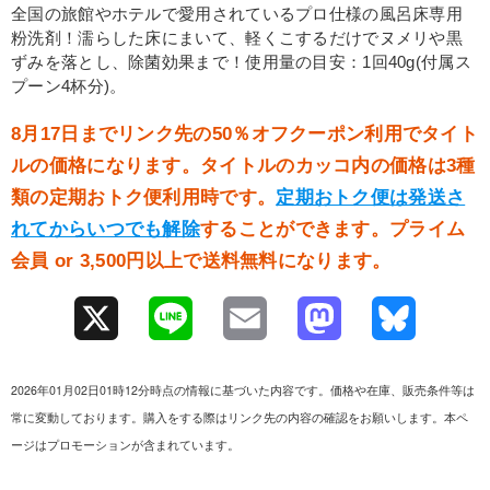
全国の旅館やホテルで愛用されているプロ仕様の風呂床専用
粉洗剤！濡らした床にまいて、軽くこするだけでヌメリや黒
ずみを落とし、除菌効果まで！使用量の目安：1回40g(付属ス
プーン4杯分)。
8月17日までリンク先の50％オフクーポン利用でタイト
ルの価格になります。タイトルのカッコ内の価格は3種
類の定期おトク便利用時です。
定期おトク便は発送さ
れてからいつでも解除
することができます。プライム
会員 or 3,500円以上で送料無料になります。
X
L
E
M
B
i
m
a
l
2026年01月02日01時12分時点の情報に基づいた内容です。価格や在庫、販売条件等は
n
a
s
u
常に変動しております。購入をする際はリンク先の内容の確認をお願いします。本ペ
ージはプロモーションが含まれています。
e
i
t
e