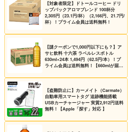
【対象者限定】ドトールコーヒー ドリ
ップパックアロマブレンド 100杯分
2,305円（23.1円/杯）（2,166円、21.7円/
杯）！プライム会員は送料無料！
【謎クーポンで1,000円以下にも？】ア
サヒ飲料 十六茶 ラベルレスボトル
630ml×24本 1,494円（62.5円/本）！プ
ライム会員は送料無料！【660mlが届く
かも】【ノンカフェイン】
【盗難防止に】カーメイト（Carmate）
自動車用スマートタグ 追跡機能搭載
USBカーチャージャー 実質2,912円送料
無料！【Apple「探す」対応 】