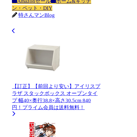
Amazonセール
ホーム&キッチ
ン・ペット・DIY
特さんマンBlog
【訂正】【前回より安い】アイリスプ
ラザ スタックボックス オープンタイ
プ 幅40×奥行38.8×高さ30.5cm 840
円！プライム会員は送料無料！