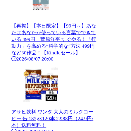
【再掲】【本日限定】【99円～】あな
たはあなたが使っている言葉でできて
いる 499円、菅原洋平 すぐやる！「行
動力」を高める“科学的な”方法 499円
など30作品！【Kindleセール】
2026/08/07 20:00
アサヒ飲料 ワンダ 大人のミルクコー
ヒー 缶 185g×120本 2,988円（24.9円/
本）送料無料！