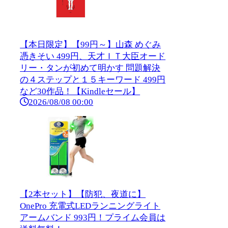
【本日限定】【99円～】山森 めぐみ
憑きそい 499円、天才ＩＴ大臣オード
リー・タンが初めて明かす 問題解決
の４ステップと１５キーワード 499円
など30作品！【Kindleセール】
2026/08/08 00:00
【2本セット】【防犯、夜道に】
OnePro 充電式LEDランニングライト
アームバンド 993円！プライム会員は