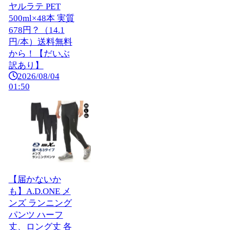
ヤルラテ PET
500ml×48本 実質
678円？（14.1
円/本）送料無料
から！【だいぶ
訳あり】
2026/08/04
01:50
【届かないか
も】A.D.ONE メ
ンズ ランニング
パンツ ハーフ
丈、ロング丈 各