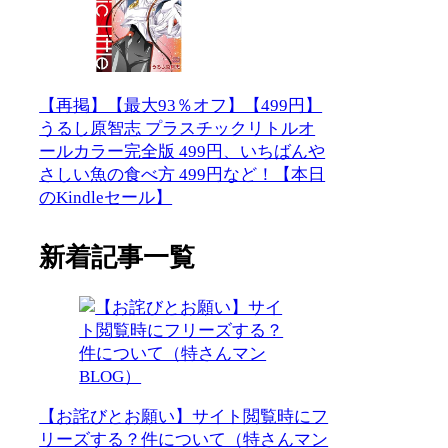
【再掲】【最大93％オフ】【499円】
うるし原智志 プラスチックリトルオ
ールカラー完全版 499円、いちばんや
さしい魚の食べ方 499円など！【本日
のKindleセール】
新着記事一覧
【お詫びとお願い】サイト閲覧時にフ
リーズする？件について（特さんマン