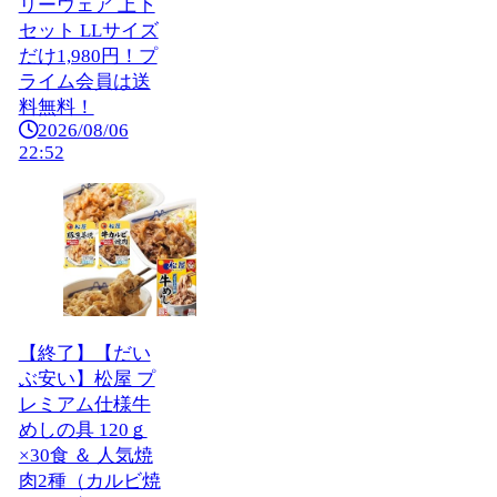
リーウェア 上下
セット LLサイズ
だけ1,980円！プ
ライム会員は送
料無料！
2026/08/06
22:52
【終了】【だい
ぶ安い】松屋 プ
レミアム仕様牛
めしの具 120ｇ
×30食 ＆ 人気焼
肉2種（カルビ焼