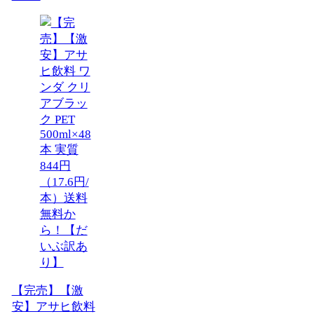
【完売】【激
安】アサヒ飲料