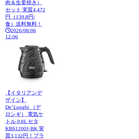
肉＆生姜焼き）
セット 実質4,472
円（139.8円/
食）送料無料！
2026/08/06
12:06
【イタリアンデ
ザイン】
De’Longhi （デ
ロンギ） 電気ケ
トル 0.8L セタ
KBS1200J-BK 実
質3,132円！プラ