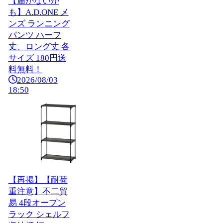
【届かないか
も】A.D.ONE メ
ンズ ランニング
パンツ ハーフ
丈、ロング丈 各
サイズ 180円送
料無料！
2026/08/03
18:50
【再掲】【耐荷
重注意】不二貿
易 4段オープン
ラック シェルフ