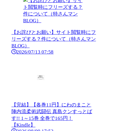
【お詫びとお願い】サイト閲覧時にフ
リーズする？件について（特さんマン
BLOG）
2026/07/13 07:58
【完結】【各巻11円】にわのまこと
陣内流柔術武闘伝 真島クンすっとば
す!! 1～15巻 全巻で165円！
【Kindle】