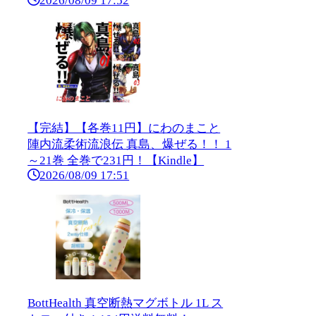
2026/08/09 17:52
【完結】【各巻11円】にわのまこと
陣内流柔術流浪伝 真島、爆ぜる！！ 1
～21巻 全巻で231円！【Kindle】
2026/08/09 17:51
BottHealth 真空断熱マグボトル 1L ス