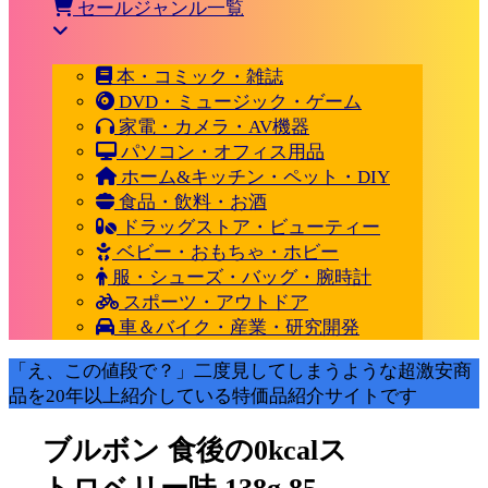
セールジャンル一覧
本・コミック・雑誌
DVD・ミュージック・ゲーム
家電・カメラ・AV機器
パソコン・オフィス用品
ホーム&キッチン・ペット・DIY
食品・飲料・お酒
ドラッグストア・ビューティー
ベビー・おもちゃ・ホビー
服・シューズ・バッグ・腕時計
スポーツ・アウトドア
車＆バイク・産業・研究開発
「え、この値段で？」二度見してしまうような超激安商
品を20年以上紹介している特価品紹介サイトです
ブルボン 食後の0kcalス