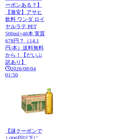
ーポンある？】
【激安】アサヒ
飲料 ワンダ ロイ
ヤルラテ PET
500ml×48本 実質
678円？（14.1
円/本）送料無料
から！【だいぶ
訳あり】
2026/08/04
01:50
【謎クーポンで
1,000円以下に