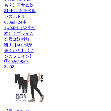
も？】アサヒ飲
料 十六茶 ラベル
レスボトル
630ml×24本
1,494円（62.5円/
本）！プライム
会員は送料無
料！【660mlが
届くかも】【ノ
ンカフェイン】
2026/08/08
22:58