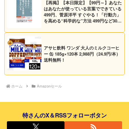
【再掲】【本日限定】【99円～】あなた
はあなたが使っている言葉でできている
499円、菅原洋平 すぐやる！「行動力」
を高める“科学的な”方法 499円など30作
品！【Kindleセール】
アサヒ飲料 ワンダ 大人のミルクコーヒ
ー 缶 185g×120本 2,988円（24.9円/本）
送料無料！
ホーム
Amazonセール
特さんのX＆RSSフォローボタン