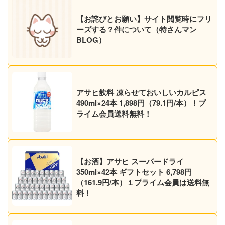
【お詫びとお願い】サイト閲覧時にフリ
ーズする？件について（特さんマン
BLOG）
アサヒ飲料 凍らせておいしいカルピス
490ml×24本 1,898円（79.1円/本）！プ
ライム会員送料無料！
【お酒】アサヒ スーパードライ
350ml×42本 ギフトセット 6,798円
（161.9円/本）１プライム会員は送料無
料！