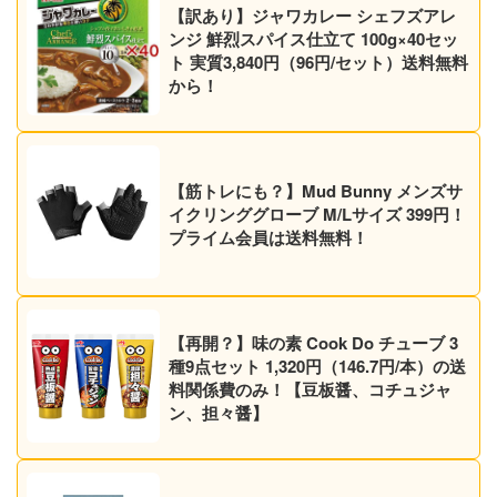
【訳あり】ジャワカレー シェフズアレ
ンジ 鮮烈スパイス仕立て 100g×40セッ
ト 実質3,840円（96円/セット）送料無料
から！
【筋トレにも？】Mud Bunny メンズサ
イクリンググローブ M/Lサイズ 399円！
プライム会員は送料無料！
【再開？】味の素 Cook Do チューブ 3
種9点セット 1,320円（146.7円/本）の送
料関係費のみ！【豆板醤、コチュジャ
ン、担々醤】