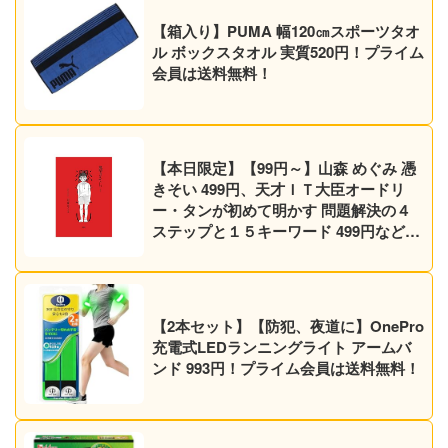
【箱入り】PUMA 幅120㎝スポーツタオ
ル ボックスタオル 実質520円！プライム
会員は送料無料！
【本日限定】【99円～】山森 めぐみ 憑
きそい 499円、天才ＩＴ大臣オードリ
ー・タンが初めて明かす 問題解決の４
ステップと１５キーワード 499円など30
作品！【Kindleセール】
【2本セット】【防犯、夜道に】OnePro
充電式LEDランニングライト アームバ
ンド 993円！プライム会員は送料無料！