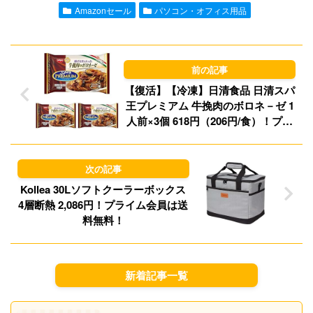
l
o
s
Amazonセール
パソコン・オフィス用品
d
k
o
y
n
【復活】【冷凍】日清食品 日清スパ
王プレミアム 牛挽肉のボロネ－ゼ 1
人前×3個 618円（206円/食）！プラ
イム会員は送料無料！
Kollea 30Lソフトクーラーボックス
4層断熱 2,086円！プライム会員は送
料無料！
新着記事一覧