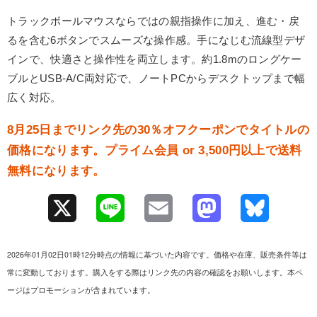
トラックボールマウスならではの親指操作に加え、進む・戻
るを含む6ボタンでスムーズな操作感。手になじむ流線型デザ
インで、快適さと操作性を両立します。約1.8mのロングケー
ブルとUSB-A/C両対応で、ノートPCからデスクトップまで幅
広く対応。
8月25日までリンク先の30％オフクーポンでタイトルの
価格になります。プライム会員 or 3,500円以上で送料
無料になります。
X
L
E
M
B
i
m
a
l
2026年01月02日01時12分時点の情報に基づいた内容です。価格や在庫、販売条件等は
n
a
s
u
常に変動しております。購入をする際はリンク先の内容の確認をお願いします。本ペ
ージはプロモーションが含まれています。
e
i
t
e