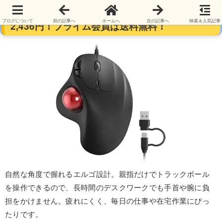
Nulea 有線トラックボールマウス 6ボタン
ブログについて
前の記事へ
ホームへ
次の記事へ
検索＆人気記事
2,436円！プライム会員は送料無料！
自然な角度で握れるエルゴ設計。親指だけでトラックボール
を操作できるので、長時間のデスクワークでも手首や腕に負
担をかけません。疲れにくく、毎日の仕事や在宅作業にぴっ
たりです。