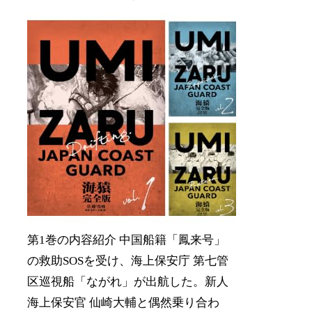
第1巻の内容紹介 中国船籍「鳳来号」
の救助SOSを受け、海上保安庁 第七管
区巡視船「ながれ」が出航した。新人
海上保安官 仙崎大輔と偶然乗り合わ