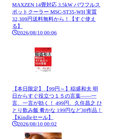
MAXZEN 14畳対応 3.5kW パワフルス
ポットクーラー MSC-ST35-WH 実質
32,309円送料無料から！【すぐ使え
る】
2026/08/10 00:06
【本日限定】【99円～】稲盛和夫 明
日からすぐ役立つ１５の言葉――一
言、一言が効く！ 499円、久住昌之 ひ
とり飲み飯 肴かな 199円など30作品！
【Kindleセール】
2026/08/10 00:02