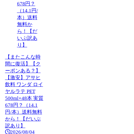
【またこんな時
間に復活】【ク
ーポンある？】
【激安】アサヒ
飲料 ワンダ ロイ
ヤルラテ PET
500ml×48本 実質
678円？（14.1
円/本）送料無料
から！【だいぶ
訳あり】
2026/08/04