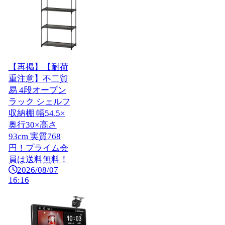
【再掲】【耐荷
重注意】不二貿
易 4段オープン
ラック シェルフ
収納棚 幅54.5×
奥行30×高さ
93cm 実質768
円！プライム会
員は送料無料！
2026/08/07
16:16