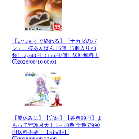
【いつもすぐ終わる】「ナカダのパ
ン」、桜あんぱん 15個（5個入り×3
袋） 2,340円（156円/個）送料無料！
2026/08/10 00:01
【夏休みに】【完結】【各巻99円】ま
もって守護月天！ 1～10巻 全巻で990
円送料不要！【Kindle】
2026/08/09 22:09