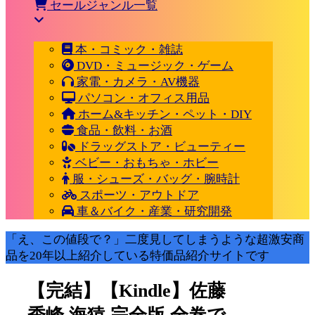
セールジャンル一覧
本・コミック・雑誌
DVD・ミュージック・ゲーム
家電・カメラ・AV機器
パソコン・オフィス用品
ホーム&キッチン・ペット・DIY
食品・飲料・お酒
ドラッグストア・ビューティー
ベビー・おもちゃ・ホビー
服・シューズ・バッグ・腕時計
スポーツ・アウトドア
車＆バイク・産業・研究開発
「え、この値段で？」二度見してしまうような超激安商
品を20年以上紹介している特価品紹介サイトです
【完結】【Kindle】佐藤