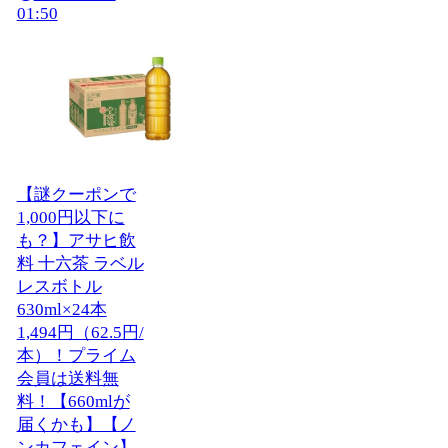
01:50
【謎クーポンで
1,000円以下に
も？】アサヒ飲
料 十六茶 ラベル
レスボトル
630ml×24本
1,494円（62.5円/
本）！プライム
会員は送料無
料！【660mlが
届くかも】【ノ
ンカフェイン】