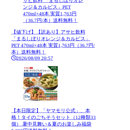
【値下げ】【訳あり】アサヒ飲料
「まるしぼりオレンジ＆カルピス」
PET 470ml×48本 実質1,763円（36.7円/
本）送料無料！
2026/08/09 20:57
【本日限定】「ヤマモリ公式」、本
格！タイのごちそうセット（12種類33
個） 暑中見舞い＆夏のお楽しみ福袋