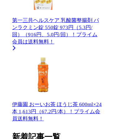
第一三共ヘルスケア 乳酸菌整腸剤 パ
ンラクミン錠 550錠 973円（5.3円/
回）（916円、5.0円/回）！プライム
会員は送料無料！
伊藤園 おーいお茶 ほうじ茶 600ml×24
本 1,613円（67.2円/本）！プライム会
員送料無料！
新着記事一覧