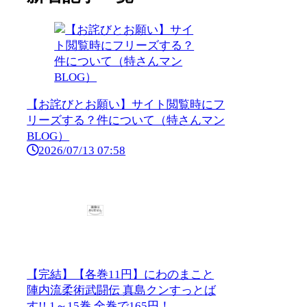
【お詫びとお願い】サイト閲覧時にフ
リーズする？件について（特さんマン
BLOG）
2026/07/13 07:58
【完結】【各巻11円】にわのまこと
陣内流柔術武闘伝 真島クンすっとば
す!! 1～15巻 全巻で165円！