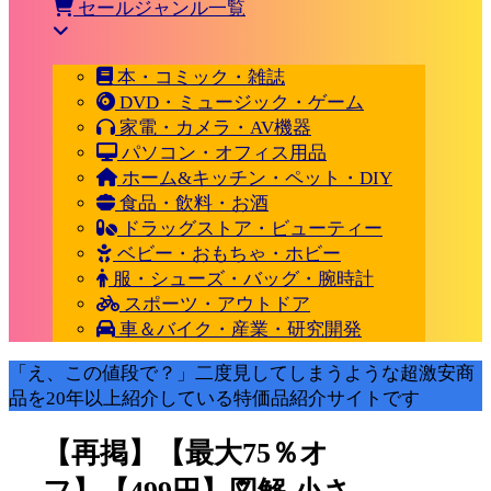
セールジャンル一覧
本・コミック・雑誌
DVD・ミュージック・ゲーム
家電・カメラ・AV機器
パソコン・オフィス用品
ホーム&キッチン・ペット・DIY
食品・飲料・お酒
ドラッグストア・ビューティー
ベビー・おもちゃ・ホビー
服・シューズ・バッグ・腕時計
スポーツ・アウトドア
車＆バイク・産業・研究開発
「え、この値段で？」二度見してしまうような超激安商
品を20年以上紹介している特価品紹介サイトです
【再掲】【最大75％オ