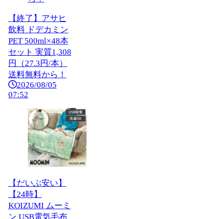
【終了】アサヒ
飲料 ドデカミン
PET 500ml×48本
セット 実質1,308
円（27.3円/本）
送料無料から！
2026/08/05
07:52
【だいぶ安い】
【24時】
KOIZUMI ムーミ
ン USB電気毛布