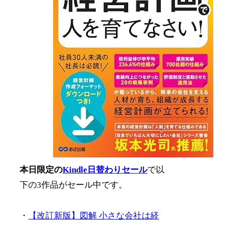
本日限定の
Kindle日替わりセール
で以
下の3作品がセール中です。
・
【改訂新版】図解 小さな会社は経