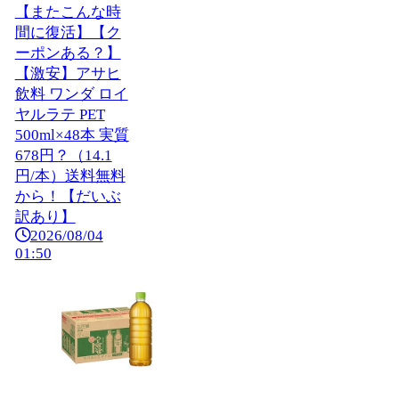
【またこんな時
間に復活】【ク
ーポンある？】
【激安】アサヒ
飲料 ワンダ ロイ
ヤルラテ PET
500ml×48本 実質
678円？（14.1
円/本）送料無料
から！【だいぶ
訳あり】
2026/08/04
01:50