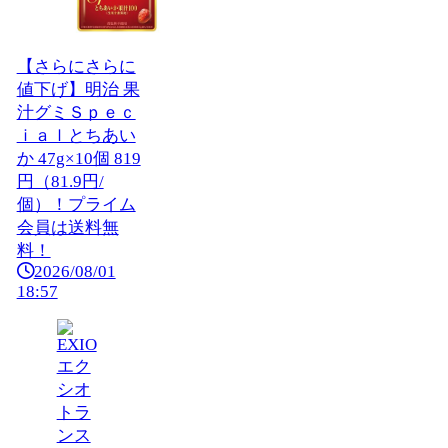
【さらにさらに
値下げ】明治 果
汁グミＳｐｅｃ
ｉａｌとちあい
か 47g×10個 819
円（81.9円/
個）！プライム
会員は送料無
料！
2026/08/01
18:57