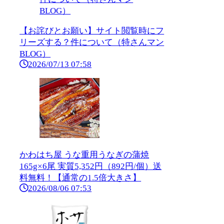
【お詫びとお願い】サイト閲覧時にフ
リーズする？件について（特さんマン
BLOG）
2026/07/13 07:58
かわはち屋 うな重用うなぎの蒲焼
165g×6尾 実質5,352円（892円/個）送
料無料！【通常の1.5倍大きさ】
2026/08/06 07:53