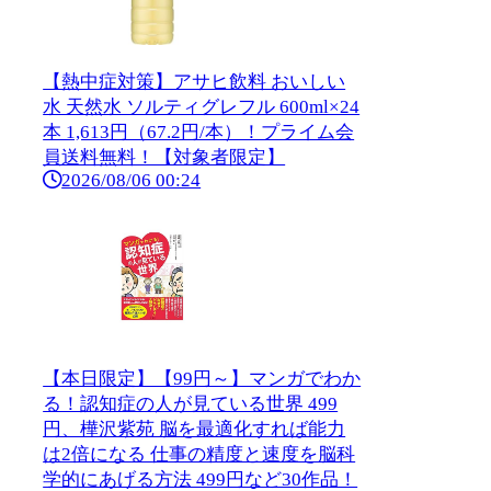
【熱中症対策】アサヒ飲料 おいしい
水 天然水 ソルティグレフル 600ml×24
本 1,613円（67.2円/本）！プライム会
員送料無料！【対象者限定】
2026/08/06 00:24
【本日限定】【99円～】マンガでわか
る！認知症の人が見ている世界 499
円、樺沢紫苑 脳を最適化すれば能力
は2倍になる 仕事の精度と速度を脳科
学的にあげる方法 499円など30作品！