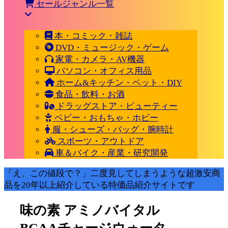
セールジャンル一覧
本・コミック・雑誌
DVD・ミュージック・ゲーム
家電・カメラ・AV機器
パソコン・オフィス用品
ホーム&キッチン・ペット・DIY
食品・飲料・お酒
ドラッグストア・ビューティー
ベビー・おもちゃ・ホビー
服・シューズ・バッグ・腕時計
スポーツ・アウトドア
車＆バイク・産業・研究開発
「え、この値段で？」二度見してしまうような超激安商
品を20年以上紹介している特価品紹介サイトです
味の素 アミノバイタル