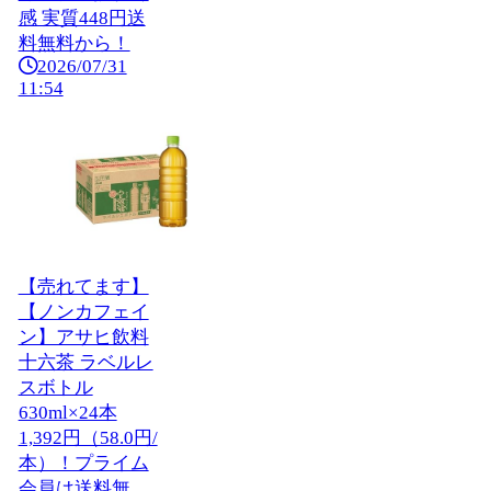
感 実質448円送
料無料から！
2026/07/31
11:54
【売れてます】
【ノンカフェイ
ン】アサヒ飲料
十六茶 ラベルレ
スボトル
630ml×24本
1,392円（58.0円/
本）！プライム
会員は送料無