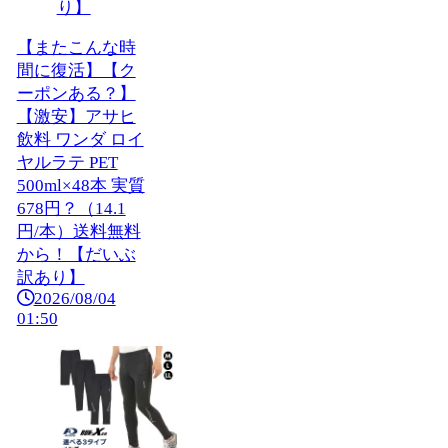
【またこんな時
間に復活】【ク
ーポンある？】
【激安】アサヒ
飲料 ワンダ ロイ
ヤルラテ PET
500ml×48本 実質
678円？（14.1
円/本）送料無料
から！【だいぶ
訳あり】
2026/08/04
01:50