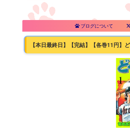
ブログについて
【本日最終日】【完結】【各巻11円】どぐさ