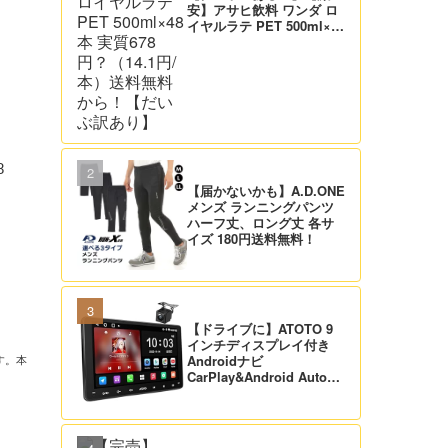
安】アサヒ飲料 ワンダ ロ
イヤルラテ PET 500ml×48
本 実質678円？（14.1円/
本）送料無料から！【だい
ぶ訳あり】
8
【届かないかも】A.D.ONE
メンズ ランニングパンツ
ハーフ丈、ロング丈 各サ
イズ 180円送料無料！
【ドライブに】ATOTO 9
インチディスプレイ付き
Androidナビ
す。本
CarPlay&Android Auto対
応 21,995円送料無料！
【バックカメラ付】