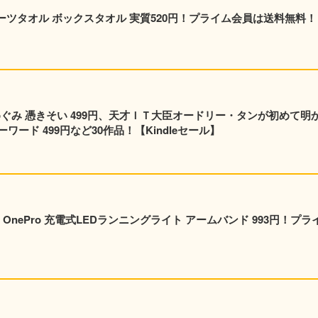
ポーツタオル ボックスタオル 実質520円！プライム会員は送料無料！
めぐみ 憑きそい 499円、天才ＩＴ大臣オードリー・タンが初めて明
ード 499円など30作品！【Kindleセール】
nePro 充電式LEDランニングライト アームバンド 993円！プラ