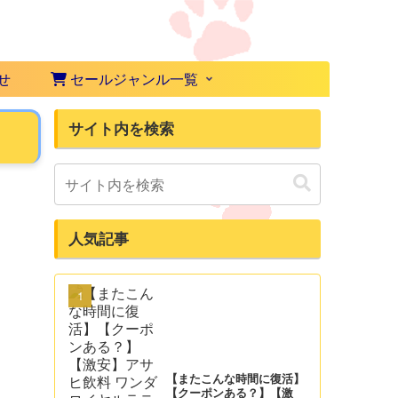
せ
セールジャンル一覧
サイト内を検索
】
人気記事
【またこんな時間に復活】
【クーポンある？】【激