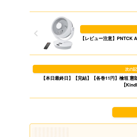
【レビュー注意】PNTCK 
【本日最終日】【完結】【各巻11円】檜垣 憲朗 
【Kind