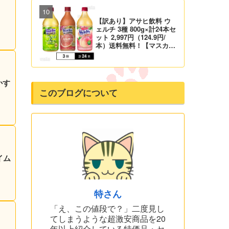
【訳あり】アサヒ飲料 ウ
ェルチ 3種 800g×計24本セ
ット 2,997円（124.9円/
本）送料無料！【マスカッ
ト、グレープ、ピーチ】
かす
このブログについて
イム
特さん
「え、この値段で？」二度見し
てしまうような超激安商品を20
年以上紹介している特価品・セ