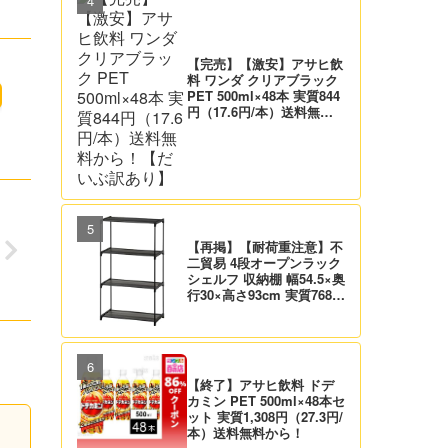
【完売】【激安】アサヒ飲
料 ワンダ クリアブラック
PET 500ml×48本 実質844
円（17.6円/本）送料無料
！
から！【だいぶ訳あり】
【再掲】【耐荷重注意】不
二貿易 4段オープンラック
シェルフ 収納棚 幅54.5×奥
行30×高さ93cm 実質768
円！プライム会員は送料無
料！
【終了】アサヒ飲料 ドデ
カミン PET 500ml×48本セ
ット 実質1,308円（27.3円/
本）送料無料から！