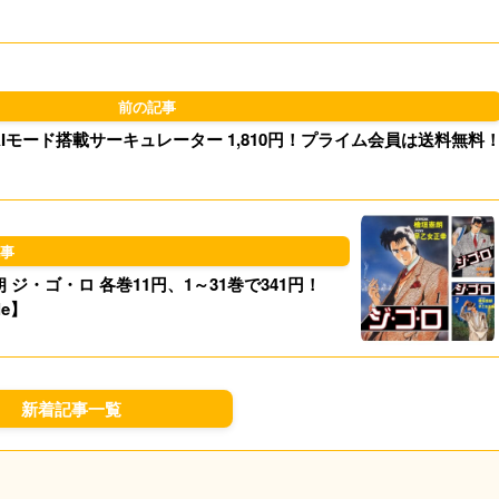
l
o
s
d
k
o
y
AIモード搭載サーキュレーター 1,810円！プライム会員は送料無料
n
ジ・ゴ・ロ 各巻11円、1～31巻で341円！
le】
新着記事一覧