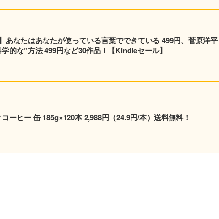
】あなたはあなたが使っている言葉でできている 499円、菅原洋平
的な”方法 499円など30作品！【Kindleセール】
ヒー 缶 185g×120本 2,988円（24.9円/本）送料無料！