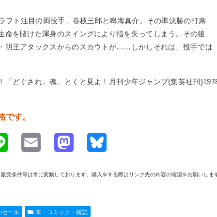
ドラフト注目の両投手、巻枝三郎と鳴海真介。その準決勝の打席
生命を賭けた渾身のスイングにより指を失ってしまう。その後、
・明王アタックスからのスカウトが……しかしそれは、投手では
「どぐされ」魂、とくと見よ！月刊少年ジャンプ(集英社刊)197
価格です。
L
E
M
B
i
m
a
l
や在庫、販売条件等は常に変動しております。購入をする際はリンク先の内容の確認をお願いしま
n
a
s
u
e
i
t
e
onセール
本・コミック・雑誌