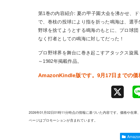
第1巻の内容紹介: 夏の甲子園大会を沸かせ、
で、巻枝の投球により指を折った鳴海は、選手
野球を捨てようとする鳴海のもとに、プロ球団
なく打者としての鳴海に対してだった！
プロ野球界を舞台に巻き起こすアタックス旋風！
～1982年掲載作品。
AmazonKindle版です。9月17日までの
X
2026年01月02日01時11分時点の情報に基づいた内容です。価格
ページはプロモーションが含まれています。
Amaz