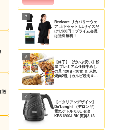
Revicare リカバリーウェ
ア 上下セット LLサイズだ
け1,980円！プライム会員
は送料無料！
！
【終了】【だいぶ安い】松
屋 プレミアム仕様牛めし
の具 120ｇ×30食 ＆ 人気
焼肉2種（カルビ焼肉＆生
姜焼き）セット 実質4,472
円（139.8円/食）送料無
料！
は送
【イタリアンデザイン】
De’Longhi （デロンギ）
電気ケトル 0.8L セタ
KBS1200J-BK 実質3,132
円！プライム会員は送料無
料！