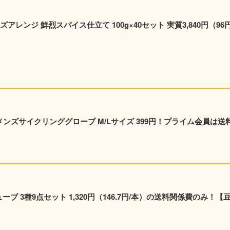
レンジ 鮮烈スパイス仕立て 100g×40セット 実質3,840円（96円
y メンズサイクリンググローブ M/Lサイズ 399円！プライム会員は送
ューブ 3種9点セット 1,320円（146.7円/本）の送料関係費のみ！【