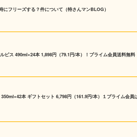
時にフリーズする？件について（特さんマンBLOG）
ス 490ml×24本 1,898円（79.1円/本）！プライム会員送料無料
0ml×42本 ギフトセット 6,798円（161.9円/本）１プライム会員