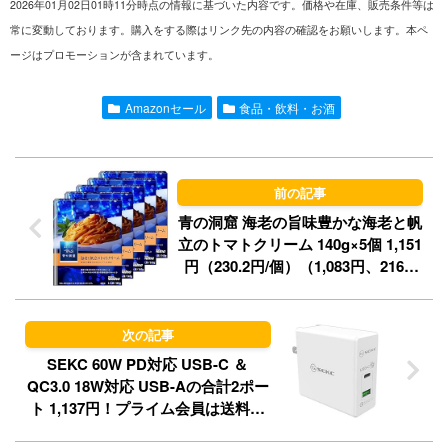
2026年01月02日01時11分時点の情報に基づいた内容です。価格や在庫、販売条件等は
n
a
s
u
常に変動しております。購入をする際はリンク先の内容の確認をお願いします。本ペ
ージはプロモーションが含まれています。
e
i
t
e
l
o
s
Amazonセール
食品・飲料・お酒
d
k
o
y
n
青の洞窟 海老の旨味豊かな海老と帆
立のトマトクリーム 140g×5個 1,151
円（230.2円/個）（1,083円、216.6
円/個）！プライム会員は送料無料！
SEKC 60W PD対応 USB-C ＆
QC3.0 18W対応 USB-Aの合計2ポー
ト 1,137円！プライム会員は送料無
料！