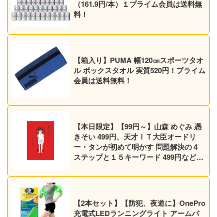
（161.9円/本）１プライム会員は送料無
料！
【箱入り】PUMA 幅120㎝スポーツタオ
ル ボックスタオル 実質520円！プライム
会員は送料無料！
【本日限定】【99円～】山森 めぐみ 憑
きそい 499円、天才ＩＴ大臣オードリ
ー・タンが初めて明かす 問題解決の４
ステップと１５キーワード 499円など30
作品！【Kindleセール】
【2本セット】【防犯、夜道に】OnePro
充電式LEDランニングライト アームバ