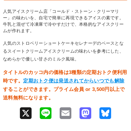
人気アイスクリーム店「コールド・ストーン・クリーマリ
ー」の味わいを、自宅で簡単に再現できるアイスの素です。
牛乳と混ぜて冷凍庫で冷やすだけで、本格的なアイスクリー
ムが作れます。
人気のストロベリーショートケーキセレナーデのベースとな
るスイートクリームアイスクリームの味わいを参考にした、
なめらかで優しい甘さのミルク風味。
タイトルのカッコ内の価格は3種類の定期おトク便利用
時です。
定期おトク便は発送されてからいつでも解除
することができます。プライム会員 or 3,500円以上で
送料無料になります。
X
L
E
M
B
i
m
a
l