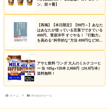
ン、担々醤】
【再掲】【本日限定】【99円～】あなた
はあなたが使っている言葉でできている
499円、菅原洋平 すぐやる！「行動力」
を高める“科学的な”方法 499円など30作
品！【Kindleセール】
アサヒ飲料 ワンダ 大人のミルクコーヒ
ー 缶 185g×120本 2,988円（24.9円/本）
送料無料！
ホーム
Amazonセール