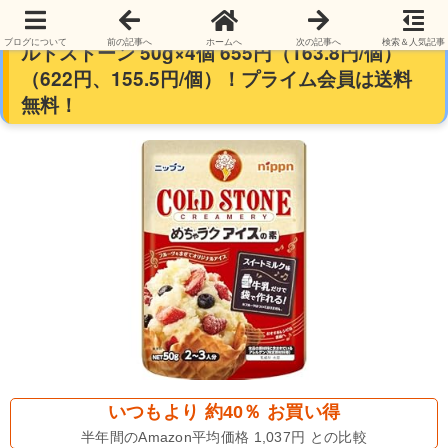
【再開】ニップン めちゃラクアイスの素 コー
ブログについて
前の記事へ
ホームへ
次の記事へ
検索＆人気記事
ルドストーン 50g×4個 655円（163.8円/個）
（622円、155.5円/個）！プライム会員は送料
無料！
いつもより 約40％ お買い得
半年間のAmazon平均価格 1,037円 との比較