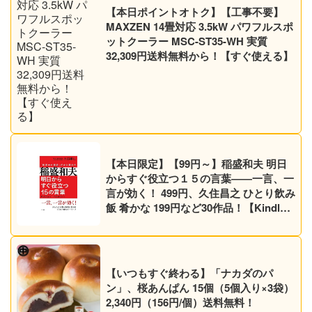
【本日ポイントオトク】【工事不要】
MAXZEN 14畳対応 3.5kW パワフルスポ
ットクーラー MSC-ST35-WH 実質
32,309円送料無料から！【すぐ使える】
【本日限定】【99円～】稲盛和夫 明日
からすぐ役立つ１５の言葉――一言、一
言が効く！ 499円、久住昌之 ひとり飲み
飯 肴かな 199円など30作品！【Kindle
セール】
【いつもすぐ終わる】「ナカダのパ
ン」、桜あんぱん 15個（5個入り×3袋）
2,340円（156円/個）送料無料！