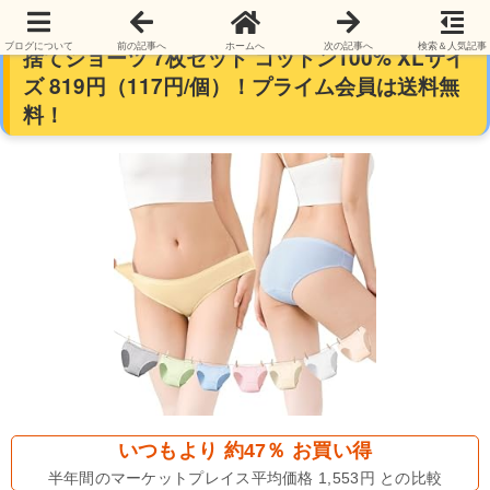
【22時55分まで】Travelcare レディース使い
ブログについて
前の記事へ
ホームへ
次の記事へ
検索＆人気記事
捨てショーツ 7枚セット コットン100% XLサイ
ズ 819円（117円/個）！プライム会員は送料無
料！
いつもより 約47％ お買い得
半年間のマーケットプレイス平均価格 1,553円 との比較