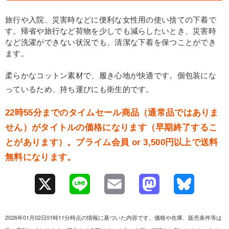
旅行や入院、災害時などに便利な女性用の使い捨ての下着で
す。帰省や旅行など荷物を少しでも減らしたいとき、災害時
など洗濯ができない状況でも、清潔な下着を保つことができ
ます。
柔らかなコットン素材で、履き心地が快適です。個包装にな
っているため、持ち運びにも衛生的です。
22時55分までのタイムセール商品（通常品ではありま
せん）がタイトルの価格になります（早期終了するこ
とがあります）。プライム会員 or 3,500円以上で送料
無料になります。
X
L
E
M
B
i
m
a
l
2026年01月02日01時11分時点の情報に基づいた内容です。価格や在庫、販売条件等は
n
a
s
u