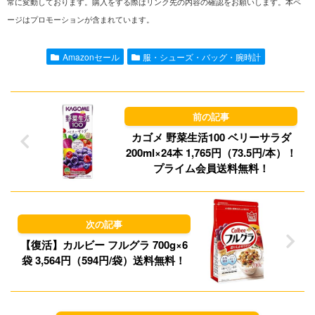
常に変動しております。購入をする際はリンク先の内容の確認をお願いします。本ペ
ージはプロモーションが含まれています。
e
i
t
e
l
o
s
Amazonセール
服・シューズ・バッグ・腕時計
d
k
o
y
n
カゴメ 野菜生活100 ベリーサラダ
200ml×24本 1,765円（73.5円/本）！
プライム会員送料無料！
【復活】カルビー フルグラ 700g×6
袋 3,564円（594円/袋）送料無料！