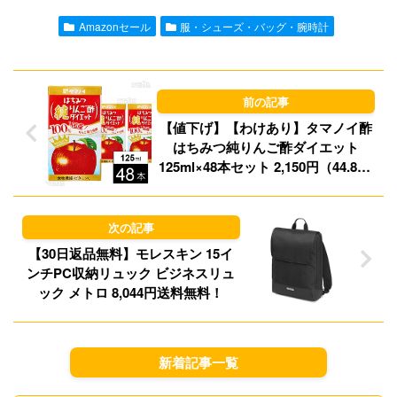
l
o
s
Amazonセール
服・シューズ・バッグ・腕時計
d
k
o
y
n
【値下げ】【わけあり】タマノイ酢
はちみつ純りんご酢ダイエット
125ml×48本セット 2,150円（44.8円/
本）送料無料！
【30日返品無料】モレスキン 15イ
ンチPC収納リュック ビジネスリュ
ック メトロ 8,044円送料無料！
新着記事一覧