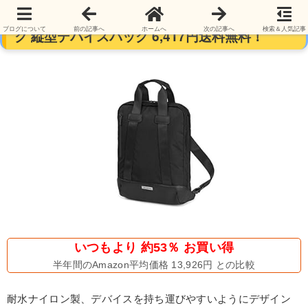
【30日返品無料】モレスキン 15インチリュッ
ブログについて
前の記事へ
ホームへ
次の記事へ
検索＆人気記事
ク 縦型デバイスバッグ 6,417円送料無料！
いつもより 約53％ お買い得
半年間のAmazon平均価格 13,926円 との比較
耐水ナイロン製、デバイスを持ち運びやすいようにデザイン