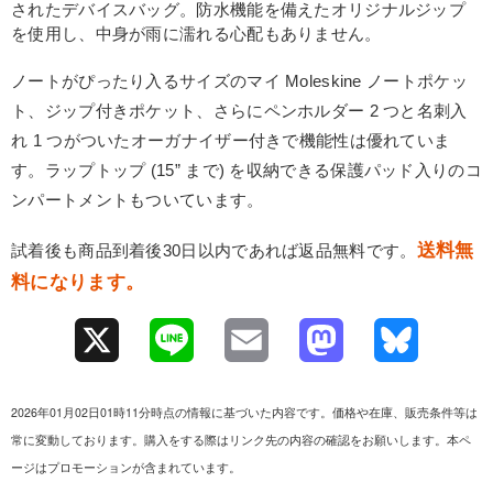
されたデバイスバッグ。防水機能を備えたオリジナルジップ
を使用し、中身が雨に濡れる心配もありません。
ノートがぴったり入るサイズのマイ Moleskine ノートポケッ
ト、ジップ付きポケット、さらにペンホルダー 2 つと名刺入
れ 1 つがついたオーガナイザー付きで機能性は優れていま
す。ラップトップ (15” まで) を収納できる保護パッド入りのコ
ンパートメントもついています。
送料無
試着後も商品到着後30日以内であれば返品無料です。
料になります。
X
L
E
M
B
i
m
a
l
2026年01月02日01時11分時点の情報に基づいた内容です。価格や在庫、販売条件等は
n
a
s
u
常に変動しております。購入をする際はリンク先の内容の確認をお願いします。本ペ
ージはプロモーションが含まれています。
e
i
t
e