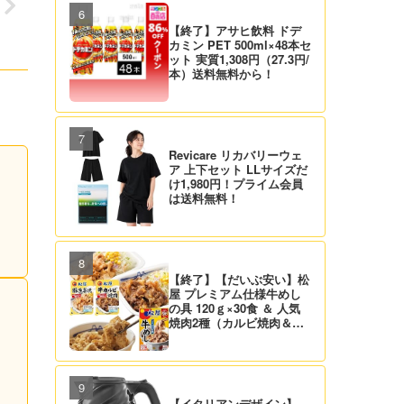
【終了】アサヒ飲料 ドデ
カミン PET 500ml×48本セ
ット 実質1,308円（27.3円/
本）送料無料から！
Revicare リカバリーウェ
ア 上下セット LLサイズだ
け1,980円！プライム会員
は送料無料！
【終了】【だいぶ安い】松
屋 プレミアム仕様牛めし
の具 120ｇ×30食 ＆ 人気
焼肉2種（カルビ焼肉＆生
姜焼き）セット 実質4,472
円（139.8円/食）送料無
料！
【イタリアンデザイン】