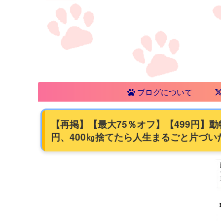
ブログについて
【再掲】【最大75％オフ】【499円】動
円、400㎏捨てたら人生まるごと片づいた 