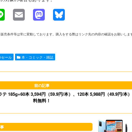
L
E
M
B
i
m
a
l
や在庫、販売条件等は常に変動しております。購入をする際はリンク先の内容の確認をお願いしま
n
a
s
u
e
i
t
e
onセール
本・コミック・雑誌
l
o
s
d
k
o
y
85g×60本 3,594円（59.9円/本）、120本 5,988円（49.9円/本
n
料無料！