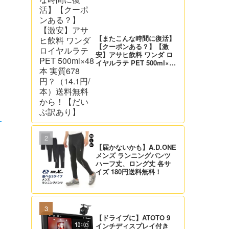
【またこんな時間に復活】
【クーポンある？】【激
安】アサヒ飲料 ワンダ ロ
イヤルラテ PET 500ml×48
本 実質678円？（14.1円/
本）送料無料から！【だい
ぶ訳あり】
Ｏ
【届かないかも】A.D.ONE
メンズ ランニングパンツ
ハーフ丈、ロング丈 各サ
イズ 180円送料無料！
【ドライブに】ATOTO 9
インチディスプレイ付き