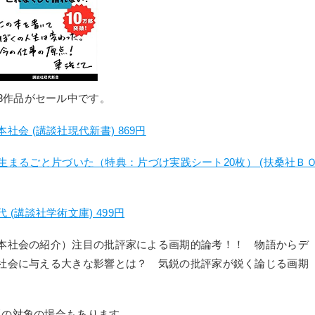
3作品がセール中です。
会 (講談社現代新書) 869円
たら人生まるごと片づいた（特典：片づけ実践シート20枚） (扶桑社Ｂ
(講談社学術文庫) 499円
本社会の紹介）注目の批評家による画期的論考！！ 物語からデ
社会に与える大きな影響とは？ 気鋭の批評家が鋭く論じる画期
題の対象の場合もあります。