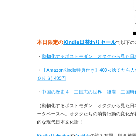
本日限定の
Kindle日替わりセール
で以下の
・
動物化するポストモダン オタクから見た日本社
・
【AmazonKindle特典付き】400㎏捨て
ＯＫＳ) 499円
・
中国の歴史４ 三国志の世界 後漢 三国時代 
（動物化するポストモダン オタクから見た日
ータベースへ。オタクたちの消費行動の変化が
的な現代日本文化論！
Kindle Unlimited
や
Audible
の読み放題、聴き放