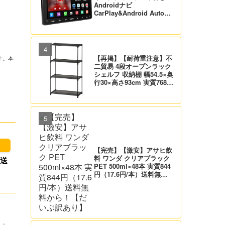
Androidナビ
CarPlay&Android Auto対
応 21,995円送料無料！
【バックカメラ付】
【再掲】【耐荷重注意】不
す。本
二貿易 4段オープンラック
シェルフ 収納棚 幅54.5×奥
行30×高さ93cm 実質768
円！プライム会員は送料無
料！
【完売】【激安】アサヒ飲
料 ワンダ クリアブラック
）送
PET 500ml×48本 実質844
円（17.6円/本）送料無料
から！【だいぶ訳あり】