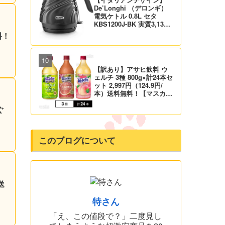
De’Longhi （デロンギ）
電気ケトル 0.8L セタ
KBS1200J-BK 実質3,132
円！プライム会員は送料無
料！
料！
【訳あり】アサヒ飲料 ウ
ェルチ 3種 800g×計24本セ
ット 2,997円（124.9円/
本）送料無料！【マスカッ
ト、グレープ、ピーチ】
ぐ
このブログについて
送
特さん
「え、この値段で？」二度見し