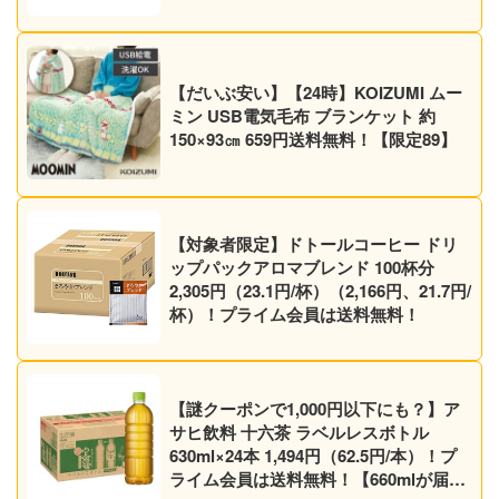
など30作品！【Kindleセール】
【だいぶ安い】【24時】KOIZUMI ムー
ミン USB電気毛布 ブランケット 約
150×93㎝ 659円送料無料！【限定89】
【対象者限定】ドトールコーヒー ドリ
ップパックアロマブレンド 100杯分
2,305円（23.1円/杯）（2,166円、21.7円/
杯）！プライム会員は送料無料！
【謎クーポンで1,000円以下にも？】ア
サヒ飲料 十六茶 ラベルレスボトル
630ml×24本 1,494円（62.5円/本）！プ
ライム会員は送料無料！【660mlが届く