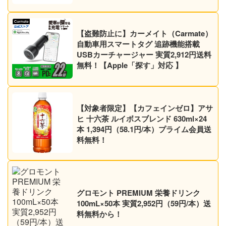
かも】【ノンカフェイン】
【盗難防止に】カーメイト（Carmate）
自動車用スマートタグ 追跡機能搭載
USBカーチャージャー 実質2,912円送料
無料！【Apple「探す」対応 】
【対象者限定】【カフェインゼロ】アサ
ヒ 十六茶 ルイボスブレンド 630ml×24
本 1,394円（58.1円/本）プライム会員送
料無料！
グロモント PREMIUM 栄養ドリンク
100mL×50本 実質2,952円（59円/本）送
料無料から！