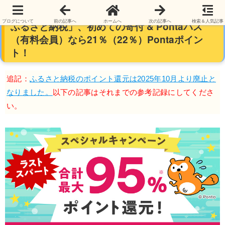
【今日で終わり】【ふるさと納税】「au PAY
ブログについて
前の記事へ
ホームへ
次の記事へ
検索＆人気記事
ふるさと納税」、初めての寄付 & Pontaパス
（有料会員）なら21％（22％）Pontaポイン
ト！
追記：
ふるさと納税のポイント還元は2025年10月より廃止と
なりました。
以下の記事はそれまでの参考記録にしてくださ
い。