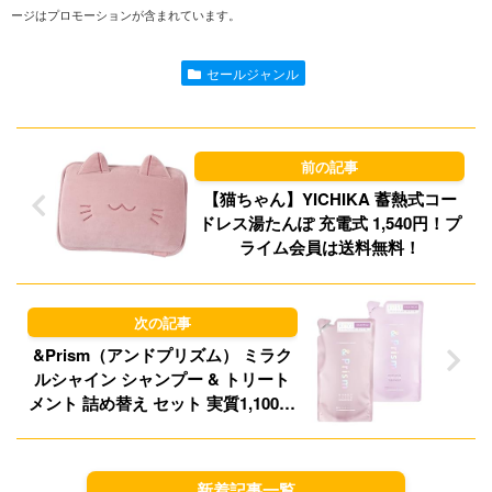
ージはプロモーションが含まれています。
e
i
t
e
l
o
s
セールジャンル
d
k
o
y
n
【猫ちゃん】YICHIKA 蓄熱式コー
ドレス湯たんぽ 充電式 1,540円！プ
ライム会員は送料無料！
&Prism（アンドプリズム） ミラク
ルシャイン シャンプー & トリート
メント 詰め替え セット 実質1,100円
（550円/個）（実質1,023円、511.5
円/個）！プライム会員は送料無料！
新着記事一覧