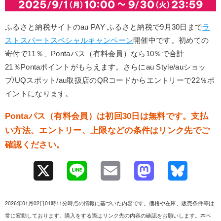
ふるさと納税サイトのau PAY ふるさと納税で9月30日まで
ラ
ストスパートスペシャルキャンペーン
開催中です。初めての
寄付で11％、Pontaパス（有料会員）なら10％で合計
21％Pontaポイントがもらえます。さらにau Style/auショッ
プ/UQスポット/au取扱店のQRコードからエントリーで22％ポ
イントになります。
Pontaパス（有料会員）は初回30日は無料です。支払
い方法、エントリー、上限などの条件はリンク先でご
確認ください。
X
L
E
M
B
i
m
a
l
2026年01月02日01時11分時点の情報に基づいた内容です。価格や在庫、販売条件等は
n
a
s
u
常に変動しております。購入をする際はリンク先の内容の確認をお願いします。本ペ