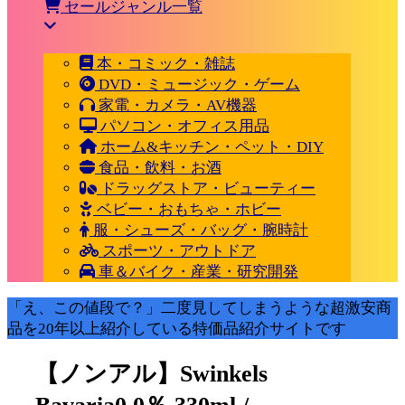
セールジャンル一覧
本・コミック・雑誌
DVD・ミュージック・ゲーム
家電・カメラ・AV機器
パソコン・オフィス用品
ホーム&キッチン・ペット・DIY
食品・飲料・お酒
ドラッグストア・ビューティー
ベビー・おもちゃ・ホビー
服・シューズ・バッグ・腕時計
スポーツ・アウトドア
車＆バイク・産業・研究開発
「え、この値段で？」二度見してしまうような超激安商
品を20年以上紹介している特価品紹介サイトです
【ノンアル】Swinkels