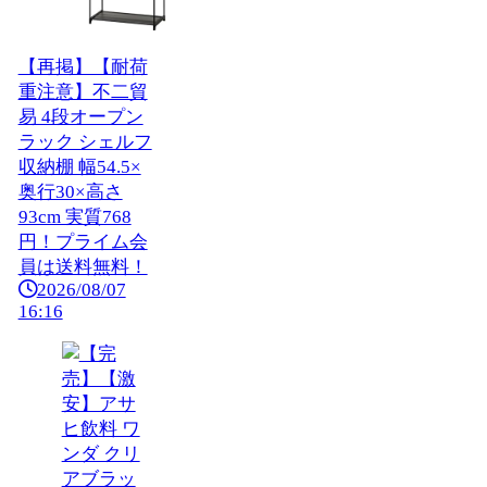
【再掲】【耐荷
重注意】不二貿
易 4段オープン
ラック シェルフ
収納棚 幅54.5×
奥行30×高さ
93cm 実質768
円！プライム会
員は送料無料！
2026/08/07
16:16