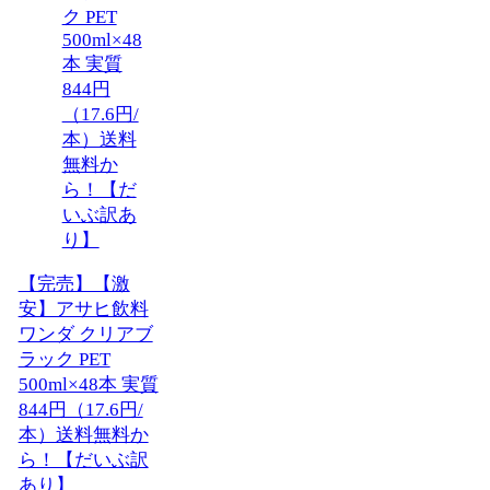
【完売】【激
安】アサヒ飲料
ワンダ クリアブ
ラック PET
500ml×48本 実質
844円（17.6円/
本）送料無料か
ら！【だいぶ訳
あり】