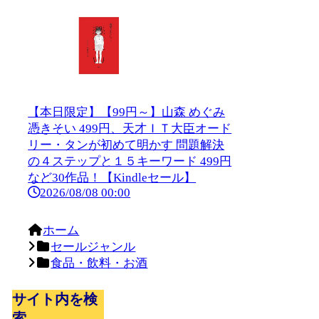
【本日限定】【99円～】山森 めぐみ
憑きそい 499円、天才ＩＴ大臣オード
リー・タンが初めて明かす 問題解決
の４ステップと１５キーワード 499円
など30作品！【Kindleセール】
2026/08/08 00:00
ホーム
セールジャンル
食品・飲料・お酒
サイト内を検
索