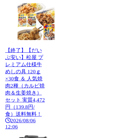
【終了】【だい
ぶ安い】松屋 プ
レミアム仕様牛
めしの具 120ｇ
×30食 ＆ 人気焼
肉2種（カルビ焼
肉＆生姜焼き）
セット 実質4,472
円（139.8円/
食）送料無料！
2026/08/06
12:06