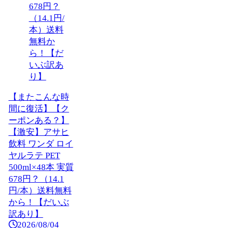
【またこんな時
間に復活】【ク
ーポンある？】
【激安】アサヒ
飲料 ワンダ ロイ
ヤルラテ PET
500ml×48本 実質
678円？（14.1
円/本）送料無料
から！【だいぶ
訳あり】
2026/08/04