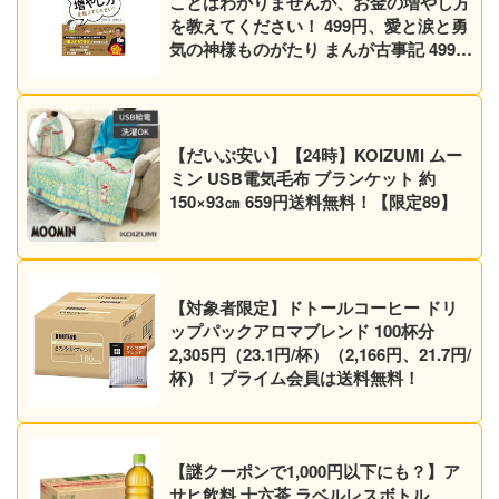
ことはわかりませんが、お金の増やし方
を教えてください！ 499円、愛と涙と勇
気の神様ものがたり まんが古事記 499円
など30作品！【Kindleセール】
【だいぶ安い】【24時】KOIZUMI ムー
ミン USB電気毛布 ブランケット 約
150×93㎝ 659円送料無料！【限定89】
【対象者限定】ドトールコーヒー ドリ
ップパックアロマブレンド 100杯分
2,305円（23.1円/杯）（2,166円、21.7円/
杯）！プライム会員は送料無料！
【謎クーポンで1,000円以下にも？】ア
サヒ飲料 十六茶 ラベルレスボトル