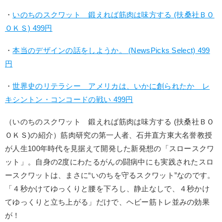
・
いのちのスクワット 鍛えれば筋肉は味方する (扶桑社ＢＯ
ＯＫＳ) 499円
・
本当のデザインの話をしようか。 (NewsPicks Select) 499
円
・
世界史のリテラシー アメリカは、いかに創られたか レ
キシントン・コンコードの戦い 499円
（いのちのスクワット 鍛えれば筋肉は味方する (扶桑社ＢＯ
ＯＫＳ)の紹介）筋肉研究の第一人者、石井直方東大名誉教授
が人生100年時代を見据えて開発した新発想の「スロースクワ
ット」。自身の2度にわたるがんの闘病中にも実践されたスロ
ースクワットは、まさに“いのちを守るスクワット”なのです。
「４秒かけてゆっくりと腰を下ろし、静止なしで、４秒かけ
てゆっくりと立ち上がる」だけで、ヘビー筋トレ並みの効果
が！