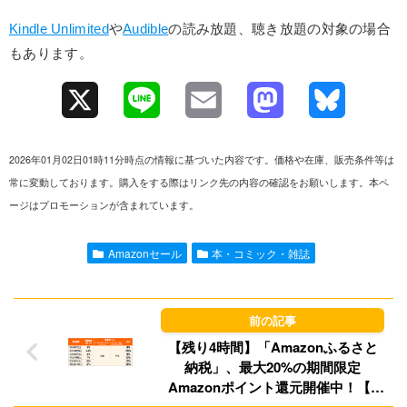
Kindle Unlimited
や
Audible
の読み放題、聴き放題の対象の場合
もあります。
X
L
E
M
B
i
m
a
l
2026年01月02日01時11分時点の情報に基づいた内容です。価格や在庫、販売条件等は
n
a
s
u
常に変動しております。購入をする際はリンク先の内容の確認をお願いします。本ペ
ージはプロモーションが含まれています。
e
i
t
e
l
o
s
Amazonセール
本・コミック・雑誌
d
k
o
y
【残り4時間】「Amazonふるさと
n
納税」、最大20%の期間限定
Amazonポイント還元開催中！【9
万円以上納税はかなりオトク】