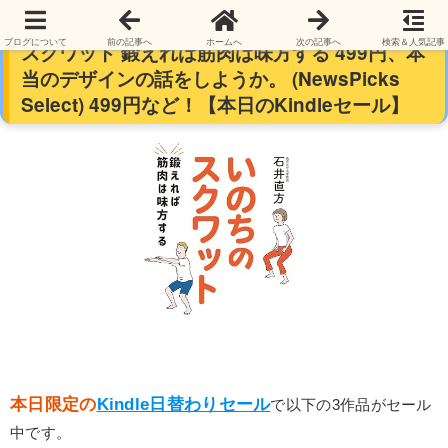
【再掲】【最大68％オフ】【499円】いのちの
ブログについて
前の記事へ
ホームへ
次の記事へ
検索＆人気記事
スクワット 鍛えれば筋肉は味方する 499円、本
当のデザインの話をしようか。 (NewsPicks
Select) 499円など！【本日のKindleセール】
本日限定の
Kindle日替わりセール
で以下の3作品がセール
中です。