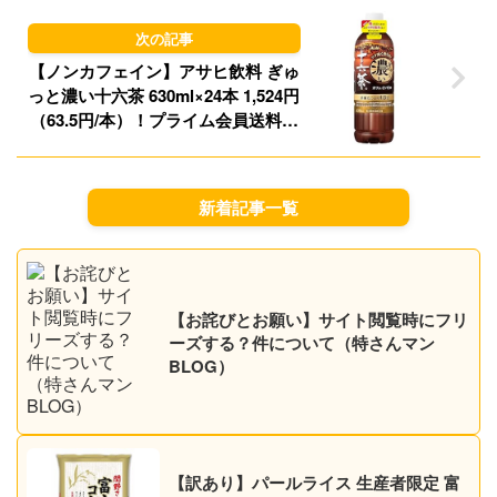
【ノンカフェイン】アサヒ飲料 ぎゅ
っと濃い十六茶 630ml×24本 1,524円
（63.5円/本）！プライム会員送料無
料！【機能性表示食品】
新着記事一覧
【お詫びとお願い】サイト閲覧時にフリ
ーズする？件について（特さんマン
BLOG）
【訳あり】パールライス 生産者限定 富