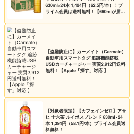
630ml×24本 1,494円（62.5円/本）！プ
ライム会員は送料無料！【660mlが届く
かも】【ノンカフェイン】
【盗難防止に】カーメイト（Carmate）
自動車用スマートタグ 追跡機能搭載
USBカーチャージャー 実質2,912円送料
無料！【Apple「探す」対応 】
【対象者限定】【カフェインゼロ】アサ
ヒ 十六茶 ルイボスブレンド 630ml×24
本 1,394円（58.1円/本）プライム会員送
料無料！