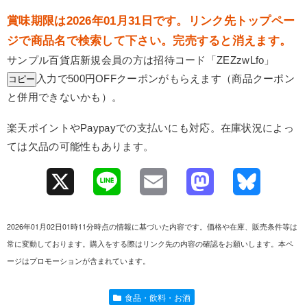
賞味期限は2026年01月31日です。リンク先トップペー
ジで商品名で検索して下さい。完売すると消えます。
サンプル百貨店新規会員の方は招待コード「
ZEZzwLfo
」
入力で500円OFFクーポンがもらえます（商品クーポン
コピー
と併用できないかも）。
楽天ポイントやPaypayでの支払いにも対応。在庫状況によっ
ては欠品の可能性もあります。
X
L
E
M
B
i
m
a
l
2026年01月02日01時11分時点の情報に基づいた内容です。価格や在庫、販売条件等は
n
a
s
u
常に変動しております。購入をする際はリンク先の内容の確認をお願いします。本ペ
ージはプロモーションが含まれています。
e
i
t
e
l
o
s
食品・飲料・お酒