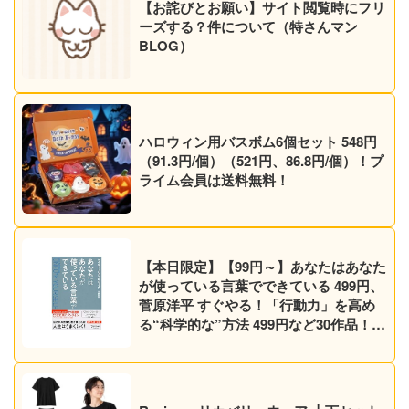
【お詫びとお願い】サイト閲覧時にフリ
ーズする？件について（特さんマン
BLOG）
ハロウィン用バスボム6個セット 548円
（91.3円/個）（521円、86.8円/個）！プ
ライム会員は送料無料！
【本日限定】【99円～】あなたはあなた
が使っている言葉でできている 499円、
菅原洋平 すぐやる！「行動力」を高め
る“科学的な”方法 499円など30作品！
【Kindleセール】