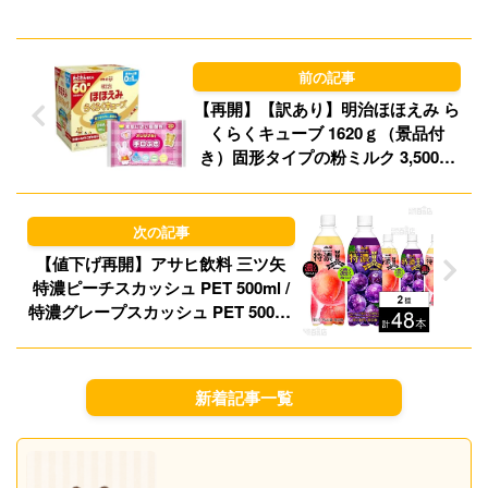
d
k
o
y
n
【再開】【訳あり】明治ほほえみ ら
くらくキューブ 1620ｇ（景品付
き）固形タイプの粉ミルク 3,500円
送料無料！
【値下げ再開】アサヒ飲料 三ツ矢
特濃ピーチスカッシュ PET 500ml /
特濃グレープスカッシュ PET 500ml
2種計48本セット 2,635円（54.9円/
本）送料無料！【わけあり】
新着記事一覧