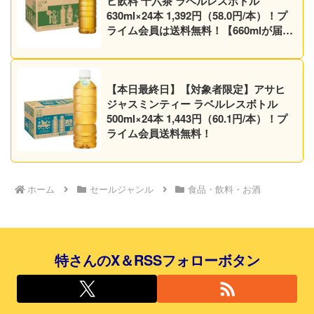
ヒ飲料 十六茶 ラベルレスボトル
630ml×24本 1,392円（58.0円/本）！プ
ライム会員は送料無料！【660mlが届く
かも】
【本日最終日】【対象者限定】アサヒ
ジャスミンティー ラベルレスボトル
500ml×24本 1,443円（60.1円/本）！プ
ライム会員送料無料！
ホーム
セールジャンル
食品・飲料・お酒
特さんのX＆RSSフォローボタン