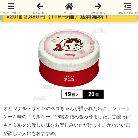
不二家 ミルキー缶(ショートケーキ味) 19粒入
ブログについて
前の記事へ
ホームへ
次の記事へ
検索＆人気記事
×20個 2,380円（119円/個）送料無料！
オリジナルデザインのペコちゃんが描かれた缶に、ショート
ケーキ味の「ミルキー」19粒を詰め合わせました。甘酸っぱ
さとミルクの優しい味をお楽しみいただけます。かわいい缶
が欲しい人にもおすすめ。