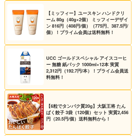
【ミッフィー】ユースキン ハンドクリ
ーム 80g（40g×2個） ミッフィーデザイ
ン 816円（408円/個）（775円、387.5円/
個）！プライム会員は送料無料！
UCC ゴールドスペシャル アイスコーヒ
ー 無糖 紙パック 1000ml×12本 実質
2,312円（192.7円/本）！プライム会員送
料無料！
【6粒でタンパク質20g】大阪王将 たん
ぱく餃子 3袋（120個）セット 実質2,456
円（20.5円/個）送料無料から！