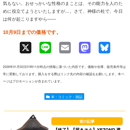
気もない。おせっかいな性格のまことは、その能力を人のた
めに役立てようといたしますが…。さて、神様の杜で、今日
は何が起こりますやら――
10月9日までの価格です。
X
L
E
M
B
i
m
a
l
2026年01月02日01時11分時点の情報に基づいた内容です。価格や在庫、販売条件等は
n
a
s
u
常に変動しております。購入をする際はリンク先の内容の確認をお願いします。本ペ
ージはプロモーションが含まれています。
e
i
t
e
l
o
s
本・コミック・雑誌
d
k
o
y
n
【終了】【届きそう】YEZOND 遮