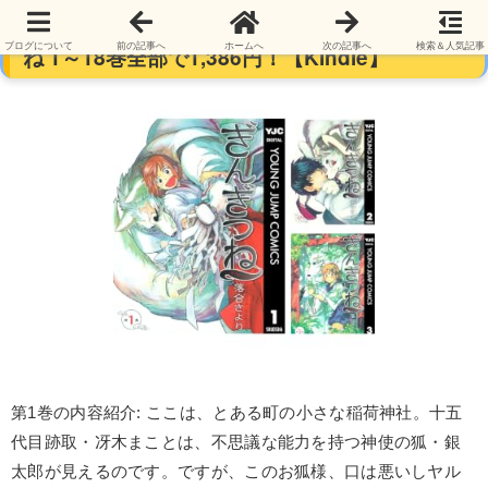
【本日最終日】【完結】【各巻77円】ぎんぎつ
ブログについて
前の記事へ
ホームへ
次の記事へ
検索＆人気記事
ね 1～18巻全部で1,386円！【Kindle】
第1巻の内容紹介: ここは、とある町の小さな稲荷神社。十五
代目跡取・冴木まことは、不思議な能力を持つ神使の狐・銀
太郎が見えるのです。ですが、このお狐様、口は悪いしヤル