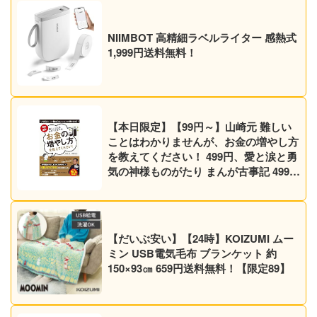
NIIMBOT 高精細ラベルライター 感熱式
1,999円送料無料！
【本日限定】【99円～】山崎元 難しい
ことはわかりませんが、お金の増やし方
を教えてください！ 499円、愛と涙と勇
気の神様ものがたり まんが古事記 499円
など30作品！【Kindleセール】
【だいぶ安い】【24時】KOIZUMI ムー
ミン USB電気毛布 ブランケット 約
150×93㎝ 659円送料無料！【限定89】