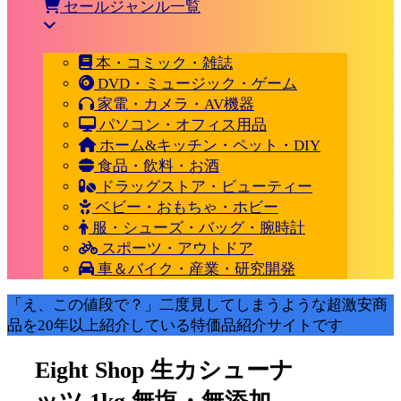
セールジャンル一覧
本・コミック・雑誌
DVD・ミュージック・ゲーム
家電・カメラ・AV機器
パソコン・オフィス用品
ホーム&キッチン・ペット・DIY
食品・飲料・お酒
ドラッグストア・ビューティー
ベビー・おもちゃ・ホビー
服・シューズ・バッグ・腕時計
スポーツ・アウトドア
車＆バイク・産業・研究開発
「え、この値段で？」二度見してしまうような超激安商
品を20年以上紹介している特価品紹介サイトです
Eight Shop 生カシューナ