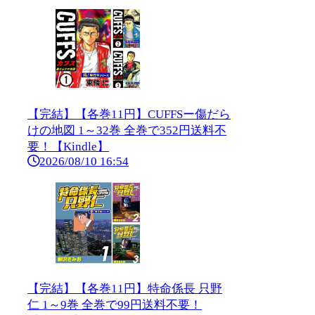
【完結】【各巻11円】CUFFSー傷だら
けの地図 1～32巻 全巻で352円送料不
要！【Kindle】
2026/08/10 16:54
【完結】【各巻11円】特命係長 只野
仁 1～9巻 全巻で99円送料不要！