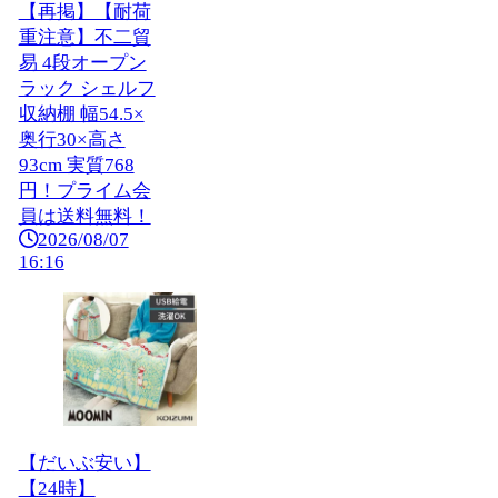
【再掲】【耐荷
重注意】不二貿
易 4段オープン
ラック シェルフ
収納棚 幅54.5×
奥行30×高さ
93cm 実質768
円！プライム会
員は送料無料！
2026/08/07
16:16
【だいぶ安い】
【24時】