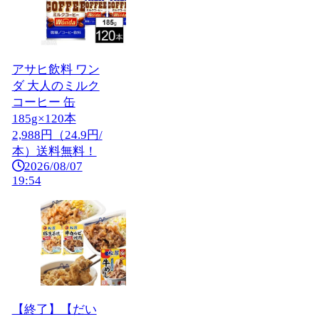
アサヒ飲料 ワン
ダ 大人のミルク
コーヒー 缶
185g×120本
2,988円（24.9円/
本）送料無料！
2026/08/07
19:54
【終了】【だい