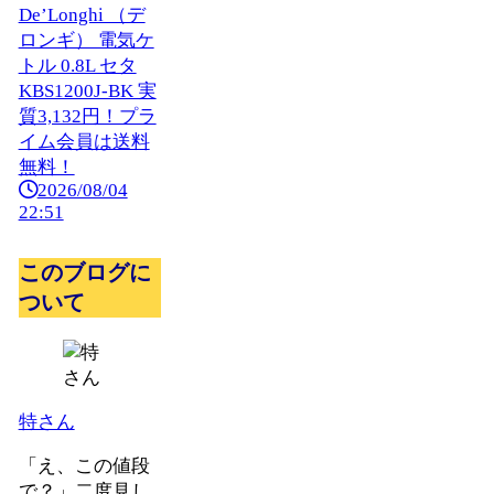
De’Longhi （デ
ロンギ） 電気ケ
トル 0.8L セタ
KBS1200J-BK 実
質3,132円！プラ
イム会員は送料
無料！
2026/08/04
22:51
このブログに
ついて
特さん
「え、この値段
で？」二度見し