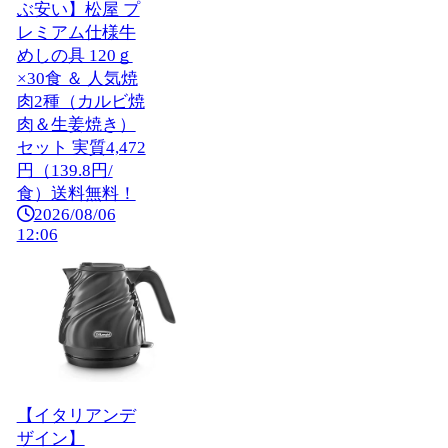
ぶ安い】松屋 プ
レミアム仕様牛
めしの具 120ｇ
×30食 ＆ 人気焼
肉2種（カルビ焼
肉＆生姜焼き）
セット 実質4,472
円（139.8円/
食）送料無料！
2026/08/06
12:06
【イタリアンデ
ザイン】