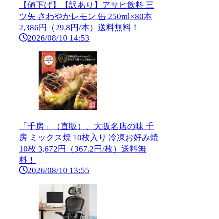
【値下げ】【訳あり】アサヒ飲料 三
ツ矢 さわやかレモン 缶 250ml×80本
2,386円（29.8円/本）送料無料！
2026/08/10 14:53
「千房」（直販）、大阪名店の味 千
房 ミックス焼 10枚入り 冷凍お好み焼
10枚 3,672円（367.2円/枚）送料無
料！
2026/08/10 13:55