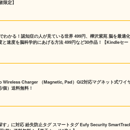
者限定】
でわかる！認知症の人が見ている世界 499円、樺沢紫苑 脳を最適
と速度を脳科学的にあげる方法 499円など30作品！【Kindleセー
Wireless Charger （Magnetic, Pad）Qi2対応マグネット式ワイ
,995円/個）送料無料！
す」に対応 紛失防止タグ スマートタグ Eufy Security SmartTrac