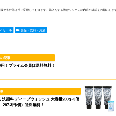
i
m
a
l
や在庫、販売条件等は常に変動しております。購入をする際はリンク先の内容の確認をお願いしま
n
a
s
u
e
i
t
e
zonセール
食品・飲料・お酒
l
o
s
d
k
o
y
 389円！プライム会員は送料無料！
n
洗顔料 ディープウォッシュ 大容量200g×3個
円、297.3円/個）送料無料！