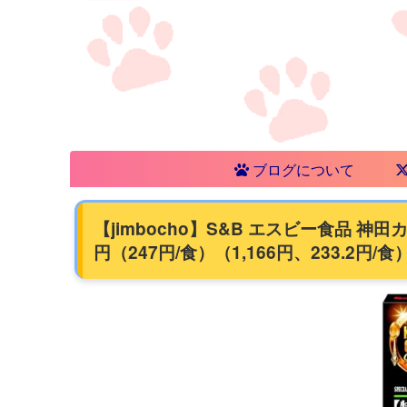
ブログについて
【jimbocho】S&B エスビー食品 神田
円（247円/食）（1,166円、233.2円/