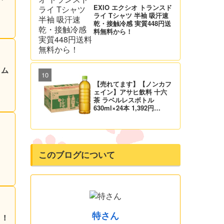
EXIO エクシオ トランスド
ライ Tシャツ 半袖 吸汗速
乾・接触冷感 実質448円送
料無料から！
イム
【売れてます】【ノンカフ
ェイン】アサヒ飲料 十六
茶 ラベルレスボトル
630ml×24本 1,392円
（58.0円/本）！プライム
会員は送料無料！【660ml
が届くかも】
このブログについて
特さん
）！