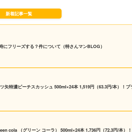
新着記事一覧
時にフリーズする？件について（特さんマンBLOG）
特濃ピーチスカッシュ 500ml×24本 1,519円（63.3円/本）！プ
 cola （グリーン コーラ） 500ml×24本 1,736円（72.3円/本）