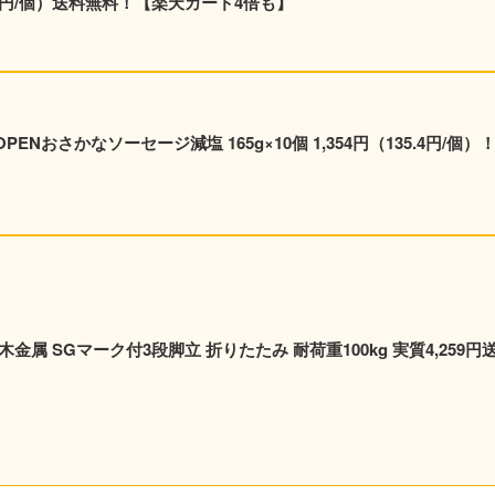
2,095円/個）送料無料！【楽天カード4倍も】
ENおさかなソーセージ減塩 165g×10個 1,354円（135.4円/個）
木金属 SGマーク付3段脚立 折りたたみ 耐荷重100kg 実質4,259円