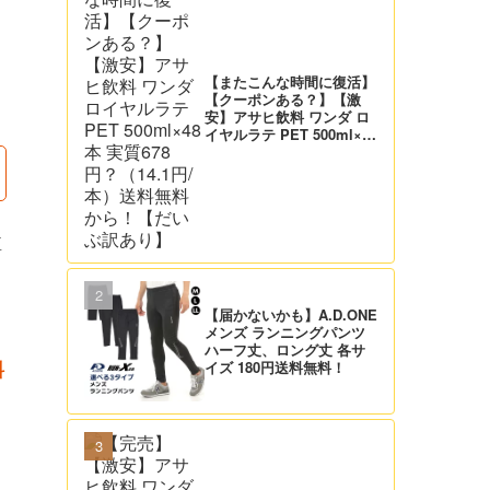
【またこんな時間に復活】
【クーポンある？】【激
安】アサヒ飲料 ワンダ ロ
イヤルラテ PET 500ml×48
本 実質678円？（14.1円/
本）送料無料から！【だい
ぶ訳あり】
監
【届かないかも】A.D.ONE
メンズ ランニングパンツ
ハーフ丈、ロング丈 各サ
イズ 180円送料無料！
料