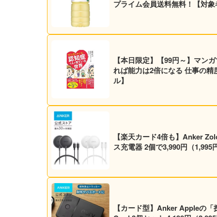
プライム会員送料無料！【対象
【本日限定】【99円～】マンガ
れば能力は2倍になる 仕事の精度
ル】
【楽天カード4倍も】Anker Zolo 
ス充電器 2個で3,990円（1
【カード型】Anker Appleの「探