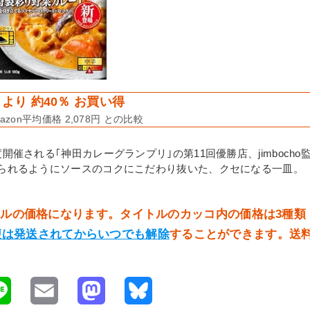
より 約40％ お買い得
zon平均価格 2,078円 との比較
催される｢神田カレーグランプリ｣の第11回優勝店、jimbocho
られるようにソースのコクにこだわり抜いた、クセになる一皿。
イトルの価格になります。タイトルのカッコ内の価格は3種類
便は発送されてからいつでも解除
することができます。送
L
E
M
B