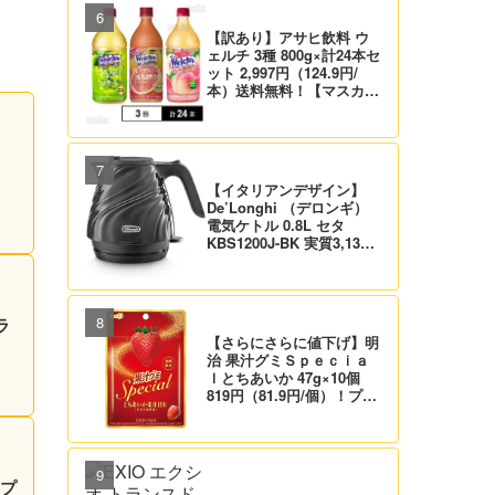
【訳あり】アサヒ飲料 ウ
ェルチ 3種 800g×計24本セ
ット 2,997円（124.9円/
本）送料無料！【マスカッ
ト、グレープ、ピーチ】
【イタリアンデザイン】
De’Longhi （デロンギ）
電気ケトル 0.8L セタ
KBS1200J-BK 実質3,132
円！プライム会員は送料無
料！
ラ
【さらにさらに値下げ】明
治 果汁グミＳｐｅｃｉａ
ｌとちあいか 47g×10個
819円（81.9円/個）！プラ
イム会員は送料無料！
！プ