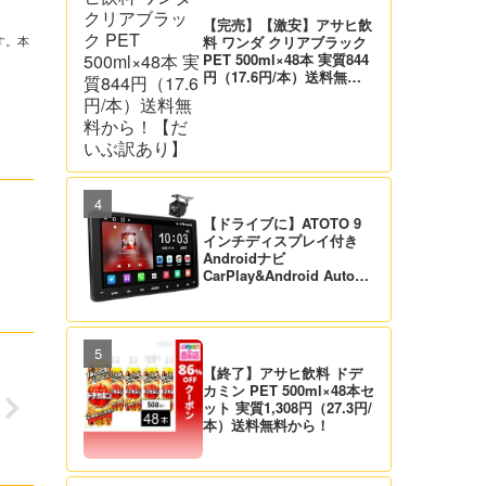
【完売】【激安】アサヒ飲
料 ワンダ クリアブラック
す。本
PET 500ml×48本 実質844
円（17.6円/本）送料無料
から！【だいぶ訳あり】
【ドライブに】ATOTO 9
インチディスプレイ付き
Androidナビ
CarPlay&Android Auto対
応 21,995円送料無料！
【バックカメラ付】
【終了】アサヒ飲料 ドデ
カミン PET 500ml×48本セ
ット 実質1,308円（27.3円/
本）送料無料から！