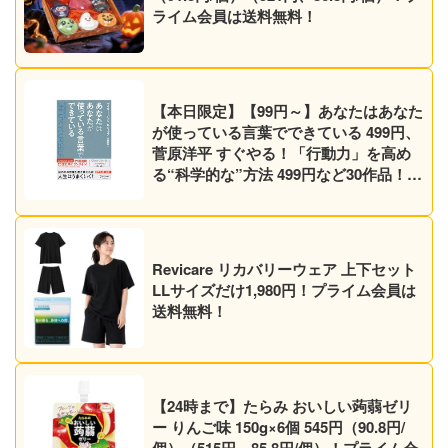
ライム会員は送料無料！
【本日限定】【99円～】あなたはあなた
が使っている言葉でできている 499円、
菅原洋平 すぐやる！「行動力」を高め
る“科学的な”方法 499円など30作品！
【Kindleセール】
Revicare リカバリーウェア 上下セット
LLサイズだけ1,980円！プライム会員は
送料無料！
【24時まで】たらみ おいしい蒟蒻ゼリ
ー りんご味 150g×6個 545円（90.8円/
個）（515円、85.8円/個）！プライム会