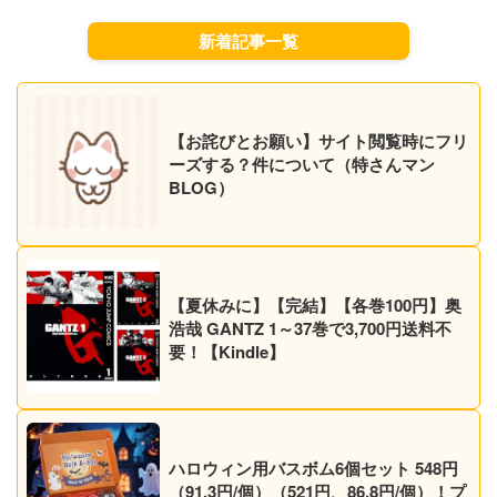
のKindleセール】
新着記事一覧
【お詫びとお願い】サイト閲覧時にフリ
ーズする？件について（特さんマン
BLOG）
【夏休みに】【完結】【各巻100円】奥
浩哉 GANTZ 1～37巻で3,700円送料不
要！【Kindle】
ハロウィン用バスボム6個セット 548円
（91.3円/個）（521円、86.8円/個）！プ