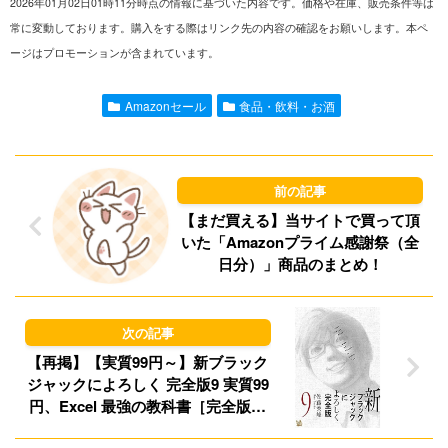
2026年01月02日01時11分時点の情報に基づいた内容です。価格や在庫、販売条件等は
n
a
s
u
常に変動しております。購入をする際はリンク先の内容の確認をお願いします。本ペ
ージはプロモーションが含まれています。
e
i
t
e
l
o
s
Amazonセール
食品・飲料・お酒
d
k
o
y
n
【まだ買える】当サイトで買って頂
いた「Amazonプライム感謝祭（全
日分）」商品のまとめ！
【再掲】【実質99円～】新ブラック
ジャックによろしく 完全版9 実質99
円、Excel 最強の教科書［完全版］
【2nd Edition】 499円など！【本日