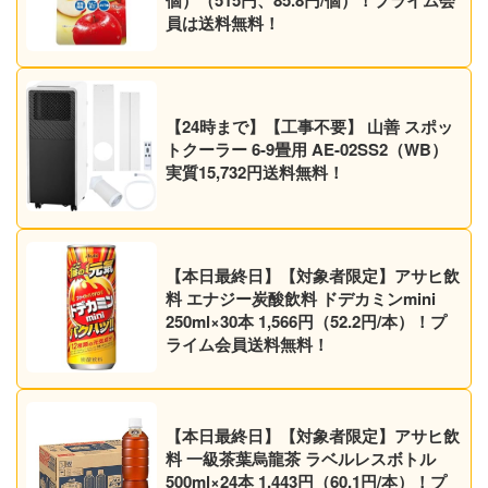
員は送料無料！
【24時まで】【工事不要】 山善 スポッ
トクーラー 6-9畳用 AE-02SS2（WB）
実質15,732円送料無料！
【本日最終日】【対象者限定】アサヒ飲
料 エナジー炭酸飲料 ドデカミンmini
250ml×30本 1,566円（52.2円/本）！プ
ライム会員送料無料！
【本日最終日】【対象者限定】アサヒ飲
料 一級茶葉烏龍茶 ラベルレスボトル
500ml×24本 1,443円（60.1円/本）！プ