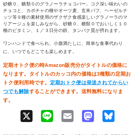
砂糖０、糖類０のグラノーラチョコバー。コク深い味わいの
チョコと、カボチャの種やオーツ麦、玄米パフ、ヘーゼルナ
ッツ等９種の素材使用のザクザク食感楽しいグラノーラのマ
リアージュを楽しみながら、砂糖０、糖類０でおいしく１０
種のビタミン、１／３日分の鉄、タンパク質が摂れます。
ワンハンドで食べられ、小腹満たしに、簡単な食事代わり
に、いつでもどこでも楽しめます。
定期オトク便の時Amazon販売分がタイトルの価格に
なります。タイトルのカッコ内の価格は3種類の定期お
トク便利用時です。
定期おトク便は発送されてからい
つでも解除
することができます。送料無料になりま
す。
X
L
E
M
B
i
m
a
l