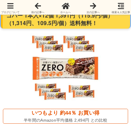
【砂糖0、糖類0】ロッテ ゼロ グラノーラチョ
ブログについて
前の記事へ
ホームへ
次の記事へ
検索＆人気記事
コバー 1本入×12個 1,391円（115.9円/個）
（1,314円、109.5円/個）送料無料！
いつもより 約44％ お買い得
半年間のAmazon平均価格 2,494円 との比較