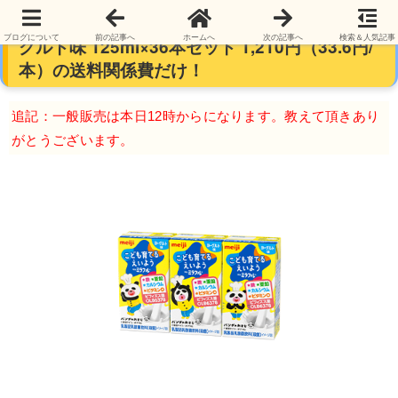
【一般販売開始】明治ミラフル ドリンク ヨー
ブログについて
前の記事へ
ホームへ
次の記事へ
検索＆人気記事
グルト味 125ml×36本セット 1,210円（33.6円/
本）の送料関係費だけ！
追記：一般販売は本日12時からになります。教えて頂きあり
がとうございます。