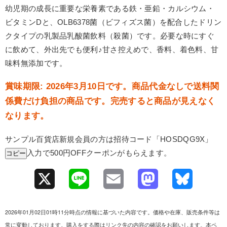
幼児期の成長に重要な栄養素である鉄・亜鉛・カルシウム・
ビタミンDと、OLB6378菌（ビフィズス菌）を配合したドリン
クタイプの乳製品乳酸菌飲料（殺菌）です。必要な時にすぐ
に飲めて、外出先でも便利♪甘さ控えめで、香料、着色料、甘
味料無添加です。
賞味期限: 2026年3月10日です。商品代金なしで送料関
係費だけ負担の商品です。完売すると商品が見えなく
なります。
サンプル百貨店新規会員の方は招待コード「
HOSDQG9X
」
入力で500円OFFクーポンがもらえます。
コピー
X
L
E
M
B
i
m
a
l
2026年01月02日01時11分時点の情報に基づいた内容です。価格や在庫、販売条件等は
n
a
s
u
常に変動しております。購入をする際はリンク先の内容の確認をお願いします。本ペ