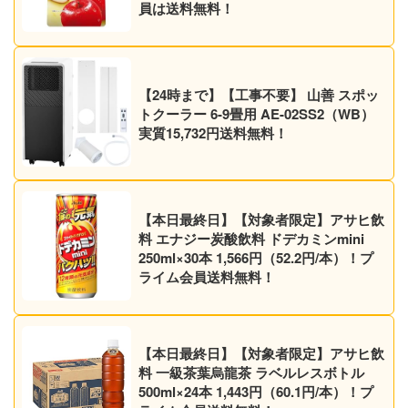
員は送料無料！
【24時まで】【工事不要】 山善 スポッ
トクーラー 6-9畳用 AE-02SS2（WB）
実質15,732円送料無料！
【本日最終日】【対象者限定】アサヒ飲
料 エナジー炭酸飲料 ドデカミンmini
250ml×30本 1,566円（52.2円/本）！プ
ライム会員送料無料！
【本日最終日】【対象者限定】アサヒ飲
料 一級茶葉烏龍茶 ラベルレスボトル
500ml×24本 1,443円（60.1円/本）！プ