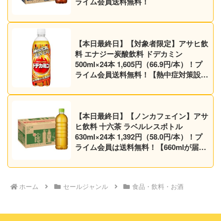
ライム会員送料無料！
【本日最終日】【対象者限定】アサヒ飲
料 エナジー炭酸飲料 ドデカミン
500ml×24本 1,605円（66.9円/本）！プ
ライム会員送料無料！【熱中症対策設
計】
【本日最終日】【ノンカフェイン】アサ
ヒ飲料 十六茶 ラベルレスボトル
630ml×24本 1,392円（58.0円/本）！プ
ライム会員は送料無料！【660mlが届く
かも】
ホーム
セールジャンル
食品・飲料・お酒