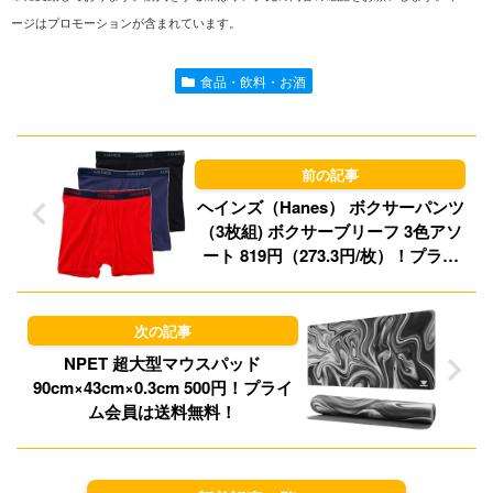
ージはプロモーションが含まれています。
e
i
t
e
l
o
s
食品・飲料・お酒
d
k
o
y
n
ヘインズ（Hanes） ボクサーパンツ
（3枚組) ボクサーブリーフ 3色アソ
ート 819円（273.3円/枚）！プライ
ム会員は送料無料！
NPET 超大型マウスパッド
90cm×43cm×0.3cm 500円！プライ
ム会員は送料無料！