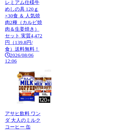
レミアム仕様牛
めしの具 120ｇ
×30食 ＆ 人気焼
肉2種（カルビ焼
肉＆生姜焼き）
セット 実質4,472
円（139.8円/
食）送料無料！
2026/08/06
12:06
アサヒ飲料 ワン
ダ 大人のミルク
コーヒー 缶