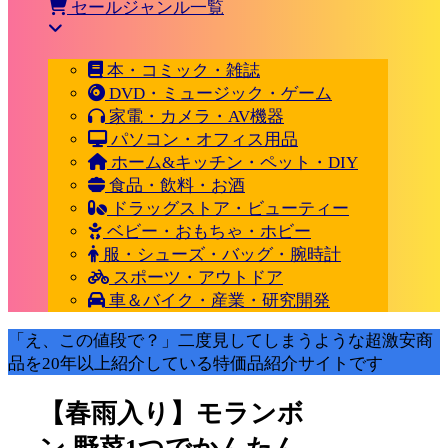
セールジャンル一覧
本・コミック・雑誌
DVD・ミュージック・ゲーム
家電・カメラ・AV機器
パソコン・オフィス用品
ホーム&キッチン・ペット・DIY
食品・飲料・お酒
ドラッグストア・ビューティー
ベビー・おもちゃ・ホビー
服・シューズ・バッグ・腕時計
スポーツ・アウトドア
車＆バイク・産業・研究開発
「え、この値段で？」二度見してしまうような超激安商
品を20年以上紹介している特価品紹介サイトです
【春雨入り】モランボ