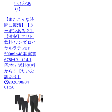
【またこんな時
間に復活】【ク
ーポンある？】
【激安】アサヒ
飲料 ワンダ ロイ
ヤルラテ PET
500ml×48本 実質
678円？（14.1
円/本）送料無料
から！【だいぶ
訳あり】
2026/08/04
01:50