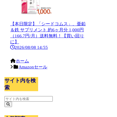
【本日限定】「シードコムス」、亜鉛
＆鉄 サプリメント 約6ヶ月分 1,000円
（166.7円/月）送料無料！【買い回り
に】
2026/08/08 14:55
ホーム
Amazonセール
サイト内を検
索