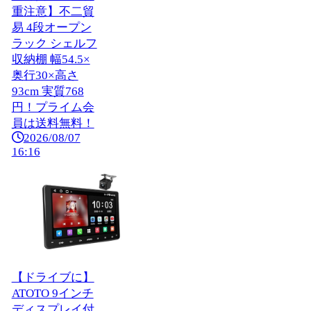
重注意】不二貿
易 4段オープン
ラック シェルフ
収納棚 幅54.5×
奥行30×高さ
93cm 実質768
円！プライム会
員は送料無料！
2026/08/07
16:16
【ドライブに】
ATOTO 9インチ
ディスプレイ付