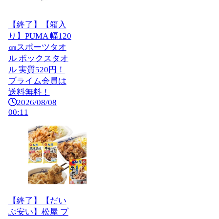
【終了】【箱入
り】PUMA 幅120
㎝スポーツタオ
ル ボックスタオ
ル 実質520円！
プライム会員は
送料無料！
2026/08/08
00:11
【終了】【だい
ぶ安い】松屋 プ