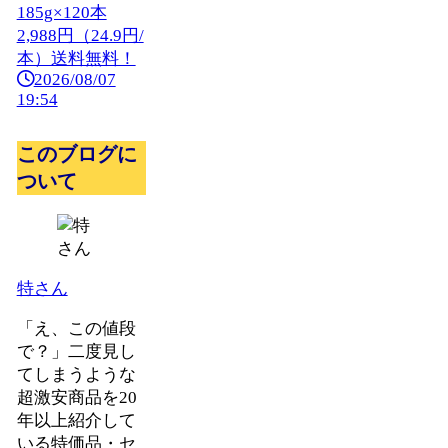
185g×120本
2,988円（24.9円/
本）送料無料！
2026/08/07
19:54
このブログに
ついて
特さん
「え、この値段
で？」二度見し
てしまうような
超激安商品を20
年以上紹介して
いる特価品・セ