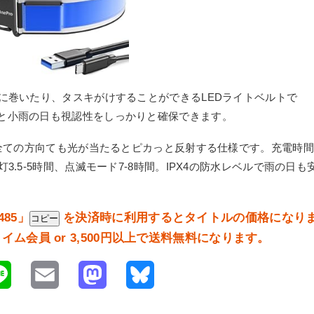
に巻いたり、タスキがけすることができるLEDライトベルトで
と小雨の日も視認性をしっかりと確保できます。
°全ての方向ても光が当たるとピカっと反射する仕様です。充電時間
.5-5時間、点滅モード7-8時間。IPX4の防水レベルで雨の日も
485
」
を決済時に利用するとタイトルの価格になり
コピー
会員 or 3,500円以上で送料無料になります。
L
E
M
B
i
m
a
l