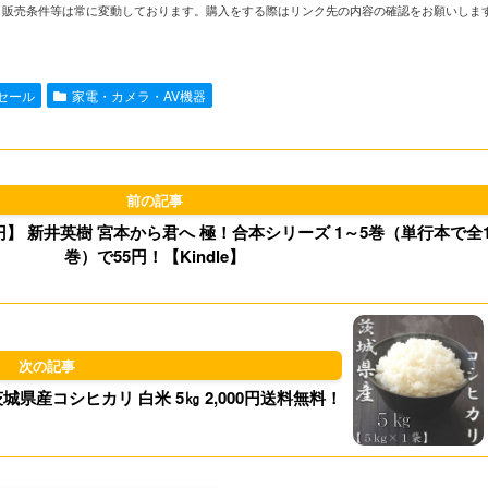
や在庫、販売条件等は常に変動しております。購入をする際はリンク先の内容の確認をお願いしま
n
a
s
u
e
i
t
e
nセール
家電・カメラ・AV機器
l
o
s
d
k
o
y
】 新井英樹 宮本から君へ 極！合本シリーズ 1～5巻（単行本で全1
n
巻）で55円！【Kindle】
茨城県産コシヒカリ 白米 5㎏ 2,000円送料無料！