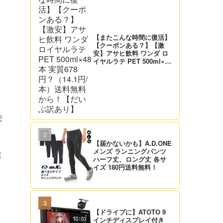
【またこんな時間に復活】
【クーポンある？】【激
安】アサヒ飲料 ワンダ ロ
イヤルラテ PET 500ml×48
本 実質678円？（14.1円/
本）送料無料から！【だい
ぶ訳あり】
安
【届かないかも】A.D.ONE
メンズ ランニングパンツ
ま
ハーフ丈、ロング丈 各サ
イズ 180円送料無料！
【ドライブに】ATOTO 9
インチディスプレイ付き