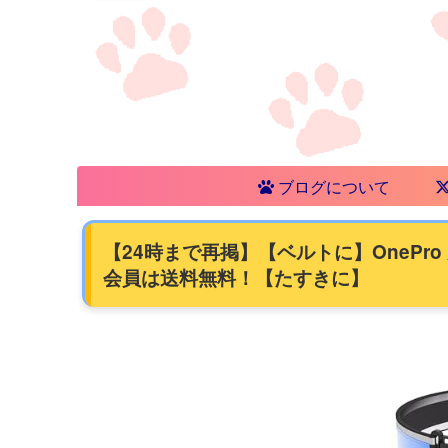
ブログについて
【24時まで再掲】【ベルトに】OnePro
会員は送料無料！【たすきに】