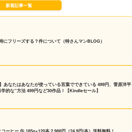
新着記事一覧
時にフリーズする？件について（特さんマンBLOG）
】あなたはあなたが使っている言葉でできている 499円、菅原洋平
的な”方法 499円など30作品！【Kindleセール】
ヒー 缶 185g×120本 2,988円（24.9円/本）送料無料！