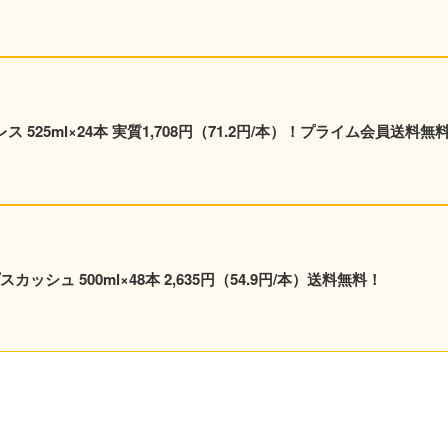
 525ml×24本 実質1,708円（71.2円/本）！プライム会員送料無
シュ 500ml×48本 2,635円（54.9円/本）送料無料！