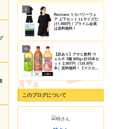
Revicare リカバリーウェ
ア 上下セット LLサイズだ
け1,980円！プライム会員
は送料無料！
プ
【訳あり】アサヒ飲料 ウ
ェルチ 3種 800g×計24本セ
ット 2,997円（124.9円/
本）送料無料！【マスカッ
ト、グレープ、ピーチ】
送
このブログについて
1