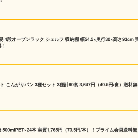
！
段オープンラック シェルフ 収納棚 幅54.5×奥行30×高さ93cm 
料！
こんがりパン 3種セット 3種計90食 3,647円（40.5円/食）送料無
00mlPET×24本 実質1,765円（73.5円/本）！プライム会員送料無