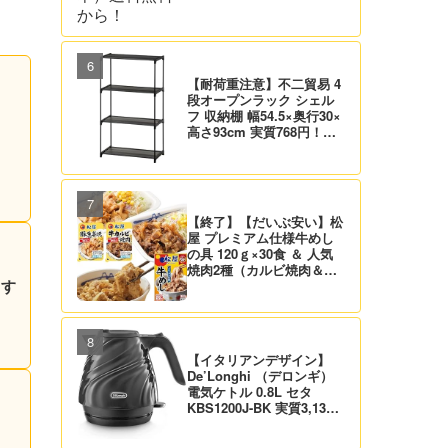
【耐荷重注意】不二貿易 4
段オープンラック シェル
フ 収納棚 幅54.5×奥行30×
高さ93cm 実質768円！プ
ライム会員は送料無料！
【終了】【だいぶ安い】松
屋 プレミアム仕様牛めし
の具 120ｇ×30食 ＆ 人気
焼肉2種（カルビ焼肉＆生
 す
姜焼き）セット 実質4,472
円（139.8円/食）送料無
料！
【イタリアンデザイン】
De’Longhi （デロンギ）
電気ケトル 0.8L セタ
KBS1200J-BK 実質3,132
円！プライム会員は送料無
料！