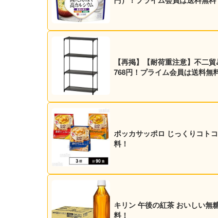
円）！プライム会員は送料無料
【再掲】【耐荷重注意】不二貿易 4
768円！プライム会員は送料無
ポッカサッポロ じっくりコトコト 
料！
キリン 午後の紅茶 おいしい無糖 5
料！