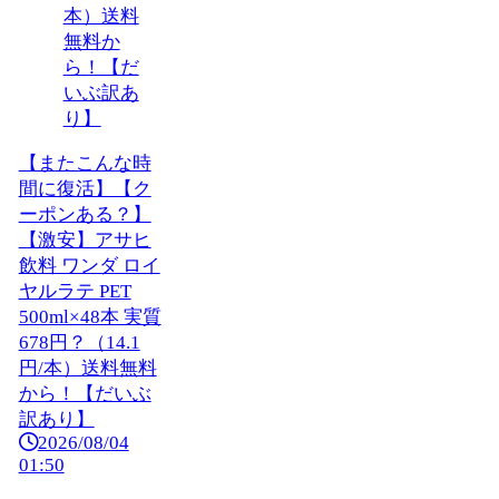
【またこんな時
間に復活】【ク
ーポンある？】
【激安】アサヒ
飲料 ワンダ ロイ
ヤルラテ PET
500ml×48本 実質
678円？（14.1
円/本）送料無料
から！【だいぶ
訳あり】
2026/08/04
01:50