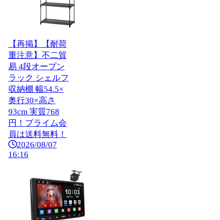
【再掲】【耐荷
重注意】不二貿
易 4段オープン
ラック シェルフ
収納棚 幅54.5×
奥行30×高さ
93cm 実質768
円！プライム会
員は送料無料！
2026/08/07
16:16