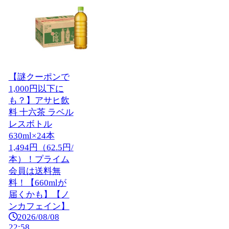
【謎クーポンで
1,000円以下に
も？】アサヒ飲
料 十六茶 ラベル
レスボトル
630ml×24本
1,494円（62.5円/
本）！プライム
会員は送料無
料！【660mlが
届くかも】【ノ
ンカフェイン】
2026/08/08
22:58