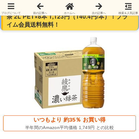
【機能性表示食品】コカ・コーラ 綾鷹 濃い緑
ブログについて
前の記事へ
ホームへ
次の記事へ
検索＆人気記事
茶 2L PET×8本 1,123円（140.4円/本）！プラ
イム会員送料無料！
いつもより 約35％ お買い得
半年間のAmazon平均価格 1,749円 との比較