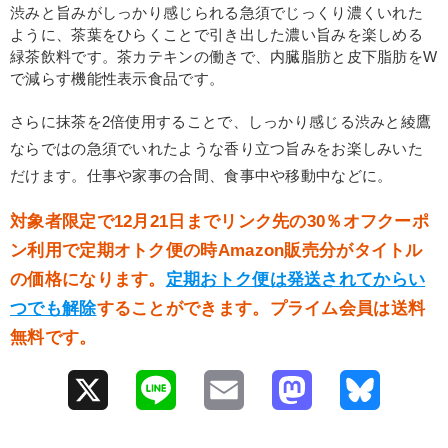
渋みと旨みがしっかり感じられる急須でじっくり濃くいれた
ように、茶葉をひらくことで引き出した濃い旨みを楽しめる
緑茶飲料です。茶カテキンの働きで、内臓脂肪と皮下脂肪をW
で減らす機能性表示食品です。
さらに抹茶を2倍使用することで、しっかり感じる渋みと綾鷹
ならではの急須でいれたような香り立つ旨みをお楽しみいた
だけます。仕事や家事の合間、食事中や移動中などに。
対象者限定で12月21日までリンク先の30％オフクーポ
ン利用で定期オトク便の時Amazon販売分がタイトル
の価格になります。
定期おトク便は発送されてからい
つでも解除
することができます。プライム会員は送料
無料です。
X
L
E
M
B
i
m
a
l