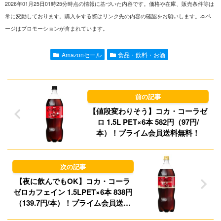
2026年01月25日01時25分時点の情報に基づいた内容です。価格や在庫、販売条件等は
n
a
s
u
常に変動しております。購入をする際はリンク先の内容の確認をお願いします。本ペ
ージはプロモーションが含まれています。
e
i
t
e
l
o
s
Amazonセール
食品・飲料・お酒
d
k
o
y
n
【値段変わりそう】コカ・コーラゼ
ロ 1.5L PET×6本 582円（97円/
本）！プライム会員送料無料！
【夜に飲んでもOK】コカ・コーラ
ゼロカフェイン 1.5LPET×6本 838円
（139.7円/本）！プライム会員送料
無料！