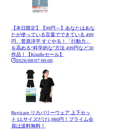
【本日限定】【99円～】あなたはあな
たが使っている言葉でできている 499
円、菅原洋平 すぐやる！「行動力」
を高める“科学的な”方法 499円など30
作品！【Kindleセール】
2026/08/07 00:00
Revicare リカバリーウェア 上下セッ
ト LLサイズだけ1,980円！プライム会
員は送料無料！