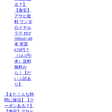
【またこんな時
間に復活】【ク
ーポンある？】
【激安】アサヒ