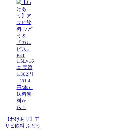
【わけあり】ア
サヒ飲料 ぶどう