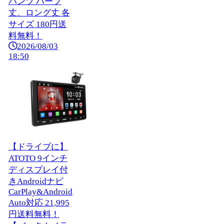
パンツ ハーフ
丈、ロング丈 各
サイズ 180円送
料無料！
2026/08/03
18:50
【ドライブに】
ATOTO 9インチ
ディスプレイ付
きAndroidナビ
CarPlay&Android
Auto対応 21,995
円送料無料！