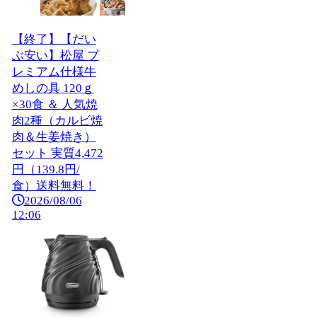
【終了】【だい
ぶ安い】松屋 プ
レミアム仕様牛
めしの具 120ｇ
×30食 ＆ 人気焼
肉2種（カルビ焼
肉＆生姜焼き）
セット 実質4,472
円（139.8円/
食）送料無料！
2026/08/06
12:06