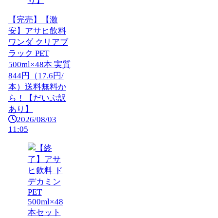
【完売】【激
安】アサヒ飲料
ワンダ クリアブ
ラック PET
500ml×48本 実質
844円（17.6円/
本）送料無料か
ら！【だいぶ訳
あり】
2026/08/03
11:05