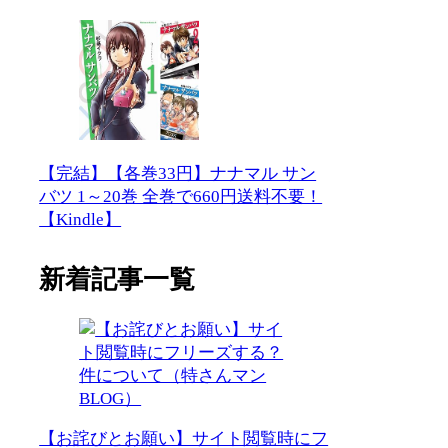
【完結】【各巻33円】ナナマル サン
バツ 1～20巻 全巻で660円送料不要！
【Kindle】
新着記事一覧
【お詫びとお願い】サイト閲覧時にフ