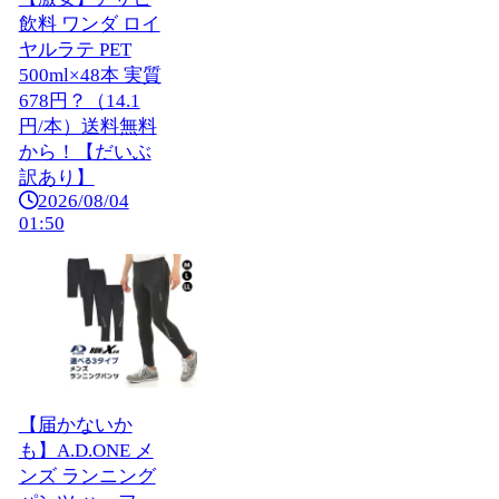
飲料 ワンダ ロイ
ヤルラテ PET
500ml×48本 実質
678円？（14.1
円/本）送料無料
から！【だいぶ
訳あり】
2026/08/04
01:50
【届かないか
も】A.D.ONE メ
ンズ ランニング