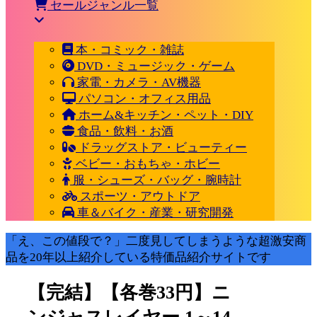
セールジャンル一覧
本・コミック・雑誌
DVD・ミュージック・ゲーム
家電・カメラ・AV機器
パソコン・オフィス用品
ホーム&キッチン・ペット・DIY
食品・飲料・お酒
ドラッグストア・ビューティー
ベビー・おもちゃ・ホビー
服・シューズ・バッグ・腕時計
スポーツ・アウトドア
車＆バイク・産業・研究開発
「え、この値段で？」二度見してしまうような超激安商
品を20年以上紹介している特価品紹介サイトです
【完結】【各巻33円】ニ