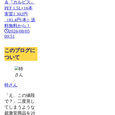
＆『カルピス』
PET 1.5L×16本
実質1,302円
（81.4円/本）送
料無料から！
2026/08/05
09:51
このブログに
ついて
特さん
「え、この値段
で？」二度見し
てしまうような
超激安商品を20